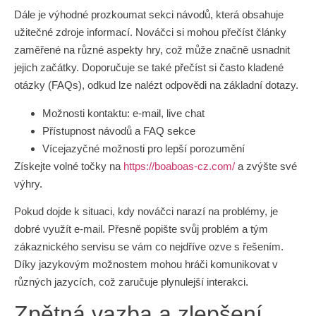
Dále je výhodné prozkoumat sekci návodů, která obsahuje
užitečné zdroje informací. Nováčci si mohou přečíst články
zaměřené na různé aspekty hry, což může značně usnadnit
jejich začátky. Doporučuje se také přečíst si často kladené
otázky (FAQs), odkud lze nalézt odpovědi na základní dotazy.
Možnosti kontaktu: e-mail, live chat
Přístupnost návodů a FAQ sekce
Vícejazyčné možnosti pro lepší porozumění
Získejte volné točky na
https://boaboas-cz.com/
a zvýšte své
výhry.
Pokud dojde k situaci, kdy nováčci narazí na problémy, je
dobré využít e-mail. Přesně popište svůj problém a tým
zákaznického servisu se vám co nejdříve ozve s řešením.
Díky jazykovým možnostem mohou hráči komunikovat v
různých jazycích, což zaručuje plynulejší interakci.
Zpětná vazba a zlepšení