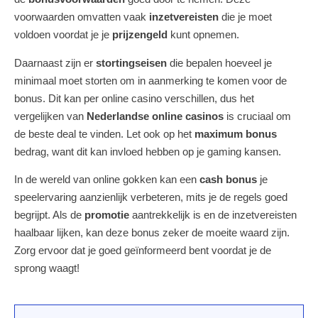
voorwaarden omvatten vaak
inzetvereisten
die je moet
voldoen voordat je je
prijzengeld
kunt opnemen.
Daarnaast zijn er
stortingseisen
die bepalen hoeveel je
minimaal moet storten om in aanmerking te komen voor de
bonus. Dit kan per online casino verschillen, dus het
vergelijken van
Nederlandse online casinos
is cruciaal om
de beste deal te vinden. Let ook op het
maximum bonus
bedrag, want dit kan invloed hebben op je gaming kansen.
In de wereld van online gokken kan een
cash bonus
je
speelervaring aanzienlijk verbeteren, mits je de regels goed
begrijpt. Als de
promotie
aantrekkelijk is en de inzetvereisten
haalbaar lijken, kan deze bonus zeker de moeite waard zijn.
Zorg ervoor dat je goed geïnformeerd bent voordat je de
sprong waagt!