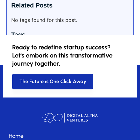
Related Posts
No tags found for this post.
Tags
Ready to redefine startup success?
Let's embark on this transformative
journey together.
The Future is One Click Away
Home