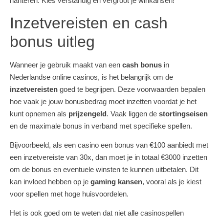
hanteren. Kies verstandig en vergroot je winkansen!
Inzetvereisten en cash
bonus uitleg
Wanneer je gebruik maakt van een
cash bonus
in
Nederlandse online casinos, is het belangrijk om de
inzetvereisten
goed te begrijpen. Deze voorwaarden bepalen
hoe vaak je jouw bonusbedrag moet inzetten voordat je het
kunt opnemen als
prijzengeld
. Vaak liggen de
stortingseisen
en de maximale bonus in verband met specifieke spellen.
Bijvoorbeeld, als een casino een bonus van €100 aanbiedt met
een inzetvereiste van 30x, dan moet je in totaal €3000 inzetten
om de bonus en eventuele winsten te kunnen uitbetalen. Dit
kan invloed hebben op je
gaming kansen
, vooral als je kiest
voor spellen met hoge huisvoordelen.
Het is ook goed om te weten dat niet alle casinospellen