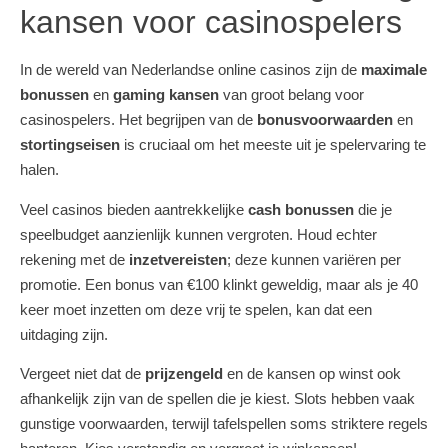
kansen voor casinospelers
In de wereld van Nederlandse online casinos zijn de
maximale
bonussen
en
gaming kansen
van groot belang voor
casinospelers. Het begrijpen van de
bonusvoorwaarden
en
stortingseisen
is cruciaal om het meeste uit je spelervaring te
halen.
Veel casinos bieden aantrekkelijke
cash bonussen
die je
speelbudget aanzienlijk kunnen vergroten. Houd echter
rekening met de
inzetvereisten
; deze kunnen variëren per
promotie. Een bonus van €100 klinkt geweldig, maar als je 40
keer moet inzetten om deze vrij te spelen, kan dat een
uitdaging zijn.
Vergeet niet dat de
prijzengeld
en de kansen op winst ook
afhankelijk zijn van de spellen die je kiest. Slots hebben vaak
gunstige voorwaarden, terwijl tafelspellen soms striktere regels