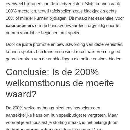
evenveel bijdragen aan de inzetvereisten. Slots kunnen vaak
100% meetellen, terwijl tafelspellen zoals blackjack slechts
10% of minder kunnen bijdragen. Dit maakt het essentieel voor
casinospelers
om de bonusvoorwaarden zorgvuldig door te
nemen voordat ze beginnen met spelen.
Door de juiste promotie en bewustwording van deze vereisten,
kunnen spelers hun kansen op winst maximaliseren en goed
gebruikmaken van de aanbiedingen die online casinos bieden.
Conclusie: Is de 200%
welkomstbonus de moeite
waard?
De 200% welkomstbonus biedt casinospelers een
aantrekkelijke kans om hun speelbudget te vergroten. Maar
voordat je enthousiast je storting maakt, is het belangrijk om
de
bonusvoorwaarden
goed door te nemen. Deze