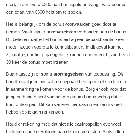
stort, je een extra €200 aan bonusgeld ontvangt, waardoor je
een totaal van €300 hebt om te spelen.
Het is belangrijk om de bonusvoorwaarden goed door te
nemen. Vaak zijn er
inzetvereisten
verbonden aan de bonus.
Dit betekent dat je het bonusbedrag een bepaald aantal keer
moet inzetten voordat je kunt uitbetalen. In dit geval kan het
zijn dat je, om het prijzengeld te kunnen opnemen, bijvoorbeeld
30 keer de bonus moet inzetten.
Daarnaast zijn er soms
stortingseisen
van toepassing. Dit
houdt in dat je minimaal een bepaald bedrag moet storten om
in aanmerking te komen voor de bonus. Zorg er ook voor dat
je op de hoogte bent van het maximum bonusbedrag dat je
kunt ontvangen. Dit kan variëren per casino en kan invloed
hebben op je gaming kansen.
Houd er rekening mee dat niet alle casinospellen evenveel
bijdragen aan het voldoen aan de inzetvereisten. Slots tellen