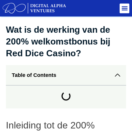
Wat is de werking van de
200% welkomstbonus bij
Red Dice Casino?
Table of Contents
Inleiding tot de 200%