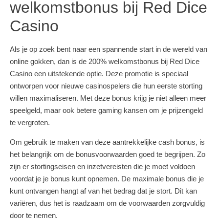
welkomstbonus bij Red Dice
Casino
Als je op zoek bent naar een spannende start in de wereld van
online gokken, dan is de 200% welkomstbonus bij Red Dice
Casino een uitstekende optie. Deze promotie is speciaal
ontworpen voor nieuwe casinospelers die hun eerste storting
willen maximaliseren. Met deze bonus krijg je niet alleen meer
speelgeld, maar ook betere gaming kansen om je prijzengeld
te vergroten.
Om gebruik te maken van deze aantrekkelijke cash bonus, is
het belangrijk om de bonusvoorwaarden goed te begrijpen. Zo
zijn er stortingseisen en inzetvereisten die je moet voldoen
voordat je je bonus kunt opnemen. De maximale bonus die je
kunt ontvangen hangt af van het bedrag dat je stort. Dit kan
variëren, dus het is raadzaam om de voorwaarden zorgvuldig
door te nemen.