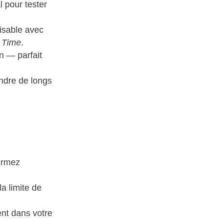
 pour tester
isable avec
 Time
.
on — parfait
endre de longs
irmez
a limite de
ent dans votre