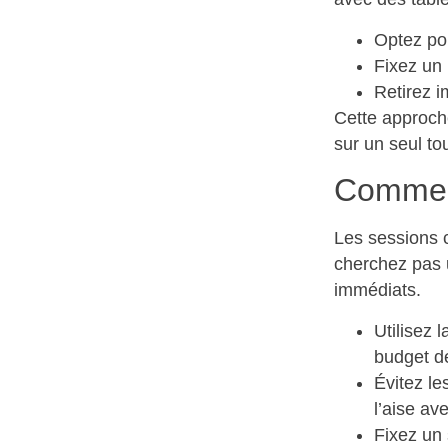
Optez pou
Fixez un 
Retirez i
Cette approche
sur un seul tou
Comment
Les sessions c
cherchez pas 
immédiats.
Utilisez 
budget d
Évitez le
l’aise av
Fixez un 