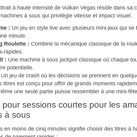
ttrait à haute intensité de Vulkan Vegas réside dans sa c
 machines à sous qui privilégie vitesse et impact visuel.
me :
Un jeu en style live avec plusieurs mini‑jeux qui se
une minute.
g Roulette :
Combine la mécanique classique de la roul
ra‑rapides.
l :
Une machine à sous jackpot classique où chaque tou
re potentielle.
Un jeu de crash où les décisions se prennent en quelq
titres est conçu pour offrir de grands moments rapideme
ême une seule partie puisse ressembler à une mini‑fête 
e pour sessions courtes pour les am
 à sous
s en moins de cinq minutes signifie choisir des titres à ha
es de paiement rapides :