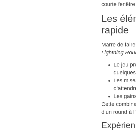
courte fenêtre
Les élé
rapide
Marre de fair
Lightning Roul
Le jeu pr
quelques 
Les mises
d’attendr
Les gains
Cette combina
d’un round à 
Expérienc