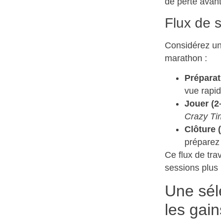
de perte avant
Flux de 
Considérez un
marathon :
Préparati
vue rapid
Jouer (2
Crazy Ti
Clôture (
préparez 
Ce flux de trav
sessions plus
Une sél
les gain