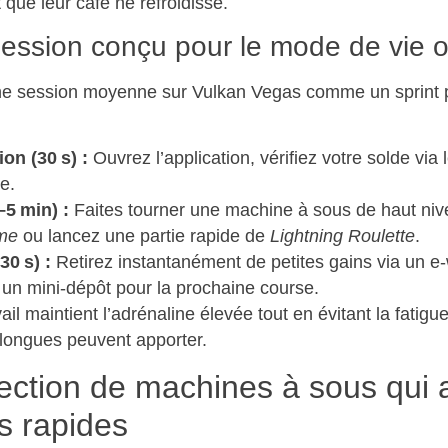
 que leur café ne refroidisse.
session conçu pour le mode de vie 
e session moyenne sur Vulkan Vegas comme un sprint p
on (30 s) :
Ouvrez l’application, vérifiez votre solde via
e.
–5 min) :
Faites tourner une machine à sous de haut n
me
ou lancez une partie rapide de
Lightning Roulette
.
30 s) :
Retirez instantanément de petites gains via un e‑
un mini‑dépôt pour la prochaine course.
ail maintient l’adrénaline élevée tout en évitant la fatigu
 longues peuvent apporter.
ection de machines à sous qui 
s rapides