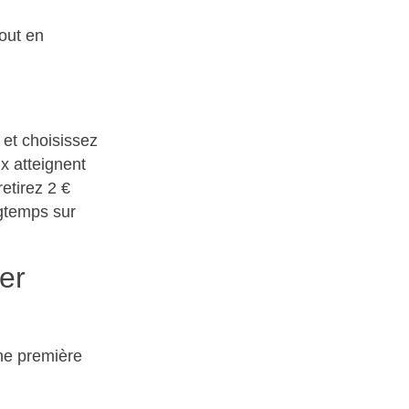
out en
 et choisissez
x atteignent
etirez 2 €
ngtemps sur
er
ne première