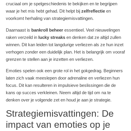
cruciaal om je spelgeschiedenis te bekijken en te begrijpen
waar je het mis hebt gehad. Dit helpt bij
zelfreflectie
en
voorkomt herhaling van strategiemisvattingen.
Daarnaast is
bankroll beheer
essentieel. Veel nieuwelingen
raken verzeild in
lucky streaks
en denken dat ze altijd zullen
winnen. Dit kan leiden tot langdurige verliezen als ze hun inzet
verhogen zonder een duidelijk plan. Het is belangrijk om vooraf
grenzen te stellen aan je inzetten en verliezen.
Emoties spelen ook een grote rol in het gokgedrag. Beginners
laten zich vaak meeslepen door adrenaline en verliezen hun
focus. Dit kan resulteren in impulsieve beslissingen die de
kans op succes verkleinen. Neem altijd de tijd om na te
denken over je volgende zet en houd je aan je strategie.
Strategiemisvattingen: De
impact van emoties op je