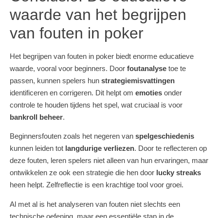
waarde van het begrijpen
van fouten in poker
Het begrijpen van fouten in poker biedt enorme educatieve
waarde, vooral voor beginners. Door
foutanalyse
toe te
passen, kunnen spelers hun
strategiemisvattingen
identificeren en corrigeren. Dit helpt om
emoties
onder
controle te houden tijdens het spel, wat cruciaal is voor
bankroll beheer
.
Beginnersfouten zoals het negeren van
spelgeschiedenis
kunnen leiden tot
langdurige verliezen
. Door te reflecteren op
deze fouten, leren spelers niet alleen van hun ervaringen, maar
ontwikkelen ze ook een strategie die hen door
lucky streaks
heen helpt. Zelfreflectie is een krachtige tool voor groei.
Al met al is het analyseren van fouten niet slechts een
technische oefening, maar een essentiële stap in de