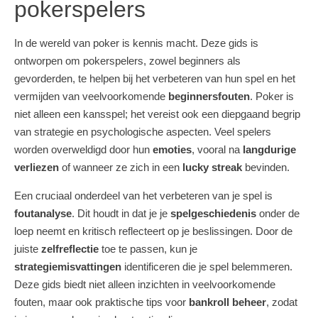
pokerspelers
In de wereld van poker is kennis macht. Deze gids is
ontworpen om pokerspelers, zowel beginners als
gevorderden, te helpen bij het verbeteren van hun spel en het
vermijden van veelvoorkomende
beginnersfouten
. Poker is
niet alleen een kansspel; het vereist ook een diepgaand begrip
van strategie en psychologische aspecten. Veel spelers
worden overweldigd door hun
emoties
, vooral na
langdurige
verliezen
of wanneer ze zich in een
lucky streak
bevinden.
Een cruciaal onderdeel van het verbeteren van je spel is
foutanalyse
. Dit houdt in dat je je
spelgeschiedenis
onder de
loep neemt en kritisch reflecteert op je beslissingen. Door de
juiste
zelfreflectie
toe te passen, kun je
strategiemisvattingen
identificeren die je spel belemmeren.
Deze gids biedt niet alleen inzichten in veelvoorkomende
fouten, maar ook praktische tips voor
bankroll beheer
, zodat