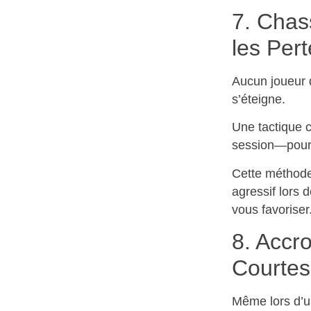
7. Chas
les Pert
Aucun joueur d
s’éteigne.
Une tactique c
session—pour 
Cette méthode 
agressif lors 
vous favoriser
8. Accr
Courtes
Même lors d’u