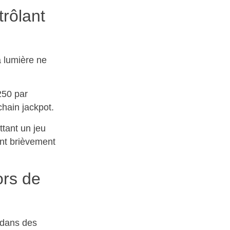
rôlant
a lumière ne
250 par
hain jackpot.
tant un jeu
ent brièvement
ors de
 dans des