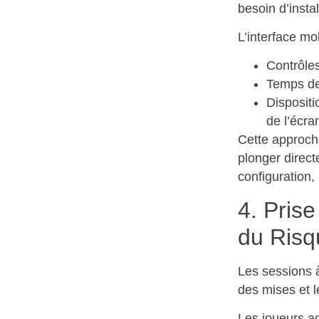
besoin d’instal
L’interface mob
Contrôles
Temps de
Dispositi
de l’écra
Cette approch
plonger direc
configuration,
4. Pris
du Risq
Les sessions à
des mises et l
Les joueurs ad