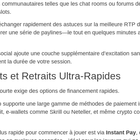
és communautaires telles que les chat rooms ou forums d
lots.
changer rapidement des astuces sur la meilleure RTP d’
er une série de paylines—le tout en quelques minutes 
ocial ajoute une couche supplémentaire d’excitation san
ent la durée de votre session.
ts et Retraits Ultra‑Rapides
ourte exige des options de financement rapides.
 supporte une large gamme de méthodes de paiement i
it, e-wallets comme Skrill ou Neteller, et même crypto 
lus rapide pour commencer à jouer est via
Instant Pay
,