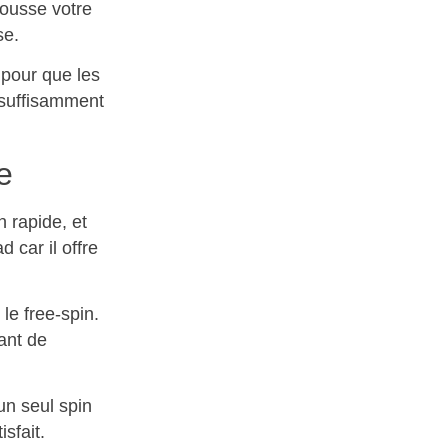
pousse votre
se.
 pour que les
 suffisamment
e
n rapide, et
 car il offre
e free‑spin.
vant de
n seul spin
sfait.