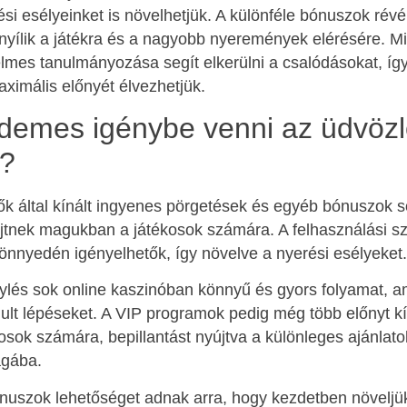
i esélyeinket is növelhetjük. A különféle bónuszok révé
nyílik a játékra és a nagyobb nyeremények elérésére. Mi
yelmes tanulmányozása segít elkerülni a csalódásokat, így
ximális előnyét élvezhetjük.
rdemes igénybe venni az üdvöz
t?
tők által kínált ingyenes pörgetések és egyéb bónuszok 
ejtnek magukban a játékosok számára. A felhasználási s
önnyedén igényelhetők, így növelve a nyerési esélyeket.
ylés sok online kaszinóban könnyű és gyors folyamat, 
lult lépéseket. A VIP programok pedig még több előnyt k
sok számára, bepillantást nyújtva a különleges ajánlato
ágába.
nuszok lehetőséget adnak arra, hogy kezdetben növeljük 