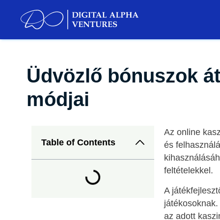
Üdvözlő bónuszok át
módjai
Az online kas
Table of Contents
és felhasználá
kihasználásáho
feltételekkel.
A játékfejlesz
játékosoknak.
az adott kaszi