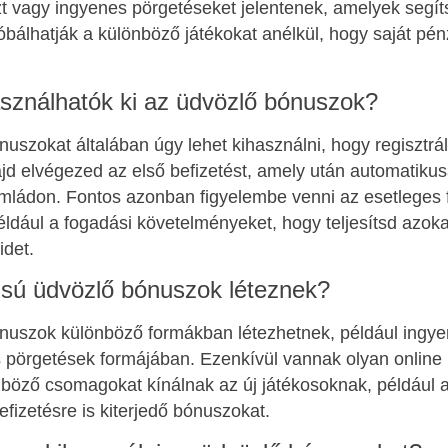
t vagy ingyenes pörgetéseket jelentenek, amelyek segít
óbálhatják a különböző játékokat anélkül, hogy saját pé
sználhatók ki az üdvözlő bónuszok?
uszokat általában úgy lehet kihasználni, hogy regisztrál
d elvégezed az első befizetést, amely után automatikusa
mládon. Fontos azonban figyelembe venni az esetleges f
éldául a fogadási követelményeket, hogy teljesítsd azok
det.
usú üdvözlő bónuszok léteznek?
nuszok különböző formákban létezhetnek, például ingy
 pörgetések formájában. Ezenkívül vannak olyan online 
böző csomagokat kínálnak az új játékosoknak, például 
efizetésre is kiterjedő bónuszokat.