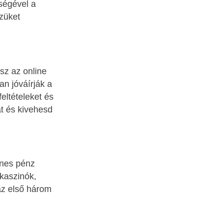
ségével a
nzüket
sz az online
n jóváírják a
eltételeket és
at és kivehesd
enes pénz
kaszinók,
az első három