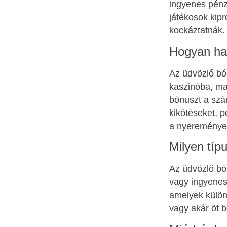
ingyenes pénz
játékosok kipr
kockáztatnák.
Hogyan ha
Az üdvözlő bón
kaszinóba, maj
bónuszt a szá
kikötéseket, p
a nyereményei
Milyen típ
Az üdvözlő bó
vagy ingyenes
amelyek külön
vagy akár öt b