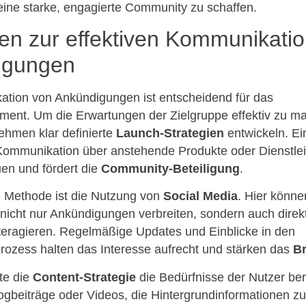
 eine starke, engagierte Community zu schaffen.
ien zur effektiven Kommunikati
igungen
tion von Ankündigungen ist entscheidend für das
ent. Um die Erwartungen der Zielgruppe effektiv zu m
ehmen klar definierte
Launch-Strategien
entwickeln. Ei
Kommunikation über anstehende Produkte oder Dienstle
uen und fördert die
Community-Beteiligung
.
 Methode ist die Nutzung von
Social Media
. Hier könne
icht nur Ankündigungen verbreiten, sondern auch direkt 
eragieren. Regelmäßige Updates und Einblicke in den
rozess halten das Interesse aufrecht und stärken das
B
lte die
Content-Strategie
die Bedürfnisse der Nutzer ber
logbeiträge oder Videos, die Hintergrundinformationen z