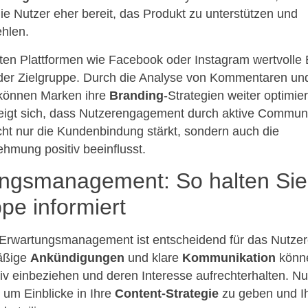
die Nutzer eher bereit, das Produkt zu unterstützen und
hlen.
en Plattformen wie Facebook oder Instagram wertvolle E
 der Zielgruppe. Durch die Analyse von Kommentaren un
 können Marken ihre
Branding
-Strategien weiter optimie
zeigt sich, dass Nutzerengagement durch aktive Communi
cht nur die Kundenbindung stärkt, sondern auch die
mung positiv beeinflusst.
ngsmanagement: So halten Sie
pe informiert
s Erwartungsmanagement ist entscheidend für das Nutz
äßige
Ankündigungen
und klare
Kommunikation
könne
iv einbeziehen und deren Interesse aufrechterhalten. Nu
, um Einblicke in Ihre
Content-Strategie
zu geben und I