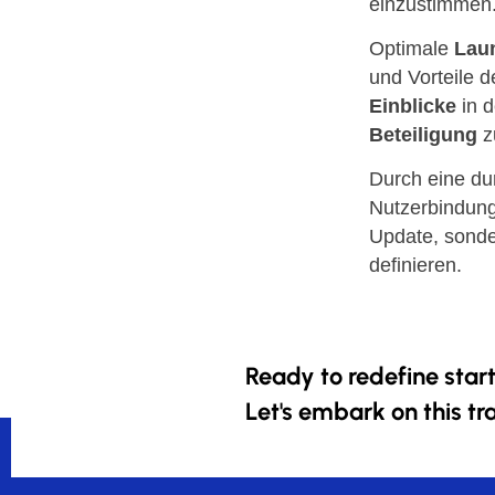
einzustimmen
Optimale
Laun
und Vorteile d
Einblicke
in d
Beteiligung
z
Durch eine d
Nutzerbindung 
Update, sonde
definieren.
Ready to redefine star
Let's embark on this tr