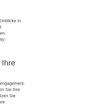
inblicke in
d
ren.
ty-
 Ihre
erengagement.
n Sie Ihre
tzen Sie
hre