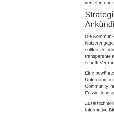
vertiefen und
Strateg
Ankünd
Die Kommunika
Nutzerengagem
sollten Untern
transparente 
schafft Vertra
Eine bewährte
Unternehmen n
Community int
Entwicklungsp
Zusätzlich sol
Informative B