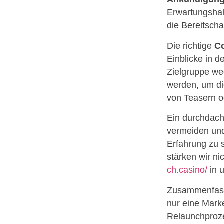
Erwartungshal
die Bereitscha
Die richtige
Co
Einblicke in 
Zielgruppe we
werden, um die
von Teasern o
Ein durchdac
vermeiden und
Erfahrung zu s
stärken wir n
ch.casino/
in 
Zusammenfasse
nur eine Marke
Relaunchproze