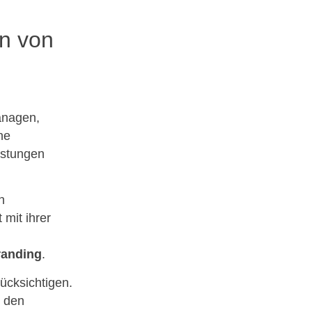
on von
anagen,
ne
istungen
n
mit ihrer
randing
.
ücksichtigen.
u den