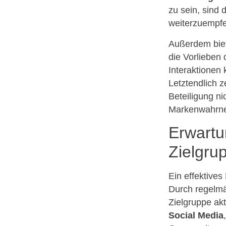
zu sein, sind 
weiterzuempfe
Außerdem biet
die Vorlieben
Interaktionen
Letztendlich 
Beteiligung ni
Markenwahrneh
Erwartu
Zielgrup
Ein effektive
Durch regelm
Zielgruppe akt
Social Media