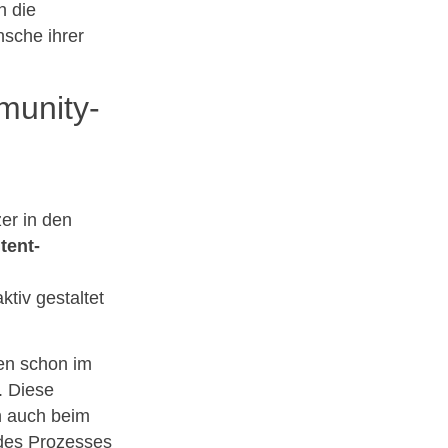
h die
sche ihrer
munity-
er in den
tent-
ktiv gestaltet
en schon im
. Diese
n auch beim
 des Prozesses