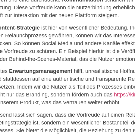
tung. Diese Vorfreude kann die Nutzerbindung erheblic
ft zur Interaktion mit der neuen Plattform steigern.
ntent-Strategie
ist hier von wesentlicher Bedeutung. I
den Relaunchprozess gewähren, können wir das Interess
cken. So können Social Media und andere Kanäle effekt
 Vorfreude zu schüren. Ein Beispiel hierfür ist die Veröf
der Behind-the-Scenes-Material, das die Nutzer emotiona
htes
Erwartungsmanagement
hilft, unrealistische Hoff
 stattdessen auf eine authentische und transparente Re
etzen. Indem wir die Nutzer als Teil des Prozesses einb
icht nur das Branding, sondern fördern auch das
https://
unserem Produkt, was das Vertrauen weiter erhöht.
nd lässt sich sagen, dass die Vorfreude auf einen Rel
tingstrategie ist, sondern ein wesentlicher Bestandteil
sses. Sie bietet die Möglichkeit, die Beziehung zu den 