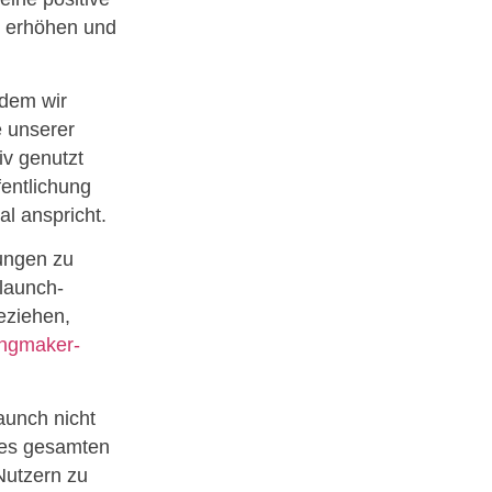
h erhöhen und
ndem wir
e unserer
iv genutzt
fentlichung
l anspricht.
nungen zu
launch-
eziehen,
kingmaker-
aunch nicht
 des gesamten
Nutzern zu