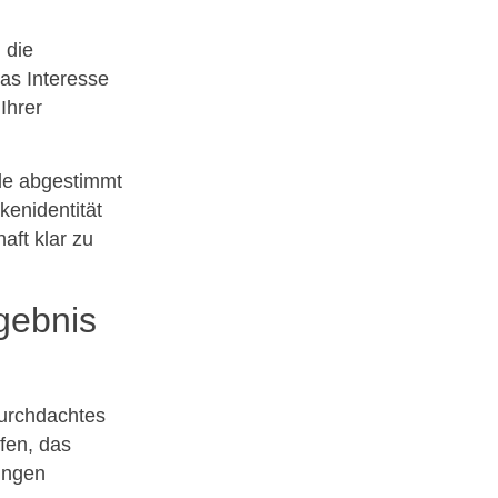
 die
das Interesse
Ihrer
ele abgestimmt
kenidentität
aft klar zu
rgebnis
durchdachtes
fen, das
ungen