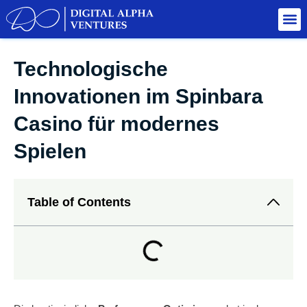
Technologische
Innovationen im Spinbara
Casino für modernes
Spielen
Table of Contents