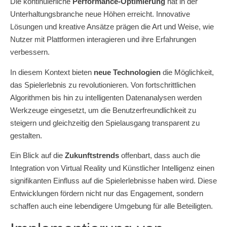
Die kontinuierliche
Performance-Optimierung
hat in der
Unterhaltungsbranche neue Höhen erreicht. Innovative
Lösungen und kreative Ansätze prägen die Art und Weise, wie
Nutzer mit Plattformen interagieren und ihre Erfahrungen
verbessern.
In diesem Kontext bieten
neue Technologien
die Möglichkeit,
das Spielerlebnis zu revolutionieren. Von fortschrittlichen
Algorithmen bis hin zu intelligenten Datenanalysen werden
Werkzeuge eingesetzt, um die Benutzerfreundlichkeit zu
steigern und gleichzeitig den Spielausgang transparent zu
gestalten.
Ein Blick auf die
Zukunftstrends
offenbart, dass auch die
Integration von Virtual Reality und Künstlicher Intelligenz einen
signifikanten Einfluss auf die Spielerlebnisse haben wird. Diese
Entwicklungen fördern nicht nur das Engagement, sondern
schaffen auch eine lebendigere Umgebung für alle Beteiligten.