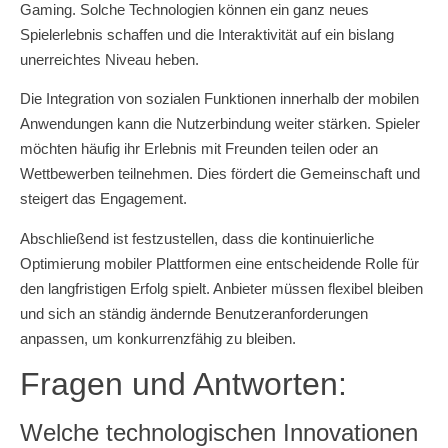
Gaming. Solche Technologien können ein ganz neues
Spielerlebnis schaffen und die Interaktivität auf ein bislang
unerreichtes Niveau heben.
Die Integration von sozialen Funktionen innerhalb der mobilen
Anwendungen kann die Nutzerbindung weiter stärken. Spieler
möchten häufig ihr Erlebnis mit Freunden teilen oder an
Wettbewerben teilnehmen. Dies fördert die Gemeinschaft und
steigert das Engagement.
Abschließend ist festzustellen, dass die kontinuierliche
Optimierung mobiler Plattformen eine entscheidende Rolle für
den langfristigen Erfolg spielt. Anbieter müssen flexibel bleiben
und sich an ständig ändernde Benutzeranforderungen
anpassen, um konkurrenzfähig zu bleiben.
Fragen und Antworten:
Welche technologischen Innovationen