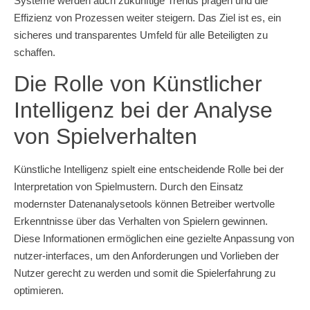
Systeme werden auch zukünftige Trends prägen und die
Effizienz von Prozessen weiter steigern. Das Ziel ist es, ein
sicheres und transparentes Umfeld für alle Beteiligten zu
schaffen.
Die Rolle von Künstlicher
Intelligenz bei der Analyse
von Spielverhalten
Künstliche Intelligenz spielt eine entscheidende Rolle bei der
Interpretation von Spielmustern. Durch den Einsatz
modernster Datenanalysetools können Betreiber wertvolle
Erkenntnisse über das Verhalten von Spielern gewinnen.
Diese Informationen ermöglichen eine gezielte Anpassung von
nutzer-interfaces, um den Anforderungen und Vorlieben der
Nutzer gerecht zu werden und somit die Spielerfahrung zu
optimieren.