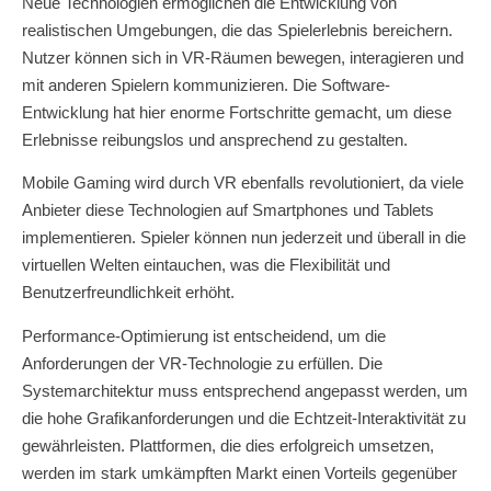
Neue Technologien ermöglichen die Entwicklung von
realistischen Umgebungen, die das Spielerlebnis bereichern.
Nutzer können sich in VR-Räumen bewegen, interagieren und
mit anderen Spielern kommunizieren. Die Software-
Entwicklung hat hier enorme Fortschritte gemacht, um diese
Erlebnisse reibungslos und ansprechend zu gestalten.
Mobile Gaming wird durch VR ebenfalls revolutioniert, da viele
Anbieter diese Technologien auf Smartphones und Tablets
implementieren. Spieler können nun jederzeit und überall in die
virtuellen Welten eintauchen, was die Flexibilität und
Benutzerfreundlichkeit erhöht.
Performance-Optimierung ist entscheidend, um die
Anforderungen der VR-Technologie zu erfüllen. Die
Systemarchitektur muss entsprechend angepasst werden, um
die hohe Grafikanforderungen und die Echtzeit-Interaktivität zu
gewährleisten. Plattformen, die dies erfolgreich umsetzen,
werden im stark umkämpften Markt einen Vorteils gegenüber