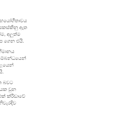
 සහයෝගීතාවය
සකස්කිනු ඇත
ම, අලුත්ම
අප ගෙන එයි.
අභිමානය
සම්බන්ධයෙන්
ාළයෙන්
ි.
ඇත බවට
දායක වුන
ක් ක්රීඩාවේ
ිවැරදිව