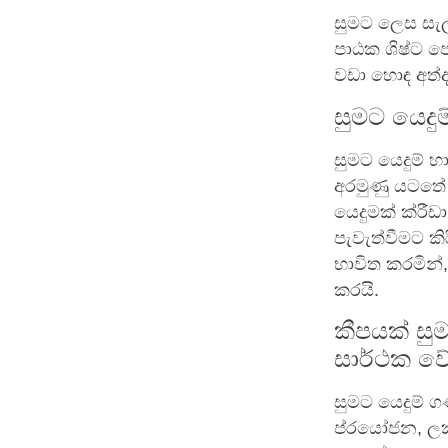
සුමට ලෙස සැල
පාඨක ශිෂ්ට ප
වඩා හොඳ අත්ද
සුමට යෙද
සුමට යෙදුම් 
අරමුණු යටතේ
යෙදුමක් ක්රී
පැවැත්වීමට ක
භාවිත කරමින්
කරයි.
කීපයක් ස
සාර්ථක ව
සුමට යෙදුම් 
ප්රයෝජන, ලකු