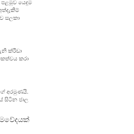
. පළමුව යෙදුම
ත්දැකීම්
ිව සලකා
නි ක්රීඩා
්ථකත්වය කරා
ගේ අරමුණයි.
ේ සිටින ජාල
රමවේදයක්