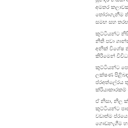
අමතර කලාවක් උ
තෝරාගැනීම නි
සමඟ සහ තරඟකා
කුට්ටියන්ට නි
නීති පවා ශාන්
අනික් විශේෂ න
කිරීමෙන් විවි
කුට්ටියන්ට ප
ලක්ෂණ පිළිබඳ
ප්රඅත්ලේරය තු
ක්රියාකාරකම් අ
ඒ නිසා, නිල ක
කුට්ටියන්ට පා
වඩාත්ම ප්රය
ගොඩනැගීම හා 