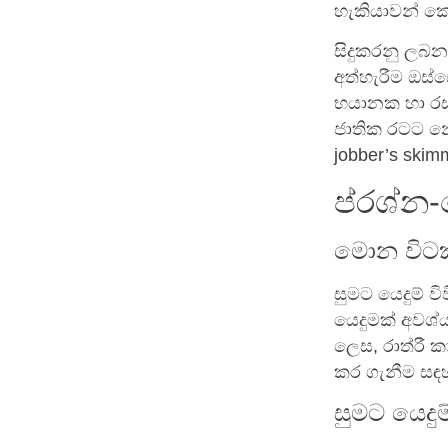
හැකියාවන් කෙ
සිදුකරනු ලබන 
අත්හැරීම ඔස්
භයානක හා රස
ජාතික රටට නො
jobber’s ski
ප්රශ්න-
මොන විටකද
සුමට යෙදුම් 
යෙදුමක් අවශ්
ලෙස, රාත්රී
කර ගැනීම සඳහ
සුමට යෙදු