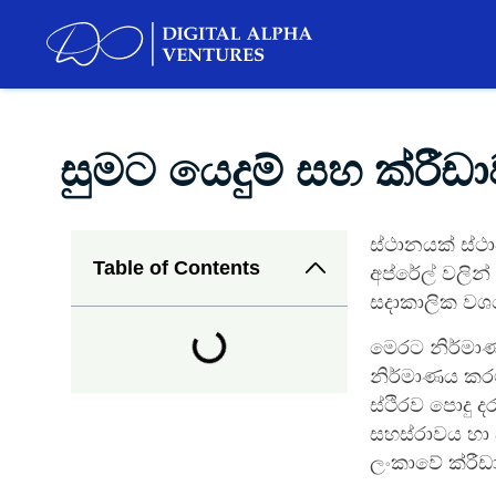
සුමට යෙදුම් සහ ක්රී
ස්ථානයක් ස්ථ
Table of Contents
අප්රේල් වලින්
සදාකාලික වශ
මෙරට නිර්මාණ
නිර්මාණය කරම
ස්ථිරව පොදු 
සහස්රාවය හා අ
ලංකාවේ ක්රීඩ