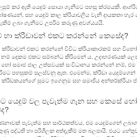
සුම් කර ඇති යෙදුම් සොයා ගැනීමට පහසු ක්රමයකි. ආශ්රිත
ෝෂණයන්, සහ යෙදුම් කාල ක්රියාවලිය වැනි දායකතා හැර 
ැකීම් ලබා ගැනීමට උපරිම කරුණු අවශ්යයයි.
ුම් හා ක්රීඩාවන් එකට කරන්නේ කෙසේද?
හා ක්රීඩාවන් එකට කරන්නේ විවිධ ක්රියාකාරකම් සහ වින
 නම් දෙකම එකට සම්බන්ධ කිරිමෙන් ය. උදාහරණයක් ලෙස
ඩා හෝ සමාජ ජාල උත්සවයක් සංවිධානය කරන්නේ නම්, එම 
ිරීමට පහසුකම් සලස්වනු ඇත. එමෙන්ම, ක්රීඩා යෙදුම්ගෙන්
, ක්රීඩකයන්ගේ සුමට ඉගෙනුම සහ සමාජීය අන්තර්ක්රියා 
ුමට යෙදුම් වල පැවැත්ම ගැන සහ කෙසේ හෝ
ේද?
ගණනාවක් පැවැත්ම සහ සාර්ථකත්වය, එම යෙදුම්ගෙන් ලබා
ණු පද්ධති හා පරිශීලක අත්දැකීම් මත බලපායි. එයට හේතු