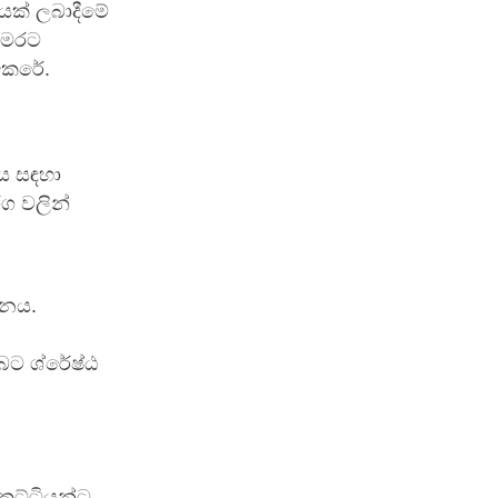
යක් ලබාදීමේ
 මෙරට
කෙරේ.
නය සඳහා
ග වලින්
ලනය.
බට ශ්රේෂ්ඨ
කුට්ටියන්ට