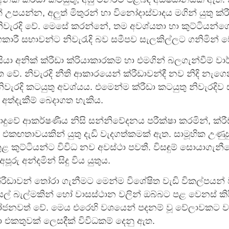
පයන්න, අලුත් මිතුරන් හා විනෝදාස්වාදය මගින් යුතු ක්ර
වැරදි වේ. මෙසේ කරන්නේ, තම අවශ්යතා හා කුට්ටියන්ග
රී සභාවන්ට නිවැරැදි බව සමීපව සැලකිල්ලට ගනිමින් ව
සියා අනික් ක්රීඩා ක්රියාකාරකම් හා එමගින් බලගැන්වීම් වාර
ත වේ. නිවැරදි නීති ආකාරයෙන් ක්රීඩාවන්දී නව නිදි නැග
ිවැරදි කටයුතු අවශ්යය. එමෙන්ම ක්රීඩා කටයුතු නිවැරදිව
ධ අත්දැකීම් බෙදාගත හැකිය.
ොදුවේ ආකර්ෂණීය නිසි සන්නිවේදනය පරීක්ෂා කරමින්, ක්ර
 එකඟතාවයකින් යුතු දැඩි වැදගත්කමක් ඇත. සාමූහික උණුසු
ළ කුට්ටියන්ට විවිධ නව අවස්ථා පවතී. විසඳුම් සොයාගැනී
පූරු අන්දමින් සිදු විය යුතුය.
්රීඩාවන් තෝරා ගැනීමට මෙන්ම විශේෂිත වැඩි විකල්පයන් ව
සල් බැල්මකින් හෝ වාසස්ථාන වලින් ඔබ්බට පළ වෙනස් කිරීම්
ෝජනවත් වේ. මෙය එරෙහි වශයෙන් පදනම් වූ වේලාවකට ව
එකතුවක් ලෙසදීක් විවිධකම් දෙනු ඇත.