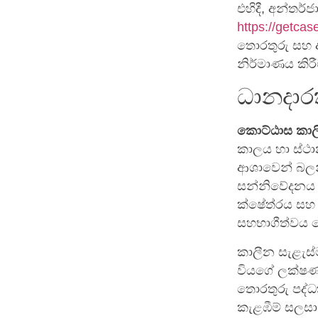
එහිදී, අන්තර්
https://getcas
තොරතුරු සහ අ
නිර්මාණය කිර
ධානදාරක
කොට්ඨාස කාල
කාලය හා ස්ථා
ආශාවෙන් බලන
සන්නිවේදනය ඕ
ක්ෂේත්රය සහ 
සහභාගීත්වය ම
කාලීන සැළැස්
වියගේ ලක්ෂණය
තොරතුරු පද්ධ
කැළඹීම් සලසා