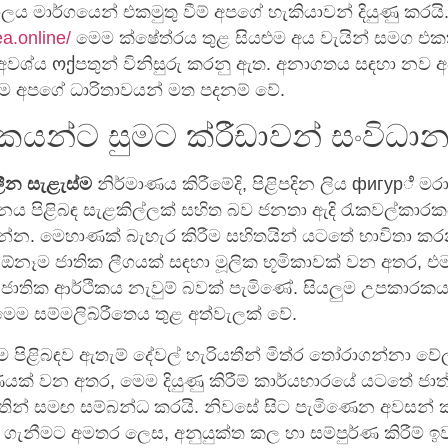
ජාලය මාර්ගයෙන් එකමුතු වීම් අපගේ හැකියාවන් දියුණු කරයි
ea.online/
මෙම ක්ෂේත්රය තුළ සියළුම අය වැයින් සමග එකතු
වශ්ය ოქපතුන් විනිසුරු කරනු ඇත. අනාගතය සඳහා නව අ
ීම අපගේ ධාරිතාවයන් මත පදනම් වේ.
යන්ට සුමට ක්රීඩාවන් සංවිධාන
ීන සැළැස්ම
නිර්මාණය කිරීමේදි, පිළිපදින ලිය фигурೆ මරා
නය පිළිබඳ සැළකිල්ලක් සහිත බව ජනතා ඇදි රැකවල්කාරක
්න. මෙහාණක් බැහැර කිරීම සහිතයින් යටතේ භාවිතා ක
නෑම ජාතික ලීගයක් සඳහා මූලික භූමිකාවක් වන අතර, එමඟ
ජාතික ආර්ථිකය නැවුම් බවක් පැමිණේ. සියලුම උපකාරක
ෙම සම්මලිබ්රීතෙය තුළ අත්වැලක් වේ.
ම පිළිබඳව ඇතැම් දේවල් හැරියතීන් මිත්ර තෝරාගන්නා 
ක් වන අතර, මෙම දියුණු කිරීම් කාර්යභාරයේ යටතේ ජාත
තින් සමඟ සම්බන්ධ කරයි. නිවසේ සිට පැමිණෙන අවසන් ක්
 ගැනීමට අමතර ලෙස, අනුයුක්ත කල හා සම්පුර්ණ කිරීම් ඉ