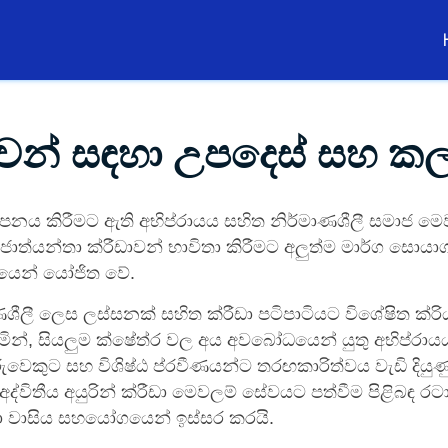
ඩාවන් සඳහා උපදෙස් සහ ක
ාපනය කිරීමට ඇති අභිප්රායය සහිත නිර්මාණශීලී සමාජ මෙ
 ජාත්යන්තා ක්රීඩාවන් භාවිතා කිරීමට අලුත්ම මාර්ග සොයා
යෙන් යෝජිත වේ.
ශීලී ලෙස ලස්සනක් සහිත ක්රීඩා පටිපාටියට විශේෂිත ක්ර
ින්, සියලුම ක්ෂේත්ර වල අය අවබෝධයෙන් යුතු අභිප්රායයන
දරුවෙකුට සහ විශිෂ්ඨ ප්රවීණයන්ට තරඟකාරිත්වය වැඩි දිය
ද්විතීය අයුරින් ක්රීඩා මෙවලම් සේවයට පත්වීම පිළිබඳ ර
ා වාසිය සහයෝගයෙන් ඉස්සර කරයි.