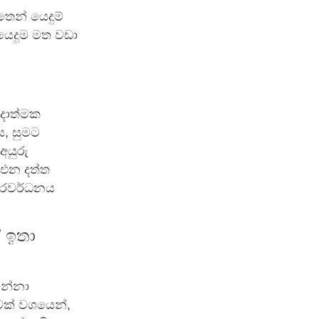
ෙන් යෙදුම්
යෙදුම මත වඩා
ෝදාත්මක
, සුමට
අයුරු
 එන දත්ත
ප්රවර්ධනය
 ඉතා
ගන්නා
වක් වශයෙන්,