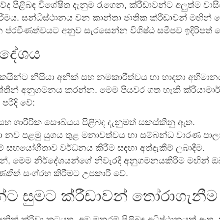
 පිළිබඳ විශේෂිත දැනුම රැගෙන, ක්රීඩාවන්ට අලුත්ම වාසි
රීමය. සන්ධිස්ථානය වන කාන්තා ජාතික ක්රීඩාවන් මඟින්
 ප්රවීණත්වයට අනුව සැරසෙන්න විශිෂ්ඨ සමීපව ඉදිරිපත් 
ර්දේශය
ාරිකයින්ට නිසියා අනික් සහ නමකාරීත්වය හා හාදතා අභිමා
ත්තීන් අනුගමනය කරන්න. මෙම පියවර ගත හැකි ක්රියාමාර්
පරිදි වේ:
හ ශාරීරික සෞඛ්යය පිළිබඳ දැනුමත් සකස්කිනු ඇත.
 හා නව පළමු යුගය තුළ මනාවත්වය හා සම්බන්ධ වාරණ පා
 සහයෝගීතාව වර්ධනය කිරීම සඳහා අත්දැකීම් ලබාදීම.
්, මෙම නිර්දේශයන්ගේ නිවැරදි අනුගමනයකිරීම මඟින් ඔ
ණතිත් සංග්රහ කිරීමට උපකාරී වේ.
න්ට සුමට ක්රීඩාවන් තෝරාගැනීම
 අනික් ක්රීඩා කටයුතු, අඹු මනරම් පිළිබඳ අධිෂ්ඨානයක් ඇත. 