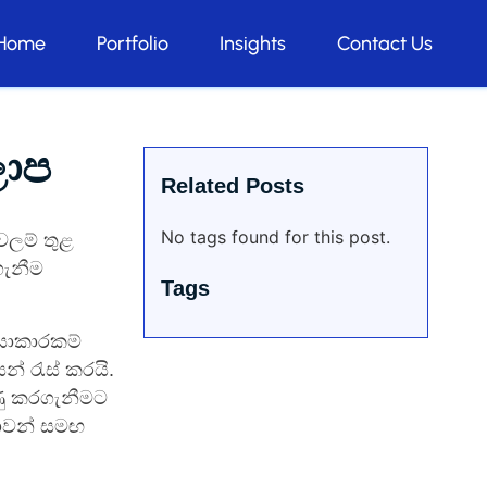
Home
Portfolio
Insights
Contact Us
ලාප
Related Posts
No tags found for this post.
වලම් තුළ
ගැනීම
Tags
ියාකාරකම්
් රැස් කරයි.
ුණු කරගැනීමට
ටාවන් සමඟ