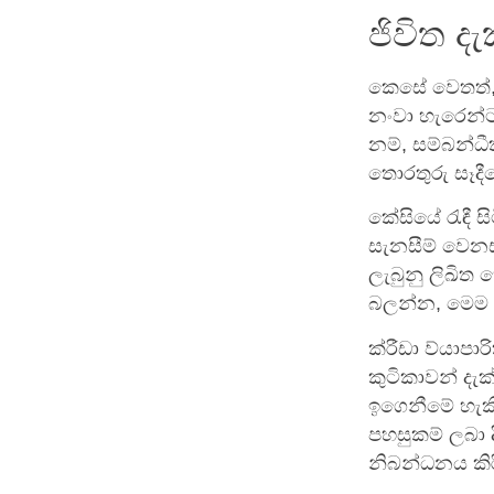
ජිවිත ද
කෙසේ වෙතත්, 
නංවා හැරෙන්ට
නම්, සම්බන්ධ
තොරතුරු සෑදීම
කේසියේ රැඳී ස
සැනසීම් වෙනස
ලැබුනු ලිඛිත
බලන්න, මෙම ද
ක්රීඩා ව්යාපා
කුටිකාවන් දැ
ඉගෙනීමේ හැකි
පහසුකම් ලබා 
නිබන්ධනය කිර