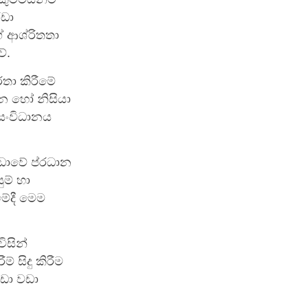
ීඩා
ේ ආශ්රිතතා
ේ.
්තා කිරීමේ
ෙන හෝ නිසියා
 සංවිධානය
ීඩාවේ ප්රධාන
ම් හා
මේදී මෙම
ිසින්
 සිදු කිරීම
ඩා වඩා