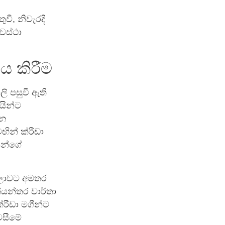
.
වී, නිවැරදි
වස්ථා
ය කිරීම
ලි පසුවී ඇති
යින්ට
රන
ින් ක්රීඩා
යන්ගේ
වේලාවට අමතර
්යන්තර වාර්තා
රීඩා මගීන්ට
වසීමේ