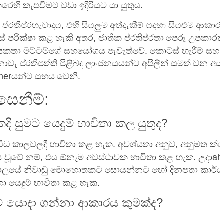
රෙහි කැපවීමට වඩා ඉදිරියට යා යුතුය.
ප්රතිප්රහැවාදය, එහි සියලුම අත්දැකීම් සඳහා සියළුම ආක
සේ පරික්ෂා කළ හැකි අතර, ජාතික ප්රතිප්රතා පෙරූ උපකා
කතා මට්ටම්ගේ සහයෝගය පැවැත්වේ. කොටස් හැරීම් සහ
වැ ප්රතිපත්ති පිළිබඳ ලාංඡනයයන්ට අපීලීන් සමත් වන අය
mmerයන්ට සහය වෙනි.
සෙනීම්:
ි සුමට යෙදුම් භාවිතා කල යුතුද?
විවිධ කාලවලදී භාවිතා කළ හැක. අවශ්යතා අනුව, අනුමත ක
ය වූවේ නම්, එය ඕනෑම අවස්ථාවක භාවිතා කළ හැක. උදාa
 කාලයේ නිවාඩු මොහොතකට සොයන්නට හෝ දිනපතා කාර්
ා යෙදුම් භාවිතා කළ හැක.
ම් යොදා ගන්නා ආකාරය කුමක්ද?