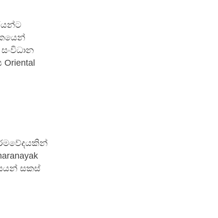
ාරයන්ට
රකයෙන්
 සංවිධාන
 Oriental
්රමවේදයකින්
haranayak
යයන් සකස්