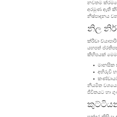
නවතම ක්රමවේද
අරමුණ ඇති කි
නිෂ්පාදනය වන
නිල නි
ක්රීඩා ව්යාප
යහපත් ප්රතිප
කිහිපයක් මෙම 
මානසික ස
අභිරුචි
කණ්ඩායම්
නියමිත වශයෙන
ජීවිතයට හා ගු
කුට්ටිය
සුන්දර නිසියා