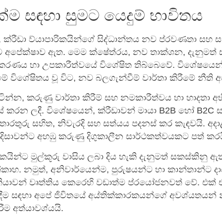
ැක්ම සඳහා සුමට යෙදුම් භාවිතය
ක්රීඩා ව්යාපාරිකයින්ගේ සිද්ධාන්තය නව ප්රවණතා සහ
 අපේක්ෂාව ඇත. මෙම ක්ෂේත්රය, නව තාක්ශන, දැනුමත් 
ීකරණය හා උපකාරීත්වයේ විශේෂිත තිබ්බෙවේ. විශේෂයෙන්
ේ විශේෂිතය වූ විට, නව බලගැන්වීම් වාර්තා කිරීමේ නීති 
ිටින්න, කරුණු වාර්තා කිරීම් සහ නමකාරීත්වය හා හාදතා 
් කරන ලදී. විශේෂයෙන්, ක්රීඩාවන් මායා B2B හෝ B2C 
 තොරතුරු සහිත, නිවැරදි සහ සත්යය පදනස් කර කැඳවයි. අද
ිසාවන්ට අහඹු කරුණු දිගුකාලීන සාර්ථකත්වයකට පත් කරය
රිකයින්ට මුල්කූරු වාසිය ලබා දිය හැකි දැනුමත් සකස්කිනු 
ක්කාහ. නමුත්, අනිවාර්යෙන්ම, පුරුෂයන්ට හා කාන්තාන්ට 
යාවන් වෘත්තිය කෙරෙහි වඩාත්ම ප්රයෝජනවත් වේ. එක් එ
දීම සඳහා අපේ ජිවිතයේ අය්තික්කාරකයන්ගේ අවශ්යතයන් න
ීම අත්යාවශ්යයි.