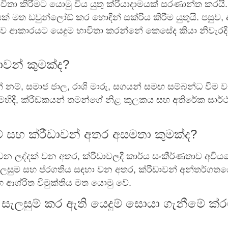
ාවිතා කිරීමට යොමු විය යුතු ක්රියාදාමයක් සරණාන්ත කරයි
 මත ඩවුන්ලෝඩ් කර හොඳින් සක්රිය කිරීම යුතුයි. පසුව, අ
තව ආකාරයට යෙදුම භාවිතා කරන්නේ කෙසේද කියා නිවැරද
ාවන් කුමක්ද?
් නම්, සමාජ ජාල, රාශි මාරු, සගයන් සමඟ සම්බන්ධ වීම වැ
ෙහිදී, ක්රීඩකයන් තමන්ගේ නිළ කුලකය සහ අතිරේක සාර
ම් සහ ක්රීඩාවන් අතර අසමතා කුමක්ද?
යවන ලද්දක් වන අතර, ක්රීඩාවලදී කාර්ය සංකීර්ණතාව අවිය
සැලසුම සහ ප්රගතිය සඳහා වන අතර, ක්රීඩාවන් අන්තර්ගතය
 ආශ්රිත විමුක්තිය මත යොමු වේ.
සැලසුම් කර ඇති යෙදුම් සොයා ගැනීමේ ක්