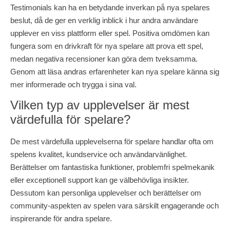
Testimonials kan ha en betydande inverkan på nya spelares
beslut, då de ger en verklig inblick i hur andra användare
upplever en viss plattform eller spel. Positiva omdömen kan
fungera som en drivkraft för nya spelare att prova ett spel,
medan negativa recensioner kan göra dem tveksamma.
Genom att läsa andras erfarenheter kan nya spelare känna sig
mer informerade och trygga i sina val.
Vilken typ av upplevelser är mest
värdefulla för spelare?
De mest värdefulla upplevelserna för spelare handlar ofta om
spelens kvalitet, kundservice och användarvänlighet.
Berättelser om fantastiska funktioner, problemfri spelmekanik
eller exceptionell support kan ge välbehövliga insikter.
Dessutom kan personliga upplevelser och berättelser om
community-aspekten av spelen vara särskilt engagerande och
inspirerande för andra spelare.