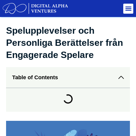
Spelupplevelser och
Personliga Berättelser från
Engagerade Spelare
Table of Contents