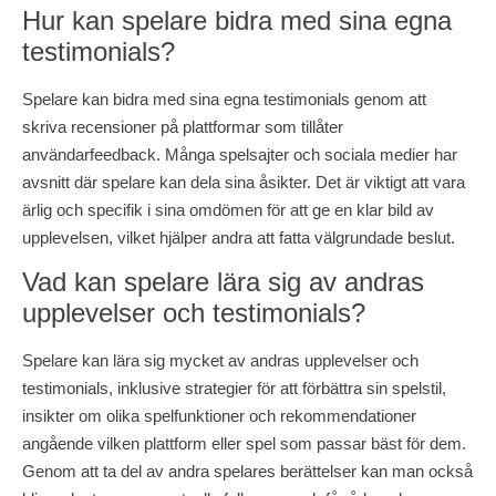
Hur kan spelare bidra med sina egna
testimonials?
Spelare kan bidra med sina egna testimonials genom att
skriva recensioner på plattformar som tillåter
användarfeedback. Många spelsajter och sociala medier har
avsnitt där spelare kan dela sina åsikter. Det är viktigt att vara
ärlig och specifik i sina omdömen för att ge en klar bild av
upplevelsen, vilket hjälper andra att fatta välgrundade beslut.
Vad kan spelare lära sig av andras
upplevelser och testimonials?
Spelare kan lära sig mycket av andras upplevelser och
testimonials, inklusive strategier för att förbättra sin spelstil,
insikter om olika spelfunktioner och rekommendationer
angående vilken plattform eller spel som passar bäst för dem.
Genom att ta del av andra spelares berättelser kan man också