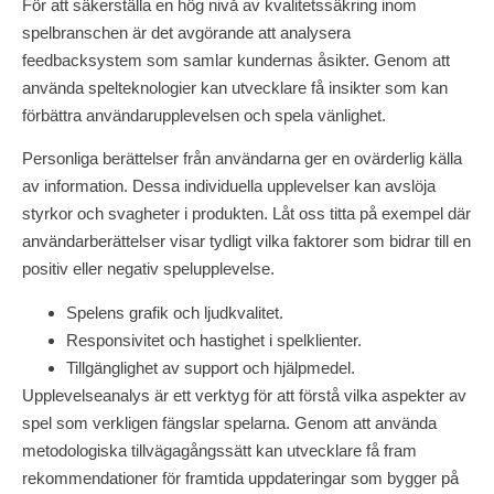
För att säkerställa en hög nivå av kvalitetssäkring inom
spelbranschen är det avgörande att analysera
feedbacksystem som samlar kundernas åsikter. Genom att
använda spelteknologier kan utvecklare få insikter som kan
förbättra användarupplevelsen och spela vänlighet.
Personliga berättelser från användarna ger en ovärderlig källa
av information. Dessa individuella upplevelser kan avslöja
styrkor och svagheter i produkten. Låt oss titta på exempel där
användarberättelser visar tydligt vilka faktorer som bidrar till en
positiv eller negativ spelupplevelse.
Spelens grafik och ljudkvalitet.
Responsivitet och hastighet i spelklienter.
Tillgänglighet av support och hjälpmedel.
Upplevelseanalys är ett verktyg för att förstå vilka aspekter av
spel som verkligen fängslar spelarna. Genom att använda
metodologiska tillvägagångssätt kan utvecklare få fram
rekommendationer för framtida uppdateringar som bygger på