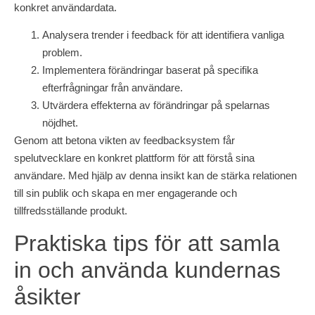
konkret användardata.
Analysera trender i feedback för att identifiera vanliga
problem.
Implementera förändringar baserat på specifika
efterfrågningar från användare.
Utvärdera effekterna av förändringar på spelarnas
nöjdhet.
Genom att betona vikten av feedbacksystem får
spelutvecklare en konkret plattform för att förstå sina
användare. Med hjälp av denna insikt kan de stärka relationen
till sin publik och skapa en mer engagerande och
tillfredsställande produkt.
Praktiska tips för att samla
in och använda kundernas
åsikter