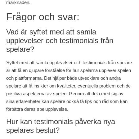
marknaden.
Frågor och svar:
Vad är syftet med att samla
upplevelser och testimonials från
spelare?
Syftet med att samla upplevelser och testimonials från spelare
är att få en djupare förståelse för hur spelarna upplever spelen
och plattformarna. Det hjälper både utvecklare och andra
spelare att få insikter om kvaliteter, eventuella problem och de
positiva aspekterna av spelen. Genom att dela med sig av
sina erfarenheter kan spelare också få tips och råd som kan
förbättra deras spelupplevelse.
Hur kan testimonials påverka nya
spelares beslut?