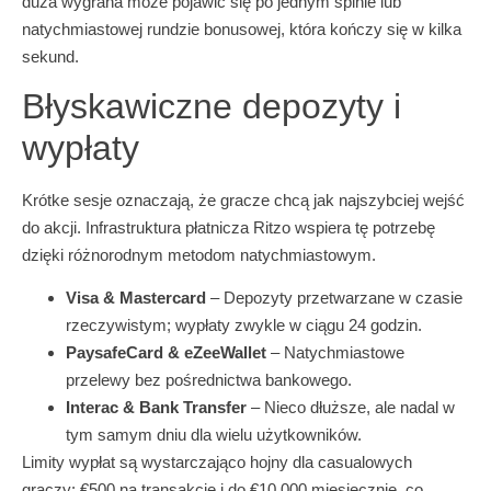
duża wygrana może pojawić się po jednym spinie lub
natychmiastowej rundzie bonusowej, która kończy się w kilka
sekund.
Błyskawiczne depozyty i
wypłaty
Krótke sesje oznaczają, że gracze chcą jak najszybciej wejść
do akcji. Infrastruktura płatnicza Ritzo wspiera tę potrzebę
dzięki różnorodnym metodom natychmiastowym.
Visa & Mastercard
– Depozyty przetwarzane w czasie
rzeczywistym; wypłaty zwykle w ciągu 24 godzin.
PaysafeCard & eZeeWallet
– Natychmiastowe
przelewy bez pośrednictwa bankowego.
Interac & Bank Transfer
– Nieco dłuższe, ale nadal w
tym samym dniu dla wielu użytkowników.
Limity wypłat są wystarczająco hojny dla casualowych
graczy: €500 na transakcję i do €10,000 miesięcznie, co