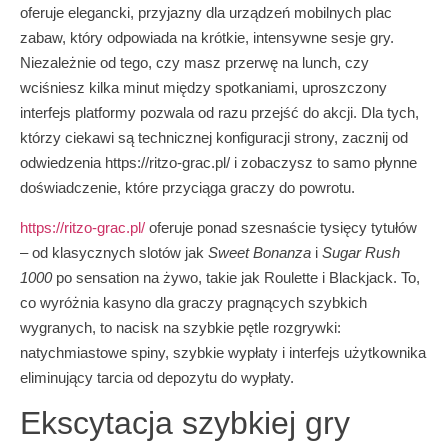
oferuje elegancki, przyjazny dla urządzeń mobilnych plac
zabaw, który odpowiada na krótkie, intensywne sesje gry.
Niezależnie od tego, czy masz przerwę na lunch, czy
wciśniesz kilka minut między spotkaniami, uproszczony
interfejs platformy pozwala od razu przejść do akcji. Dla tych,
którzy ciekawi są technicznej konfiguracji strony, zacznij od
odwiedzenia https://ritzo-grac.pl/ i zobaczysz to samo płynne
doświadczenie, które przyciąga graczy do powrotu.
https://ritzo-grac.pl/
oferuje ponad szesnaście tysięcy tytułów
– od klasycznych slotów jak
Sweet Bonanza
i
Sugar Rush
1000
po sensation na żywo, takie jak Roulette i Blackjack. To,
co wyróżnia kasyno dla graczy pragnących szybkich
wygranych, to nacisk na szybkie pętle rozgrywki:
natychmiastowe spiny, szybkie wypłaty i interfejs użytkownika
eliminujący tarcia od depozytu do wypłaty.
Ekscytacja szybkiej gry