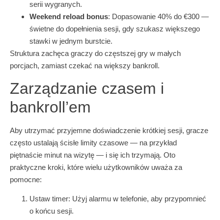
serii wygranych.
Weekend reload bonus
: Dopasowanie 40% do €300 —
świetne do dopełnienia sesji, gdy szukasz większego
stawki w jednym burstcie.
Struktura zachęca graczy do częstszej gry w małych
porcjach, zamiast czekać na większy bankroll.
Zarządzanie czasem i
bankroll’em
Aby utrzymać przyjemne doświadczenie krótkiej sesji, gracze
często ustalają ścisłe limity czasowe — na przykład
piętnaście minut na wizytę — i się ich trzymają. Oto
praktyczne kroki, które wielu użytkowników uważa za
pomocne:
Ustaw timer: Użyj alarmu w telefonie, aby przypomnieć
o końcu sesji.