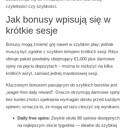
czytelności czy szybkości.
Jak bonusy wpisują się w
krótkie sesje
Bonusy mogą zmienić grę nawet w szybkim play; jednak
muszą być zgodne z szybkim tempem krótkich sesji. Ritzo
oferuje pakiet powitalny obejmujący €1,000 plus darmowe
spiny na pięciu depozytach – można to rozłożyć na kilka
krótkich wizyt, zamiast jednej maratonowej sesji.
Kluczowym bonusem pasującym do szybkich burstów jest
„wager‑free daily reward”. Gracze otrzymują darmowe spiny
bez konieczności spełniania wymagań obrotu przed każdym
spinem; oznacza to, że mogą od razu cieszyć się wynikami.
Daily free spins
: Zwykle około 88 spinów dostępnych
na najlepszym slocie tygodnia — idealne do szybkiej