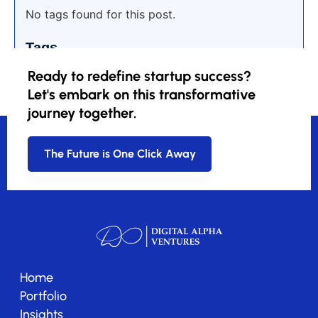
No tags found for this post.
Tags
Ready to redefine startup success?
Let's embark on this transformative
journey together.
The Future is One Click Away
Home
Portfolio
Insights