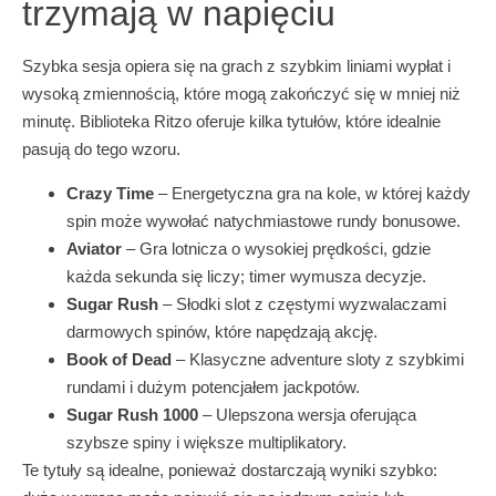
trzymają w napięciu
Szybka sesja opiera się na grach z szybkim liniami wypłat i
wysoką zmiennością, które mogą zakończyć się w mniej niż
minutę. Biblioteka Ritzo oferuje kilka tytułów, które idealnie
pasują do tego wzoru.
Crazy Time
– Energetyczna gra na kole, w której każdy
spin może wywołać natychmiastowe rundy bonusowe.
Aviator
– Gra lotnicza o wysokiej prędkości, gdzie
każda sekunda się liczy; timer wymusza decyzje.
Sugar Rush
– Słodki slot z częstymi wyzwalaczami
darmowych spinów, które napędzają akcję.
Book of Dead
– Klasyczne adventure sloty z szybkimi
rundami i dużym potencjałem jackpotów.
Sugar Rush 1000
– Ulepszona wersja oferująca
szybsze spiny i większe multiplikatory.
Te tytuły są idealne, ponieważ dostarczają wyniki szybko: