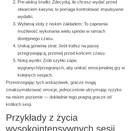
Pre‑alokuj środki: Zdecyduj, ile chcesz wydać przed
otwarciem kasyna; to pomaga kontrolować impulsywne
wydatki.
Wybieraj sloty z niskim zakładem: To zapewnia
możliwość wykonania wielu spinów w ramach
dostępnego czasu.
Unikaj gonienia strat: Jeśli trafisz na passę
przegrywającą, przerwij przed końcem czasu.
Notuj wyniki: Zrób szybki zapis
wygranych/przegranych, aby unikać emocjonalnej gry w
kolejnych sesjach.
Przestrzegając tych wskazówek, gracze mogą
zmaksymalizować emocje, jednocześnie utrzymując ryzyko
na niskim poziomie — dokładnie tego pragną gracze od
krótkich sesji.
Przykłady z życia
wysokointensywnych sesji