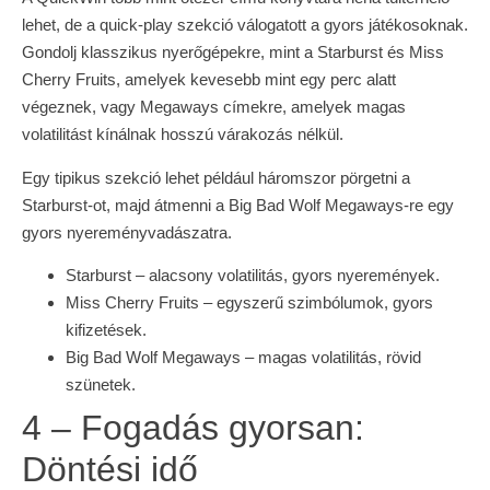
lehet, de a quick‑play szekció válogatott a gyors játékosoknak.
Gondolj klasszikus nyerőgépekre, mint a Starburst és Miss
Cherry Fruits, amelyek kevesebb mint egy perc alatt
végeznek, vagy Megaways címekre, amelyek magas
volatilitást kínálnak hosszú várakozás nélkül.
Egy tipikus szekció lehet például háromszor pörgetni a
Starburst-ot, majd átmenni a Big Bad Wolf Megaways-re egy
gyors nyereményvadászatra.
Starburst – alacsony volatilitás, gyors nyeremények.
Miss Cherry Fruits – egyszerű szimbólumok, gyors
kifizetések.
Big Bad Wolf Megaways – magas volatilitás, rövid
szünetek.
4 – Fogadás gyorsan:
Döntési idő