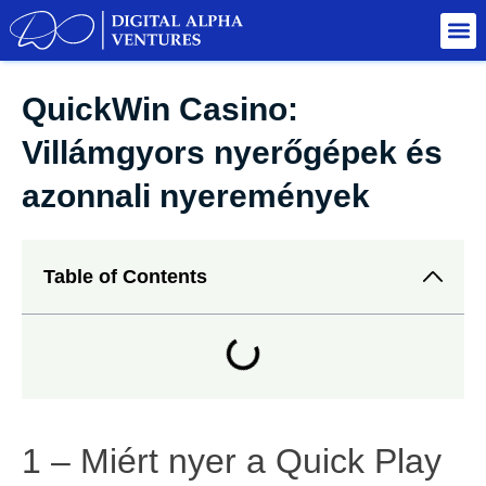
QuickWin Casino:
Villámgyors nyerőgépek és
azonnali nyeremények
Table of Contents
1 – Miért nyer a Quick Play