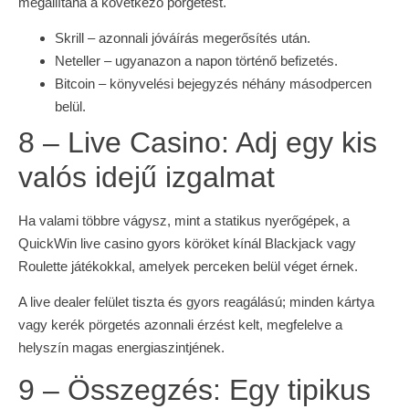
megállítaná a következő pörgetést.
Skrill – azonnali jóváírás megerősítés után.
Neteller – ugyanazon a napon történő befizetés.
Bitcoin – könyvelési bejegyzés néhány másodpercen
belül.
8 – Live Casino: Adj egy kis
valós idejű izgalmat
Ha valami többre vágysz, mint a statikus nyerőgépek, a
QuickWin live casino gyors köröket kínál Blackjack vagy
Roulette játékokkal, amelyek perceken belül véget érnek.
A live dealer felület tiszta és gyors reagálású; minden kártya
vagy kerék pörgetés azonnali érzést kelt, megfelelve a
helyszín magas energiaszintjének.
9 – Összegzés: Egy tipikus