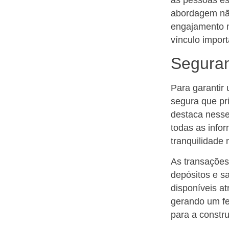
abordagem não
engajamento m
vínculo import
Seguran
Para garantir
segura que pr
destaca nesse 
todas as info
tranquilidade 
As transações 
depósitos e s
disponíveis at
gerando um fe
para a constr