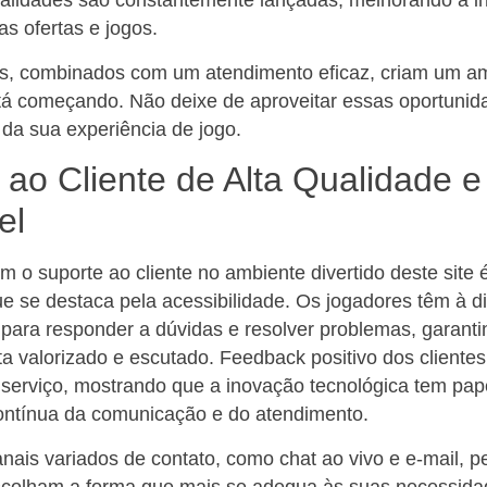
alidades são constantemente lançadas, melhorando a i
s ofertas e jogos.
os, combinados com um atendimento eficaz, criam um am
á começando. Não deixe de aproveitar essas oportunida
 da sua experiência de jogo.
 ao Cliente de Alta Qualidade e
el
m o suporte ao cliente no ambiente divertido deste site
ue se destaca pela acessibilidade. Os jogadores têm à 
 para responder a dúvidas e resolver problemas, garant
ta valorizado e escutado. Feedback positivo dos clientes
e serviço, mostrando que a inovação tecnológica tem pap
ontínua da comunicação e do atendimento.
anais variados de contato, como chat ao vivo e e-mail, 
colham a forma que mais se adequa às suas necessida