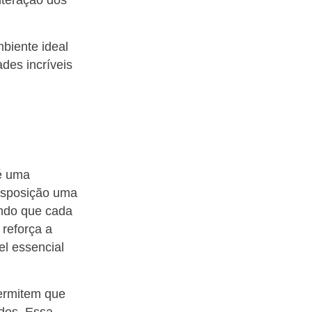
nteração dos
biente ideal
des incríveis
 é uma
disposição uma
indo que cada
 reforça a
el essencial
permitem que
des. Essa