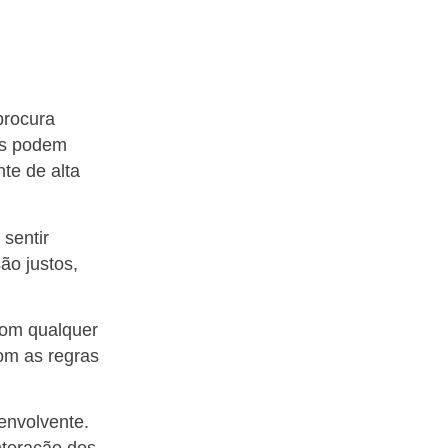
procura
es podem
te de alta
sentir
ão justos,
 com qualquer
om as regras
envolvente.