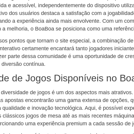
da e acessível, independentemente do dispositivo utiliz
ivo dos usuários destaca a satisfação com a jogabilidad
nando a experiência ainda mais envolvente. Com um co
 a melhoria, o BoaBoa se posiciona como uma referênci
rsos pontos que tornam o site especial, a combinação d
nterativo certamente encantará tanto jogadores iniciant
zer parte dessa comunidade é uma oportunidade de cre
 diversão contínua.
de de Jogos Disponíveis no B
diversidade de jogos é um dos aspectos mais atrativos.
as apostas encontrarão uma gama extensa de opções, q
 qualidade e inovação tecnológica. Aqui, é possível exp
s clássicos jogos de mesa até as mais recentes máquin
orcionando uma experiência premium a cada sessão de j