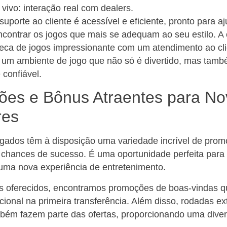
vivo: interação real com dealers.
suporte ao cliente é acessível e eficiente, pronto para a
ncontrar os jogos que mais se adequam ao seu estilo. 
teca de jogos impressionante com um atendimento ao cli
a um ambiente de jogo que não só é divertido, mas tam
confiável.
es e Bônus Atraentes para No
res
ados têm à disposição uma variedade incrível de pro
chances de sucesso. É uma oportunidade perfeita para
uma nova experiência de entretenimento.
s oferecidos, encontramos promoções de boas-vindas 
ional na primeira transferência. Além disso, rodadas ex
bém fazem parte das ofertas, proporcionando uma dive