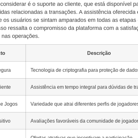
considerar é o suporte ao cliente, que está disponível p
das relacionadas a transações. A assistência oferecida é
e os usuários se sintam amparados em todas as etapas
sso ressalta o compromisso da plataforma com a satisfaç
 nas operações.
to
Descrição
egura
Tecnologia de criptografia para proteção de dado
iente
Assistência em tempo integral para dúvidas de t
de Jogos
Variedade que atrai diferentes perfis de jogadore
itivo
Avaliações favoráveis da comunidade de jogador
Ofertas atrativas que incentivam a participação.