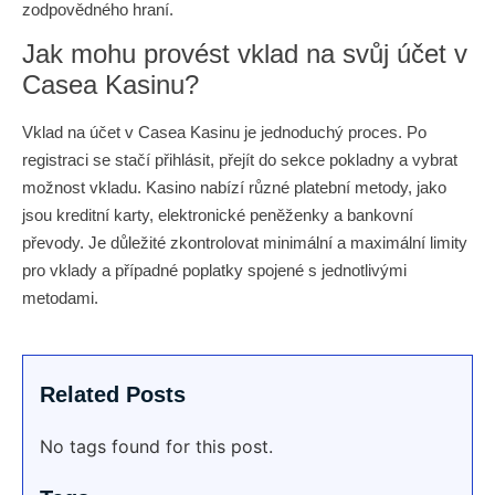
zodpovědného hraní.
Jak mohu provést vklad na svůj účet v
Casea Kasinu?
Vklad na účet v Casea Kasinu je jednoduchý proces. Po
registraci se stačí přihlásit, přejít do sekce pokladny a vybrat
možnost vkladu. Kasino nabízí různé platební metody, jako
jsou kreditní karty, elektronické peněženky a bankovní
převody. Je důležité zkontrolovat minimální a maximální limity
pro vklady a případné poplatky spojené s jednotlivými
metodami.
Related Posts
No tags found for this post.