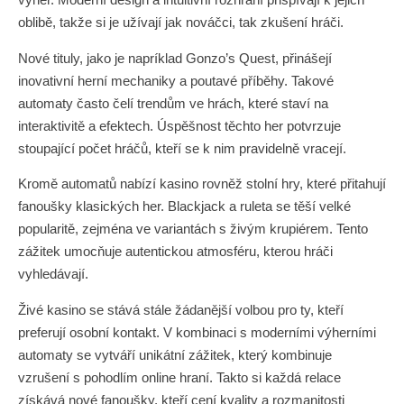
oblibě, takže si je užívají jak nováčci, tak zkušení hráči.
Nové tituly, jako je napríklad Gonzo’s Quest, přinášejí
inovativní herní mechaniky a poutavé příběhy. Takové
automaty často čelí trendům ve hrách, které staví na
interaktivitě a efektech. Úspěšnost těchto her potvrzuje
stoupající počet hráčů, kteří se k nim pravidelně vracejí.
Kromě automatů nabízí kasino rovněž stolní hry, které přitahují
fanoušky klasických her. Blackjack a ruleta se těší velké
popularitě, zejména ve variantách s živým krupiérem. Tento
zážitek umocňuje autentickou atmosféru, kterou hráči
vyhledávají.
Živé kasino se stává stále žádanější volbou pro ty, kteří
preferují osobní kontakt. V kombinaci s moderními výherními
automaty se vytváří unikátní zážitek, který kombinuje
vzrušení s pohodlím online hraní. Takto si každá relace
získává nové fanoušky, kteří cení kvality a rozmanitosti