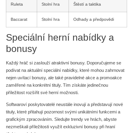
Ruleta
Stolní hra
Štěstí a taktika
Baccarat
Stolní hra
Odhady a předpovědi
Speciální herní nabídky a
bonusy
Každý hráč si zaslouží atraktivní bonusy. Doporučujeme se
podívat na aktuální speciální nabídky, které mohou zahrnovat
nejen uvítací bonusy, ale také pravidelné akce a promoakce
zaměřené na konkrétní tituly. Tím získáte jedinečnou
příležitost rozšířit své herní možnosti.
Softwaroví poskytovatelé neustále inovují a představují nové
tituly, které přitahují pozornost svými unikátními funkcemi a
grafickým zpracováním. Sledujte trendy ve hrách, abyste
nezmeškali příležitosti využít exkluzivní bonusy při hraní