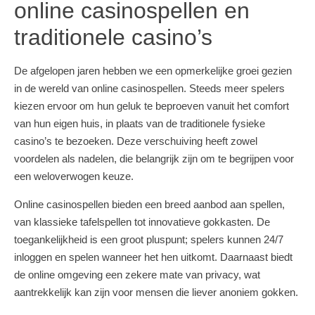
online casinospellen en
traditionele casino’s
De afgelopen jaren hebben we een opmerkelijke groei gezien
in de wereld van online casinospellen. Steeds meer spelers
kiezen ervoor om hun geluk te beproeven vanuit het comfort
van hun eigen huis, in plaats van de traditionele fysieke
casino’s te bezoeken. Deze verschuiving heeft zowel
voordelen als nadelen, die belangrijk zijn om te begrijpen voor
een weloverwogen keuze.
Online casinospellen bieden een breed aanbod aan spellen,
van klassieke tafelspellen tot innovatieve gokkasten. De
toegankelijkheid is een groot pluspunt; spelers kunnen 24/7
inloggen en spelen wanneer het hen uitkomt. Daarnaast biedt
de online omgeving een zekere mate van privacy, wat
aantrekkelijk kan zijn voor mensen die liever anoniem gokken.