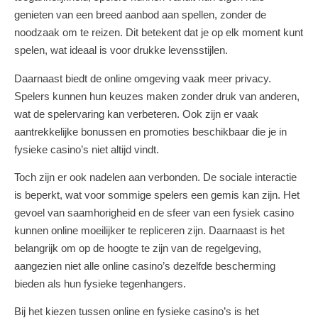
genieten van een breed aanbod aan spellen, zonder de
noodzaak om te reizen. Dit betekent dat je op elk moment kunt
spelen, wat ideaal is voor drukke levensstijlen.
Daarnaast biedt de online omgeving vaak meer privacy.
Spelers kunnen hun keuzes maken zonder druk van anderen,
wat de spelervaring kan verbeteren. Ook zijn er vaak
aantrekkelijke bonussen en promoties beschikbaar die je in
fysieke casino’s niet altijd vindt.
Toch zijn er ook nadelen aan verbonden. De sociale interactie
is beperkt, wat voor sommige spelers een gemis kan zijn. Het
gevoel van saamhorigheid en de sfeer van een fysiek casino
kunnen online moeilijker te repliceren zijn. Daarnaast is het
belangrijk om op de hoogte te zijn van de regelgeving,
aangezien niet alle online casino’s dezelfde bescherming
bieden als hun fysieke tegenhangers.
Bij het kiezen tussen online en fysieke casino’s is het