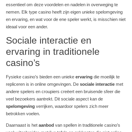
essentieel om deze voordelen en nadelen in overweging te
nemen. Elk type casino heeft zijn eigen unieke spelomgeving
en ervaring, en wat voor de ene speler werkt, is misschien niet
ideaal voor een ander.
Sociale interactie en
ervaring in traditionele
casino’s
Fysieke casino’s bieden een unieke
ervaring
die moeilijk te
repliceren is in online omgevingen. De
sociale interactie
met
andere spelers en croupiers creëert een bruisende sfeer die
veel bezoekers aantrekt. Dit sociale aspect kan de
spelomgeving
verrijken, waardoor spelers zich meer
betrokken voelen.
Daarnaast is het
aanbod
van spellen in traditionele casino’s