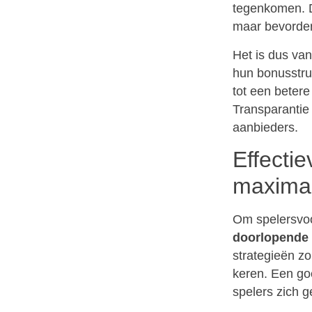
tegenkomen. Di
maar bevorder
Het is dus va
hun bonusstruc
tot een betere
Transparantie 
aanbieders.
Effecti
maximal
Om spelersvoo
doorlopende
strategieën z
keren. Een go
spelers zich g