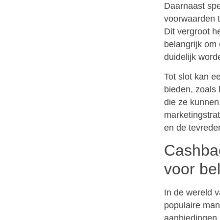
Daarnaast sp
voorwaarden t
Dit vergroot h
belangrijk om
duidelijk wor
Tot slot kan e
bieden, zoals
die ze kunnen
marketingstra
en de tevrede
Cashbac
voor be
In de wereld 
populaire man
aanbiedingen,