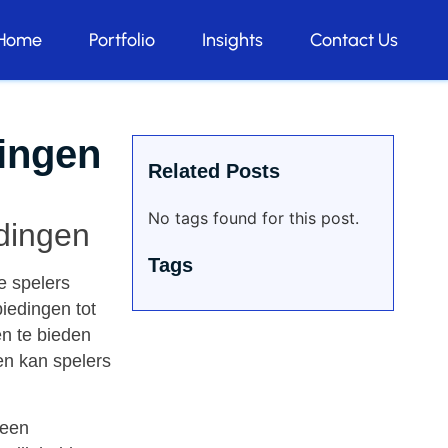
Home
Portfolio
Insights
Contact Us
ingen
Related Posts
No tags found for this post.
edingen
Tags
e spelers
iedingen tot
n te bieden
en kan spelers
 een