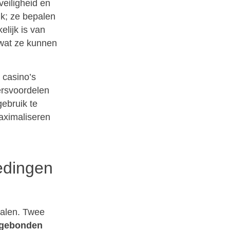
veiligheid en
jk; ze bepalen
lijk is van
 wat ze kunnen
 casino’s
ersvoordelen
ebruik te
aximaliseren
edingen
halen. Twee
sgebonden