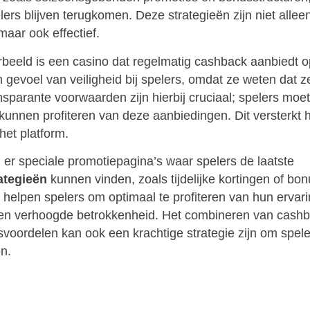
lers blijven terugkomen. Deze strategieën zijn niet allee
maar ook effectief.
beeld is een casino dat regelmatig cashback aanbiedt op
n gevoel van veiligheid bij spelers, omdat ze weten dat ze
nsparante voorwaarden zijn hierbij cruciaal; spelers moe
kunnen profiteren van deze aanbiedingen. Dit versterkt 
het platform.
 er speciale promotiepagina’s waar spelers de laatste
ategieën
kunnen vinden, zoals tijdelijke kortingen of b
 helpen spelers om optimaal te profiteren van hun ervar
en verhoogde betrokkenheid. Het combineren van cash
voordelen kan ook een krachtige strategie zijn om spele
n.