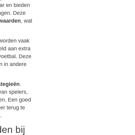
ar en bieden
ngen. Deze
rwaarden
, wat
 worden vaak
eld aan extra
voetbal. Deze
n in andere
ategieën
.
an spelers,
ren. Een goed
er terug te
.
en bij