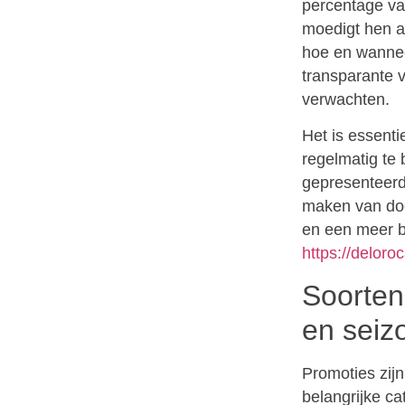
percentage van
moedigt hen a
hoe en wannee
transparante 
verwachten.
Het is essenti
regelmatig te 
gepresenteerd.
maken van doo
en een meer b
https://deloro
Soorten
en seiz
Promoties zijn
belangrijke ca