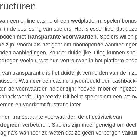
ructuren
 van een online casino of een wedplatform, spelen bonus
ol in de beslissing van spelers. Het is essentieel dat dez
eboden met
transparante voorwaarden
. Spelers willen
oe zijn, vooral als het gaat om doorlopende aanbiedinge
den aanbiedingen. Zonder duidelijke uitleg kunnen spel
edrogen voelen, wat hun vertrouwen in het platform onde
van transparantie is het duidelijk vermelden van de inzet
ussen. Wanneer een casino bijvoorbeeld een cashback
en de voorwaarden helder zijn: hoeveel moet er ingeze
shback wordt uitgekeerd? Dit helpt spelers om een wel
nemen en voorkomt frustratie later.
nen transparante voorwaarden de effectiviteit van
ategieën
verbeteren. Spelers zijn meer geneigd om dee
agina’s wanneer ze weten dat ze geen verborgen valkui