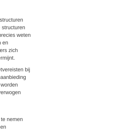
structuren
e structuren
 precies weten
n en
ers zich
rmijnt.
vereisten bij
-aanbieding
t worden
overwogen
l te nemen
len