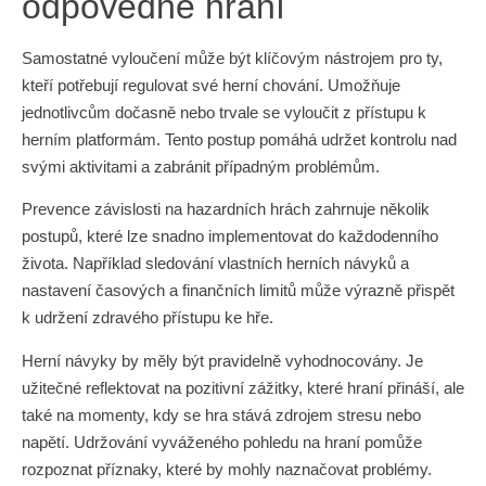
odpovědné hraní
Samostatné vyloučení může být klíčovým nástrojem pro ty,
kteří potřebují regulovat své herní chování. Umožňuje
jednotlivcům dočasně nebo trvale se vyloučit z přístupu k
herním platformám. Tento postup pomáhá udržet kontrolu nad
svými aktivitami a zabránit případným problémům.
Prevence závislosti na hazardních hrách zahrnuje několik
postupů, které lze snadno implementovat do každodenního
života. Například sledování vlastních herních návyků a
nastavení časových a finančních limitů může výrazně přispět
k udržení zdravého přístupu ke hře.
Herní návyky by měly být pravidelně vyhodnocovány. Je
užitečné reflektovat na pozitivní zážitky, které hraní přináší, ale
také na momenty, kdy se hra stává zdrojem stresu nebo
napětí. Udržování vyváženého pohledu na hraní pomůže
rozpoznat příznaky, které by mohly naznačovat problémy.