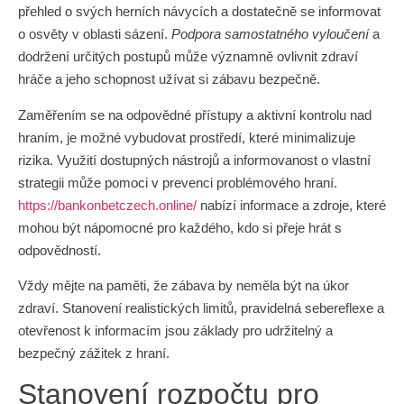
přehled o svých herních návycích a dostatečně se informovat
o osvěty v oblasti sázení.
Podpora samostatného vyloučení
a
dodržení určitých postupů může významně ovlivnit zdraví
hráče a jeho schopnost užívat si zábavu bezpečně.
Zaměřením se na odpovědné přístupy a aktivní kontrolu nad
hraním, je možné vybudovat prostředí, které minimalizuje
rizika. Využití dostupných nástrojů a informovanost o vlastní
strategii může pomoci v prevenci problémového hraní.
https://bankonbetczech.online/
nabízí informace a zdroje, které
mohou být nápomocné pro každého, kdo si přeje hrát s
odpovědností.
Vždy mějte na paměti, že zábava by neměla být na úkor
zdraví. Stanovení realistických limitů, pravidelná sebereflexe a
otevřenost k informacím jsou základy pro udržitelný a
bezpečný zážitek z hraní.
Stanovení rozpočtu pro