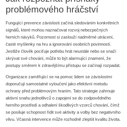
problémového hráčství
Fungující prevence závislosti začíná sledováním konkrétních
signálů, které mohou naznačovat rozvoj nebezpečných
herních návyků. Pozornost si zaslouží nadměrné utrácení,
časté myšlenky na hru a ignorování osobních povinností.
Jestliže člověk pociťuje potřebu hrát neustále nebo se snaží
skrývat své chování, může to být alarmující znamení, že
postupy směrem k zdravějšímu přístupu se začínají rozpadat.
Organizace zaměřující se na pomoc lidem se závislostmi
doporučují samostatné vyloučení jako efektivní metodu
ochrany před problémovým hraním. Tato strategie zahrnuje
aktivní snahu jednotlivců o zapojení se do zodpovědného
herního prostředí a odhalení škodlivých vzorců chování, čímž
se posiluje schopnost řídit své aktivity a volby bez negativního
vlivu. Včasná intervence může rozhodně zlepšit kvalitu života.