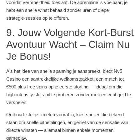
voordat vermoeidheid toeslaat. De adrenaline is voelbaar; je
hebt een snelle winst behaald zonder uren of diepe
strategie‑sessies op te offeren.
9. Jouw Volgende Kort‑Burst
Avontuur Wacht – Claim Nu
Je Bonus!
Als het idee van snelle spanning je aanspreekt, biedt Nv5
Casino een aantrekkelijke welkomstpakket: een match tot
€500 plus free spins op je eerste storting — ideaal om die
high‑intensity slots uit te proberen zonder meteen echt geld te
verspelen.
Onthoud: stel je limieten vooraf in, kies spellen die bekend
staan om snelle uitbetalingen, en geniet van de sensatie van
directe winsten — allemaal binnen enkele momenten
gameplay.