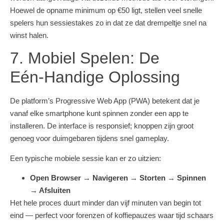
Hoewel de opname minimum op €50 ligt, stellen veel snelle
spelers hun sessiestakes zo in dat ze dat drempeltje snel na
winst halen.
7. Mobiel Spelen: De
Eén‑Handige Oplossing
De platform’s Progressive Web App (PWA) betekent dat je
vanaf elke smartphone kunt spinnen zonder een app te
installeren. De interface is responsief; knoppen zijn groot
genoeg voor duimgebaren tijdens snel gameplay.
Een typische mobiele sessie kan er zo uitzien:
Open Browser → Navigeren → Storten → Spinnen
→ Afsluiten
Het hele proces duurt minder dan vijf minuten van begin tot
eind — perfect voor forenzen of koffiepauzes waar tijd schaars