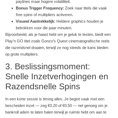
paylines maar hogere volatiliteit.
Bonus Trigger Frequency:
Zoek naar titels die vaak
free spins of multipliers activeren.
Visueel Aantrekkelijk:
Heldere graphics houden je
betrokken voor die paar minuten.
Bijvoorbeeld, als je haast hebt om je geluk te testen, biedt een
Play’n GO titel zoals Gonzo’s Quest cinematografische reels
die razendsnel draaien, terwijl ze nog steeds de kans bieden
op grote multipliers.
3. Beslissingsmoment:
Snelle Inzetverhogingen en
Razendsnelle Spins
In een korte sessie is timing alles. Je begint vaak met een
bescheiden inzet — zeg €0.20 of €0.50 — net genoeg om je
bankroll adem te laten halen terwijl je ruimte hebt om aan te