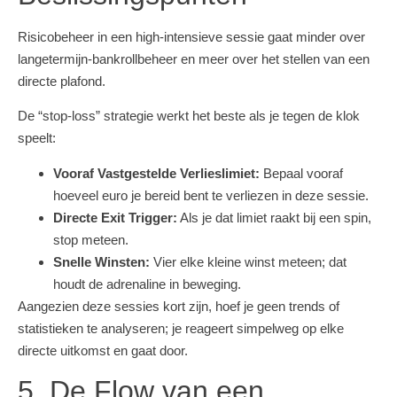
Risicobeheer in een high‑intensieve sessie gaat minder over
langetermijn‑bankrollbeheer en meer over het stellen van een
directe plafond.
De “stop‑loss” strategie werkt het beste als je tegen de klok
speelt:
Vooraf Vastgestelde Verlieslimiet:
Bepaal vooraf
hoeveel euro je bereid bent te verliezen in deze sessie.
Directe Exit Trigger:
Als je dat limiet raakt bij een spin,
stop meteen.
Snelle Winsten:
Vier elke kleine winst meteen; dat
houdt de adrenaline in beweging.
Aangezien deze sessies kort zijn, hoef je geen trends of
statistieken te analyseren; je reageert simpelweg op elke
directe uitkomst en gaat door.
5. De Flow van een