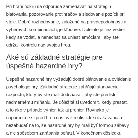
Pri hraní pokru sa odporúča zameriavať na stratégiu
blafovania, pozorovanie protihráčov a sledovanie pozícií pri
stole. Dobré rozhodovanie, založené na pravdepodobnosti a
výherných kombináciách, je kľúčové. Dôležité je tiež vedieť,
kedy sa vzdať, a nenechať sa uniesť emóciami, aby ste
udržali kontrolu nad svojou hrou.
Aké sú základné stratégie pre
úspešné hazardné hry?
Úspešné hazardné hry vyžadujú dobré plánovanie a ovládanie
psychológie hry. Základné stratégie zahŕňajú stanovenie
rozpočtu, ktorý by ste mali dodržiavať, aby ste predišli
nadmernému míňaniu. Je dôležité si uvedomiť, kedy prestať,
a to ako v prípade výhier, tak aj prehier. Rovnako je
nápomocné si pred hrou nastaviť realistické očakávania a
nezabúdať na to, že hazardné hry by mali byť formou zábavy
a nie spôsobom zarábania peňazí. V konečnom dôsledku,