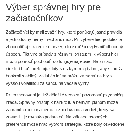
Výber správnej hry pre
začiatočníkov
Začiatočníci by mali zvážiť hry, ktoré ponúkajú jasné pravidlá
a jednoduchý herný mechanizmus. Pri výbere hier je dôležité
zhodnotiť aj strategické prvky, ktoré môžu ovplyvniť dlhodobý
úspech. Fiktívne prípady s rôznymi prístupmi k výberu hier
môžu pomôcť pochopiť, čo funguje najlepšie. Napríklad,
niektorí hráči preferujú sloty s nízkym rozptylom, aby si udržali
bankroll stabilný, zatiaľ čo iní sa môžu zamerať na hry s
vyššou volatilitou za šancu na väčšie výhry.
Pri rozhodovaní je tiež dôležité venovať pozornosť psychológii
hráča. Správny prístup k bankrollu a herným plánom môže
zabrániť emocionálnemu rozhodovaniu a vedieť, kedy sa
zastaviť, je rovnako podstatné. Na základe osobných
preferencií môže hráč vytvoriť stratégie, ktoré boly osvedčené