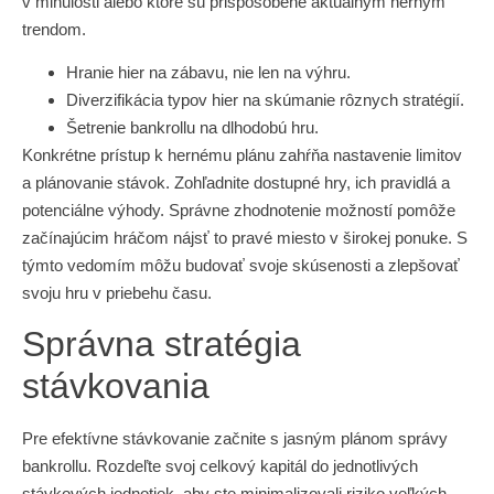
v minulosti alebo ktoré sú prispôsobené aktuálnym herným
trendom.
Hranie hier na zábavu, nie len na výhru.
Diverzifikácia typov hier na skúmanie rôznych stratégií.
Šetrenie bankrollu na dlhodobú hru.
Konkrétne prístup k hernému plánu zahŕňa nastavenie limitov
a plánovanie stávok. Zohľadnite dostupné hry, ich pravidlá a
potenciálne výhody. Správne zhodnotenie možností pomôže
začínajúcim hráčom nájsť to pravé miesto v širokej ponuke. S
týmto vedomím môžu budovať svoje skúsenosti a zlepšovať
svoju hru v priebehu času.
Správna stratégia
stávkovania
Pre efektívne stávkovanie začnite s jasným plánom správy
bankrollu. Rozdeľte svoj celkový kapitál do jednotlivých
stávkových jednotiek, aby ste minimalizovali riziko veľkých