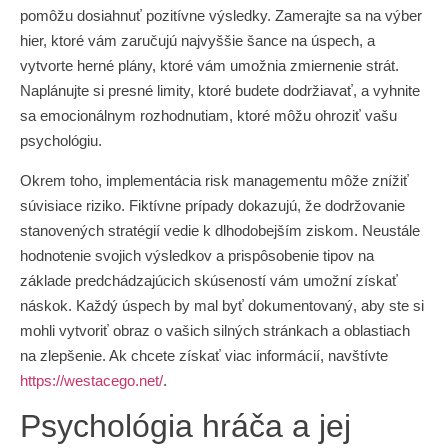
pomôžu dosiahnuť pozitívne výsledky. Zamerajte sa na výber
hier, ktoré vám zaručujú najvyššie šance na úspech, a
vytvorte herné plány, ktoré vám umožnia zmiernenie strát.
Naplánujte si presné limity, ktoré budete dodržiavať, a vyhnite
sa emocionálnym rozhodnutiam, ktoré môžu ohroziť vašu
psychológiu.
Okrem toho, implementácia risk managementu môže znížiť
súvisiace riziko. Fiktívne prípady dokazujú, že dodržovanie
stanovených stratégií vedie k dlhodobejším ziskom. Neustále
hodnotenie svojich výsledkov a prispôsobenie tipov na
základe predchádzajúcich skúseností vám umožní získať
náskok. Každý úspech by mal byť dokumentovaný, aby ste si
mohli vytvoriť obraz o vašich silných stránkach a oblastiach
na zlepšenie. Ak chcete získať viac informácií, navštívte
https://westacego.net/
.
Psychológia hráča a jej