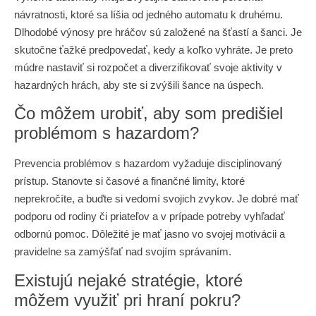
návratnosti, ktoré sa líšia od jedného automatu k druhému.
Dlhodobé výnosy pre hráčov sú založené na šťastí a šanci. Je
skutočne ťažké predpovedať, kedy a koľko vyhráte. Je preto
múdre nastaviť si rozpočet a diverzifikovať svoje aktivity v
hazardných hrách, aby ste si zvýšili šance na úspech.
Čo môžem urobiť, aby som predišiel
problémom s hazardom?
Prevencia problémov s hazardom vyžaduje disciplinovaný
prístup. Stanovte si časové a finančné limity, ktoré
neprekročíte, a buďte si vedomí svojich zvykov. Je dobré mať
podporu od rodiny či priateľov a v prípade potreby vyhľadať
odbornú pomoc. Dôležité je mať jasno vo svojej motivácii a
pravidelne sa zamýšľať nad svojím správaním.
Existujú nejaké stratégie, ktoré
môžem využiť pri hraní pokru?