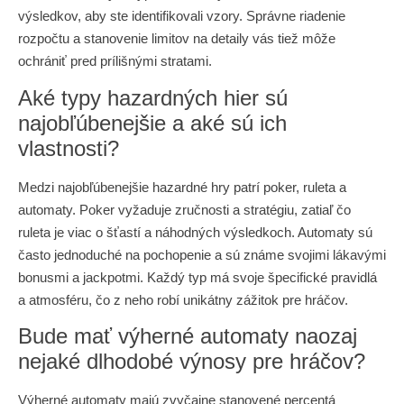
výsledkov, aby ste identifikovali vzory. Správne riadenie
rozpočtu a stanovenie limitov na detaily vás tiež môže
ochrániť pred prílišnými stratami.
Aké typy hazardných hier sú
najobľúbenejšie a aké sú ich
vlastnosti?
Medzi najobľúbenejšie hazardné hry patrí poker, ruleta a
automaty. Poker vyžaduje zručnosti a stratégiu, zatiaľ čo
ruleta je viac o šťastí a náhodných výsledkoch. Automaty sú
často jednoduché na pochopenie a sú známe svojimi lákavými
bonusmi a jackpotmi. Každý typ má svoje špecifické pravidlá
a atmosféru, čo z neho robí unikátny zážitok pre hráčov.
Bude mať výherné automaty naozaj
nejaké dlhodobé výnosy pre hráčov?
Výherné automaty majú zvyčajne stanovené percentá