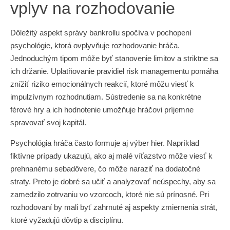
vplyv na rozhodovanie
Dôležitý aspekt správy bankrollu spočíva v pochopení
psychológie, ktorá ovplyvňuje rozhodovanie hráča.
Jednoduchým tipom môže byť stanovenie limitov a striktne sa
ich držanie. Uplatňovanie pravidiel risk managementu pomáha
znížiť riziko emocionálnych reakcií, ktoré môžu viesť k
impulzívnym rozhodnutiam. Sústredenie sa na konkrétne
férové hry a ich hodnotenie umožňuje hráčovi príjemne
spravovať svoj kapitál.
Psychológia hráča často formuje aj výber hier. Napríklad
fiktívne prípady ukazujú, ako aj malé víťazstvo môže viesť k
prehnanému sebadôvere, čo môže naraziť na dodatočné
straty. Preto je dobré sa učiť a analyzovať neúspechy, aby sa
zamedzilo zotrvaniu vo vzorcoch, ktoré nie sú prínosné. Pri
rozhodovaní by mali byť zahrnuté aj aspekty zmiernenia strát,
ktoré vyžadujú dôvtip a disciplínu.