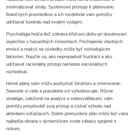
minimalizovať straty. Systémové prístupy k plánovaniu
finančných prostriedkov a ich rozdelenie vám pomôžu
udržiavať kontrolu nad svojimi výdajmi.
Psychológia hráča tiež zohráva kľúčovú úlohu pri dosahovaní
úspechov v hazardných činnostiach. Pochopenie vlastných
emócií a reakcií na výsledky môže byť rozhodujúcim
faktorom. Naučte sa, ako neprepadnúť frustrácii a ako
udržiavať racionálny prístup namiesto iracionálnych
rozhodnutí.
Herné plány vám môžu poskytnúť štruktúru a smerovanie.
Stanovte si ciele a pravidelne ich vyhodnocujte. Rôzne
stratégie, založené na analýze a sebevzdělávaní, vám
pomôžu prispôsobiť svoj prístup a získať výhodu nad
aktivitami súťažiacich. Dobre premyslený plán môže byť vaša
najlepšia obrana v dynamickom svete zábavy spojené s
riskom.