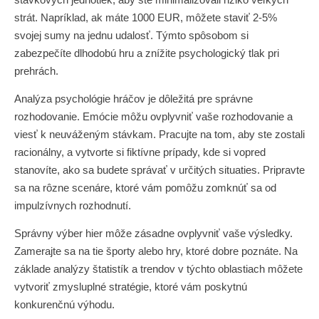
strát. Napríklad, ak máte 1000 EUR, môžete staviť 2-5%
svojej sumy na jednu udalosť. Týmto spôsobom si
zabezpečíte dlhodobú hru a znížite psychologický tlak pri
prehrách.
Analýza psychológie hráčov je dôležitá pre správne
rozhodovanie. Emócie môžu ovplyvniť vaše rozhodovanie a
viesť k neuváženým stávkam. Pracujte na tom, aby ste zostali
racionálny, a vytvorte si fiktívne prípady, kde si vopred
stanovíte, ako sa budete správať v určitých situaties. Pripravte
sa na rôzne scenáre, ktoré vám pomôžu zomknúť sa od
impulzívnych rozhodnutí.
Správny výber hier môže zásadne ovplyvniť vaše výsledky.
Zamerajte sa na tie športy alebo hry, ktoré dobre poznáte. Na
základe analýzy štatistík a trendov v týchto oblastiach môžete
vytvoriť zmysluplné stratégie, ktoré vám poskytnú
konkurenčnú výhodu.