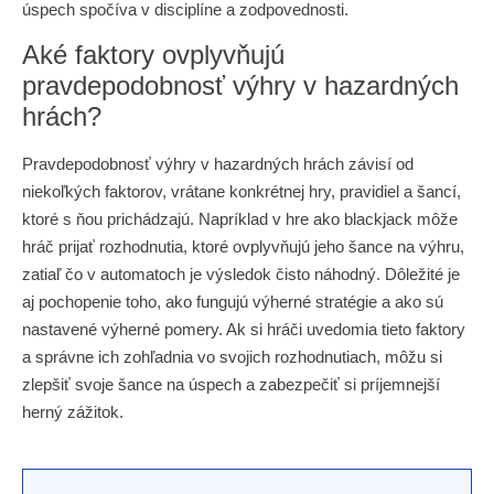
úspech spočíva v disciplíne a zodpovednosti.
Aké faktory ovplyvňujú
pravdepodobnosť výhry v hazardných
hrách?
Pravdepodobnosť výhry v hazardných hrách závisí od
niekoľkých faktorov, vrátane konkrétnej hry, pravidiel a šancí,
ktoré s ňou prichádzajú. Napríklad v hre ako blackjack môže
hráč prijať rozhodnutia, ktoré ovplyvňujú jeho šance na výhru,
zatiaľ čo v automatoch je výsledok čisto náhodný. Dôležité je
aj pochopenie toho, ako fungujú výherné stratégie a ako sú
nastavené výherné pomery. Ak si hráči uvedomia tieto faktory
a správne ich zohľadnia vo svojich rozhodnutiach, môžu si
zlepšiť svoje šance na úspech a zabezpečiť si príjemnejší
herný zážitok.