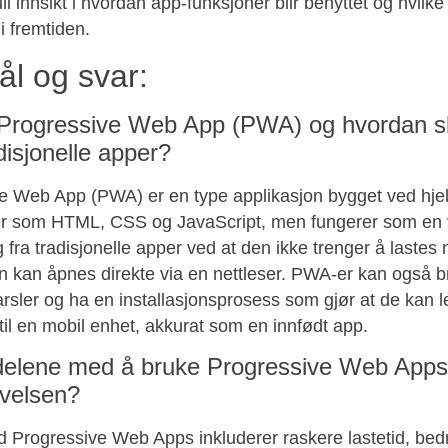
ull innsikt i hvordan app-funksjoner blir benyttet og hvil
i fremtiden.
l og svar:
Progressive Web App (PWA) og hvordan sk
disjonelle apper?
e Web App (PWA) er en type applikasjon bygget ved hje
r som HTML, CSS og JavaScript, men fungerer som en v
g fra tradisjonelle apper ved at den ikke trenger å lastes 
 kan åpnes direkte via en nettleser. PWA-er kan også br
rsler og ha en installasjonsprosess som gjør at de kan 
til en mobil enhet, akkurat som en innfødt app.
delene med å bruke Progressive Web Apps
velsen?
 Progressive Web Apps inkluderer raskere lastetid, bedr