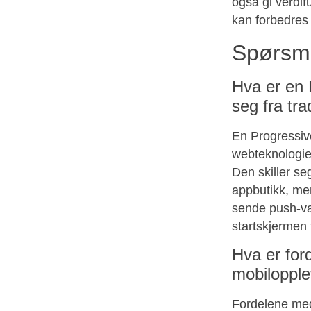
også gi verdif
kan forbedres 
Spørsmå
Hva er en 
seg fra tra
En Progressiv
webteknologie
Den skiller se
appbutikk, men
sende push-va
startskjermen 
Hva er for
mobilopple
Fordelene med