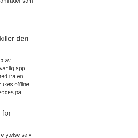
ke områder som
iller den
lp av
anlig app.
ned fra en
ukes offline,
legges på
 for
e ytelse selv