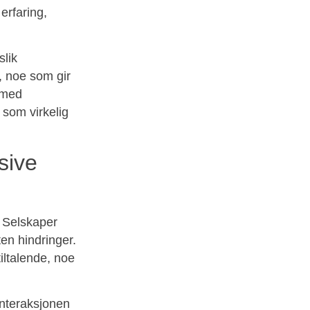
erfaring,
slik
r, noe som gir
 med
 som virkelig
sive
. Selskaper
ten hindringer.
tiltalende, noe
interaksjonen