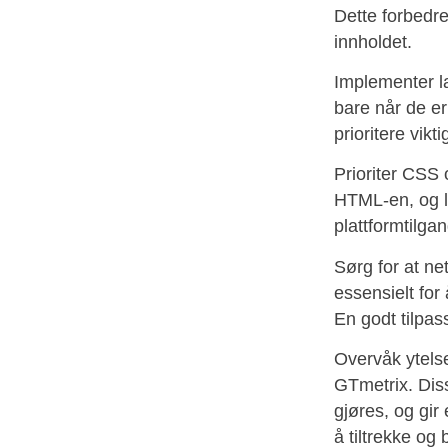
Dette forbedre
innholdet.
Implementer la
bare når de er
prioritere vik
Prioriter CSS 
HTML-en, og la
plattformtilga
Sørg for at ne
essensielt for 
En godt tilpas
Overvåk ytels
GTmetrix. Diss
gjøres, og gir
å tiltrekke og