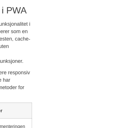
t i PWA
nksjonalitet i
gerer som en
esten, cache-
 uten
funksjoner.
sere responsiv
e har
metoder for
r
ementeringen