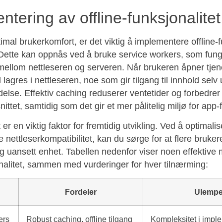
tering av offline-funksjonalite
imal brukerkomfort, er det viktig å implementere offline-fu
. Dette kan oppnås ved å bruke service workers, som fun
llom nettleseren og serveren. Når brukeren åpner tjen
lagres i nettleseren, noe som gir tilgang til innhold selv
ndelse. Effektiv caching reduserer ventetider og forbedrer
ittet, samtidig som det gir et mer pålitelig miljø for app-
 er en viktig faktor for fremtidig utvikling. Ved å optimali
e nettleserkompatibilitet, kan du sørge for at flere bruker
ng uansett enhet. Tabellen nedenfor viser noen effektive 
onalitet, sammen med vurderinger for hver tilnærming:
Fordeler
Ulempe
ers
Robust caching, offline tilgang
Kompleksitet i impl