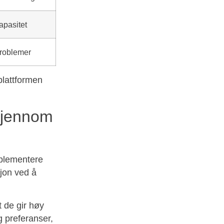
apasitet
problemer
plattformen
gjennom
mplementere
sjon ved å
t de gir høy
 preferanser,