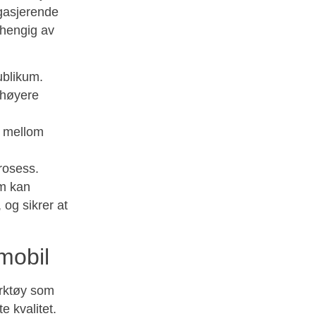
gasjerende
vhengig av
ublikum.
 høyere
o mellom
rosess.
om kan
 og sikrer at
mobil
erktøy som
 kvalitet.