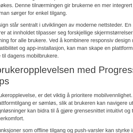
økes. Denne tilnærmingen gir brukerne en mer integrert 
an sørger for enkel tilgang.
gn står sentralt i utviklingen av moderne nettsteder. En 
rer at innholdet tilpasser seg forskjellige skjermstørrelse
ning for alle brukere. Ved å kombinere responsiv design
tibilitet og app-installasjon, kan man skape en plattform
 til dagens mobilbrukere.
brukeropplevelsen med Progres
ps
ukeropplevelse, er det viktig å prioritere mobilvennlighet
lattformtilgang er sømløs, slik at brukeren kan navigere u
nløsninger kan bidra til å gjøre grensesnittet intuitivt og 
erkomfort.
nksjoner som offline tilgang og push-varsler kan styrke 