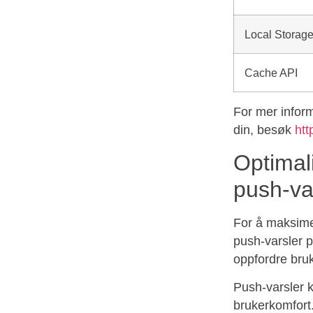
Local Storag
Cache API
For mer infor
din, besøk
htt
Optimal
push-va
For å maksime
push-varsler p
oppfordre bruk
Push-varsler ka
brukerkomfort