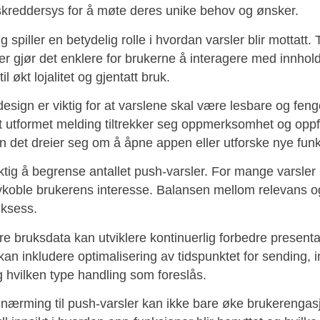
skreddersys for å møte deres unike behov og ønsker.
g spiller en betydelig rolle i hvordan varsler blir mottatt. 
er gjør det enklere for brukerne å interagere med innhol
il økt lojalitet og gjentatt bruk.
design er viktig for at varslene skal være lesbare og fen
 utformet melding tiltrekker seg oppmerksomhet og oppfo
n det dreier seg om å åpne appen eller utforske nye funk
ktig å begrense antallet push-varsler. For mange varsler k
avkoble brukerens interesse. Balansen mellom relevans o
uksess.
e bruksdata kan utviklere kontinuerlig forbedre present
 kan inkludere optimalisering av tidspunktet for sending, i
 hvilken type handling som foreslås.
ilnærming til push-varsler kan ikke bare øke brukerenga