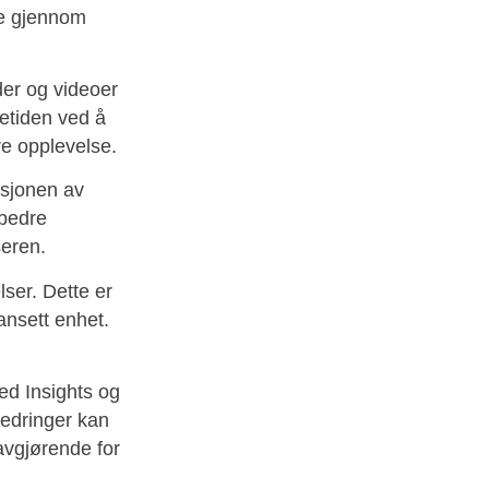
re gjennom
der og videoer
tetiden ved å
re opplevelse.
ksjonen av
rbedre
seren.
lser. Dette er
uansett enhet.
ed Insights og
bedringer kan
 avgjørende for