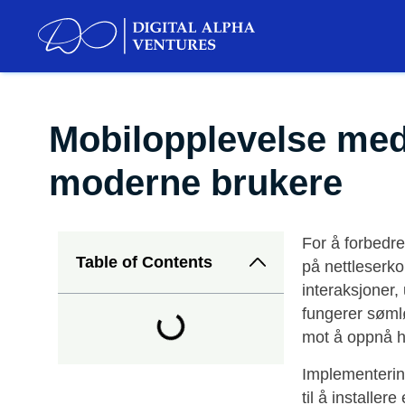
Mobilopplevelse med
moderne brukere
For å forbedr
Table of Contents
på nettleserko
interaksjoner,
fungerer sømlø
mot å oppnå hø
Implementering
til å installe