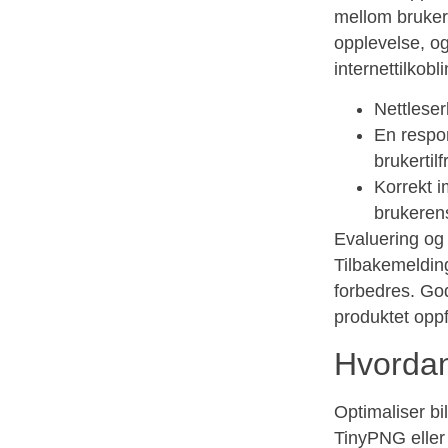
mellom bruker
opplevelse, og
internettilkobl
Nettleser
En respon
brukertil
Korrekt 
brukerens
Evaluering og 
Tilbakemelding
forbedres. God
produktet oppf
Hvordan
Optimaliser bi
TinyPNG eller 