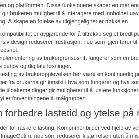
en og plattformen. Disse funksjonene skaper en mer en
 gir brukeren mulighet til å interagere med innholdet ua
ing. Å skape en følelse av tilgjengelighet er nøkkelen.
kompatibilitet er avgjørende for å tiltrekke seg et bredt p
siv design reduserer frustrasjon, noe som igjen fører til
fredshet.
implementering av brukergrensesnitt fungerer som en br
 behov og digitale løsninger.
testing av brukeropplevelsen bør være en kontinuerlig p
er fra brukerne gir innsikt i hva som fungerer og hva s
e tilbakemeldinger gir muligheter til å justere funksjoner,
yller forventningene til målgruppen.
 forbedre lastetid og ytelse på 
lder for raskere lasting. Komprimer bilder ved hjelp av v
ImageOptim, noe som reduserer filstørrelsen uten å miste