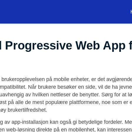
 Progressive Web App 
e brukeropplevelsen på mobile enheter, er det avgjørend
mpatibilitet. Når brukere besøker en side, vil de ha jevn
 uavhengig av hvilken nettleser de benytter. Sørg for at l
st på alle de mest populære plattformene, noe som er et 
y brukertilfredshet.
 av app-installasjon kan også gi betydelige fordeler. M
re en web-løsning direkte på en mobilenhet, kan interessen