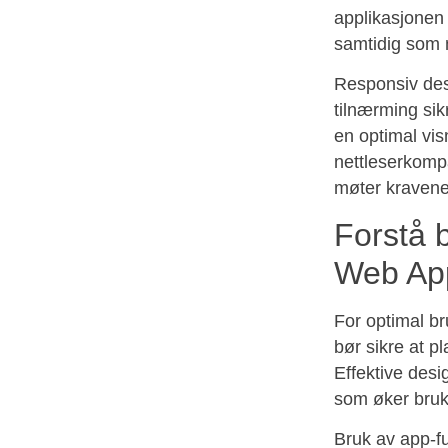
applikasjonen 
samtidig som m
Responsiv desi
tilnærming sik
en optimal vis
nettleserkompa
møter kravene
Forstå 
Web Ap
For optimal br
bør sikre at p
Effektive desig
som øker bruk
Bruk av app-fu