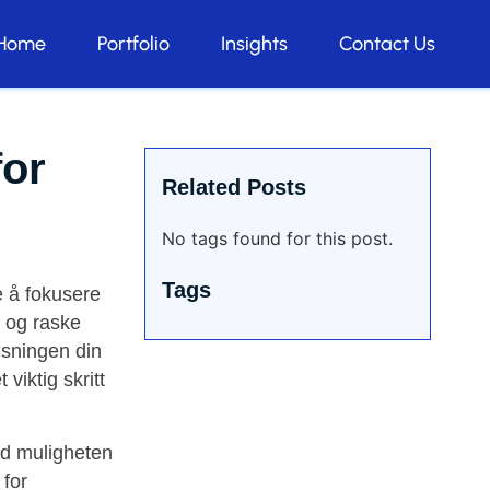
Home
Portfolio
Insights
Contact Us
for
Related Posts
No tags found for this post.
Tags
e å fokusere
e og raske
øsningen din
viktig skritt
ed muligheten
 for