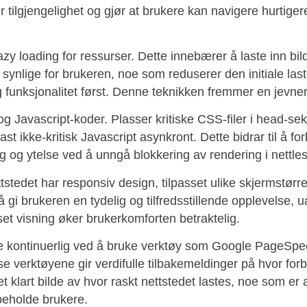
r tilgjengelighet og gjør at brukere kan navigere hurtige
zy loading for ressurser. Dette innebærer å laste inn bil
 synlige for brukeren, noe som reduserer den initiale las
tig funksjonalitet først. Denne teknikken fremmer en jevne
og Javascript-koder. Plasser kritiske CSS-filer i head-se
st ikke-kritisk Javascript asynkront. Dette bidrar til å fo
ng og ytelse ved å unngå blokkering av rendering i nettle
ttstedet har responsiv design, tilpasset ulike skjermstørre
å gi brukeren en tydelig og tilfredsstillende opplevelse, 
set visning øker brukerkomforten betraktelig.
e kontinuerlig ved å bruke verktøy som Google PageSpe
e verktøyene gir verdifulle tilbakemeldinger på hvor for
 et klart bilde av hvor raskt nettstedet lastes, noe som er
 beholde brukere.