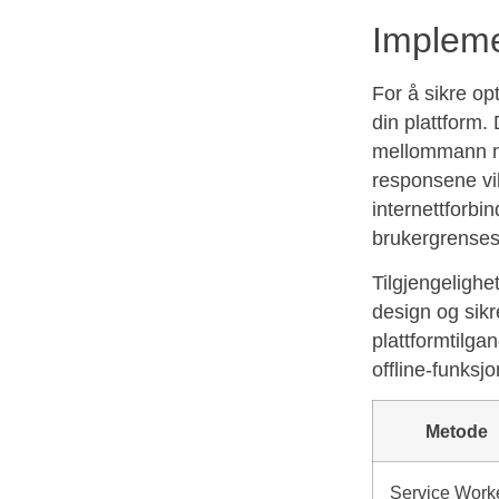
Implemen
For å sikre opt
din plattform
mellommann me
responsene vil 
internettforbi
brukergrensesn
Tilgjengelighet
design og sikr
plattformtilga
offline-funksj
Metode
Service Work