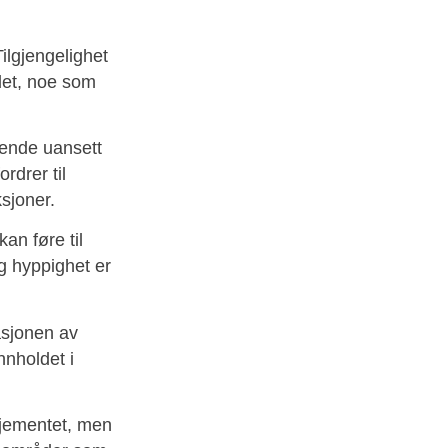
Tilgjengelighet
det, noe som
gende uansett
rdrer til
sjoner.
an føre til
g hyppighet er
asjonen av
nnholdet i
sjementet, men