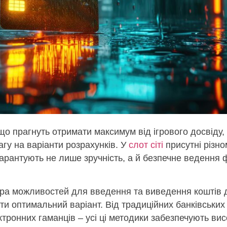
що прагнуть отримати максимум від ігрового досвіду,
гу на варіанти розрахунків. У
слот сіті
присутні різно
гарантують не лише зручність, а й безпечне ведення 
ра можливостей для введення та виведення коштів 
ти оптимальний варіант. Від традиційних банківських
тронних гаманців – усі ці методики забезпечують вис