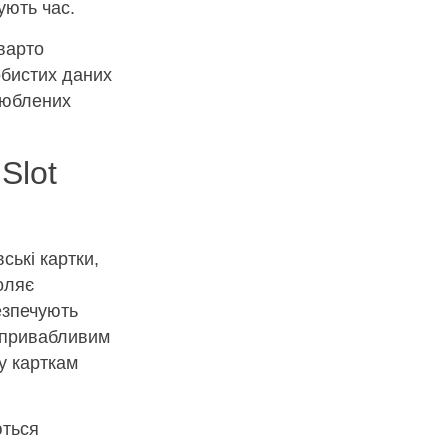
ують час.
 варто
обистих даних
люблених
Slot
ські картки,
оляє
езпечують
о привабливим
у карткам
ються