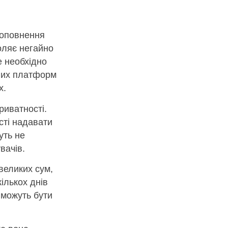
поповнення
оляє негайно
е необхідно
ьних платформ
х.
иватності.
сті надавати
уть не
вачів.
 великих сум,
ількох днів
 можуть бути