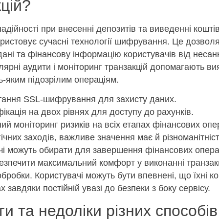
цій?
надійності при внесенні депозитів та виведенні кошті
ористовує сучасні технології шифрування. Це дозволя
дані та фінансову інформацію користувачів від несан
лярні аудити і моніторинг транзакцій допомагають ви
ь-яким підозрілим операціям.
тання SSL-шифрування для захисту даних.
ікація на двох рівнях для доступу до рахунків.
ий моніторинг ризиків на всіх етапах фінансових опе
ічних заходів, важливе значення має й різноманітніст
ачі можуть обирати для завершення фінансових опера
езпечити максимальний комфорт у виконанні транзакц
обробки. Користувачі можуть бути впевнені, що їхні к
х завдяки постійній увазі до безпеки з боку сервісу.
и та недоліки різних способів