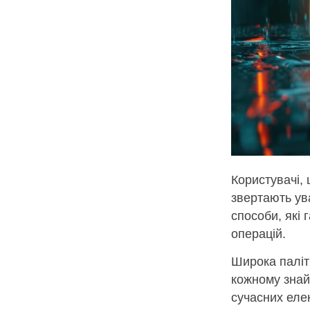
Користувачі, 
звертають ува
способи, які 
операцій.
Широка паліт
кожному знай
сучасних елек