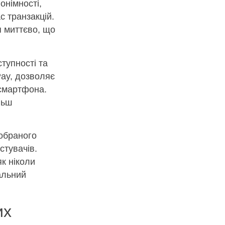
онімності,
с транзакцій.
я миттєво, що
тупності та
Pay, дозволяє
 смартфона.
льш
 обраного
стувачів.
як ніколи
альний
их