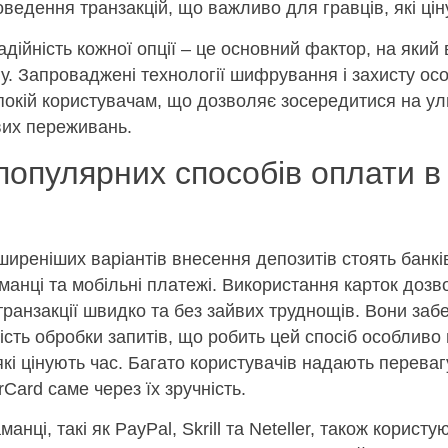
ведення транзакцій, що важливо для гравців, які цін
дійність кожної опції – це основний фактор, на який
гу. Запроваджені технології шифрування і захисту ос
покій користувачам, що дозволяє зосередитися на у
йвих переживань.
популярних способів оплати в 
иреніших варіантів внесення депозитів стоять банків
манці та мобільні платежі. Використання карток дозв
транзакції швидко та без зайвих труднощів. Вони заб
ість обробки запитів, що робить цей спосіб особлив
які цінують час. Багато користувачів надають переваг
rCard саме через їх зручність.
анці, такі як PayPal, Skrill та Neteller, також користу