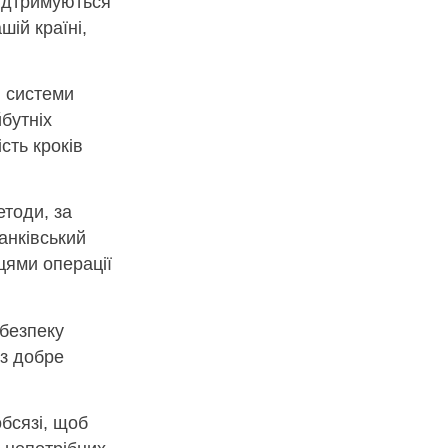
підтримуються
шій країні,
і системи
бутніх
сть кроків
етоди, за
анківський
цями операції
 безпеку
 з добре
бсязі, щоб