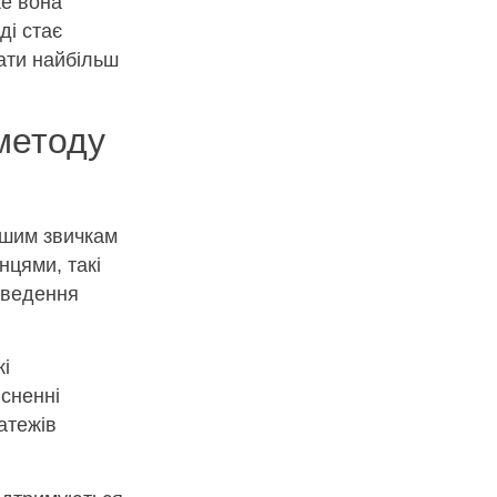
же вона
ді стає
ати найбільш
методу
ашим звичкам
нцями, такі
виведення
кі
йсненні
атежів