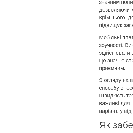
значним попи
дозволяючи к
Крім цього, 
підвищує заг
Мобільні пла
зручності. В
здійснювати ф
Це значно сп
приємним.
З огляду на 
способу внес
Швидкість тра
важливі для 
варіант, у ві
Як забе