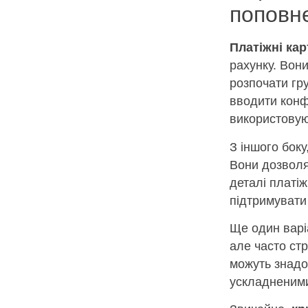
поповн
Платіжні кар
рахунку. Вон
розпочати гру
вводити конф
використовую
З іншого боку
Вони дозволя
деталі платі
підтримувати 
Ще один варі
але часто ст
можуть знадо
ускладненими