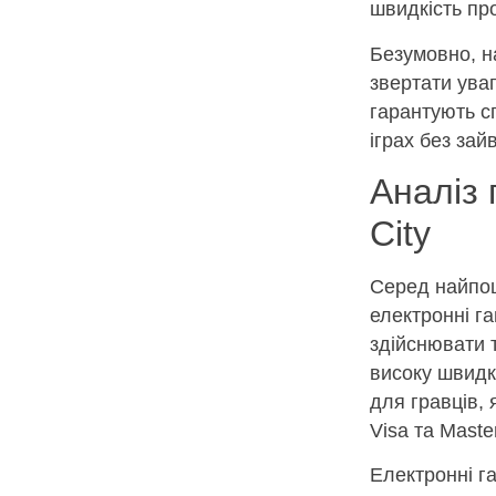
швидкість про
Безумовно, на
звертати ува
гарантують с
іграх без за
Аналіз 
City
Серед найпош
електронні га
здійснювати 
високу швидк
для гравців, 
Visa та Maste
Електронні гам