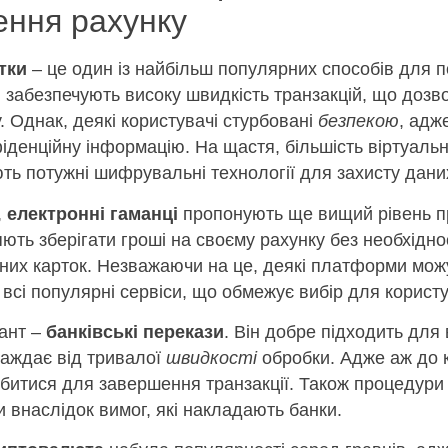
ення рахунку
тки
– це один із найбільш популярних способів для 
и забезпечують високу швидкість транзакцій, що дозв
. Однак, деякі користувачі стурбовані
безпекою
, адж
іденційну інформацію. На щастя, більшість віртуал
ть потужні шифрувальні технології для захисту дани
,
електронні гаманці
пропонують ще вищий рівень пр
ють зберігати гроші на своєму рахунку без необхідно
жних карток. Незважаючи на це, деякі платформи мож
всі популярні сервіси, що обмежує вибір для користу
ант –
банківські перекази
. Він добре підходить для
раждає від тривалої
швидкості
обробки. Адже аж до к
битися для завершення транзакції. Також процедури
 внаслідок вимог, які накладають банки.