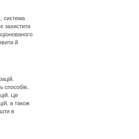
в, система
є захистити
кціонованого
явити й
рацій.
ь способів,
цій. Це
ій, а також
ошти в