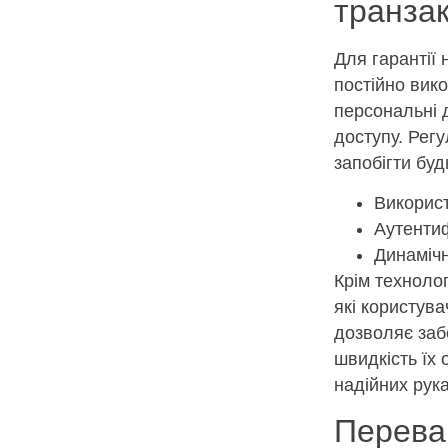
транзак
Для гарантії 
постійно вик
персональні 
доступу. Регу
запобігти буд
Викорис
Аутентиф
Динамічн
Крім технолог
які користув
дозволяє заб
швидкість їх 
надійних рука
Переваг