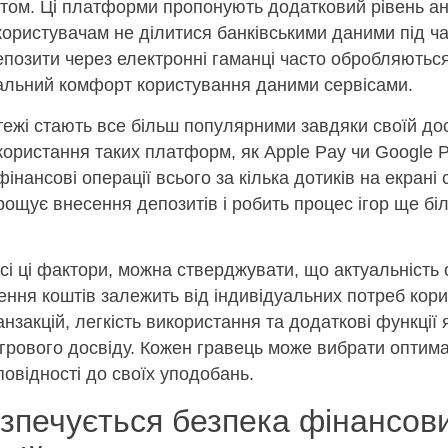
том. Ці платформи пропонують додатковий рівень ан
ористувачам не ділитися банківськими даними під ча
депозити через електронні гаманці часто обробляютьс
альний комфорт користування даними сервісами.
тежі стають все більш популярними завдяки своїй дос
икористання таких платформ, як Apple Pay чи Google 
інансові операції всього за кілька дотиків на екрані
рощує внесення депозитів і робить процес ігор ще бі
всі ці фактори, можна стверджувати, що актуальність
ення коштів залежить від індивідуальних потреб кори
нзакцій, легкість використання та додаткові функції 
ігрового досвіду. Кожен гравець може вибрати оптим
дповідності до своїх уподобань.
зпечується безпека фінансов