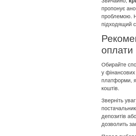
Звичайно,
кр
пропонує анон
проблемою. Н
підходящий с
Рекоме
оплати
Обирайте спо
у фінансових
платформи, я
коштів.
Зверніть увагу
постачальник
депозитів або
дозволить за