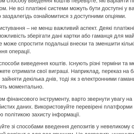
м способу введення коштів перевірте, які варіанти 
м. Не всі платіжні системи можуть бути доступні у ва
 заздалегідь ознайомитися з доступними опціями.
ристування – не менш важливий аспект. Деякі платіжн
ожливість зберігати дані картки або гаманця для май
е може спростити подальші внески та зменшити кількі
ня операції.
пособи виведення коштів. Існують різні терміни та м
жете отримати свої виграші. Наприклад, переказ на б
зайняти декілька днів, тоді як з електронними гаман
ять моментально.
м фінансового інструменту, варто звернути увагу на
бистих даних. Використовуйте перевірені платформи
 політикою захисту інформації.
йте зі способами введення депозитів у невеликому о