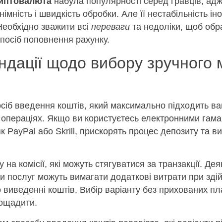
иптовалюта
набула популярності серед гравців, ад
імність і швидкість обробки. Але її нестабільність іно
еобхідно зважити всі
переваги
та недоліки, щоб обр
посіб поповнення рахунку.
ндації щодо вибору зручного 
сіб введення коштів, який максимально підходить в
 операціях. Якщо ви користуєтесь електронними гама
к PayPal або Skrill, прискорять процес депозиту та 
 на комісії, які можуть стягуватися за транзакції. Дея
и послуг можуть вимагати додаткові витрати при зді
 виведенні коштів. Вибір варіанту без прихованих пл
ощадити.