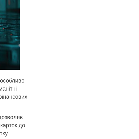
 особливо
манітні
фінансових
дозволяє
 карток до
оку