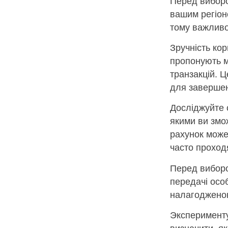
Перед виборо
вашим регіоно
тому важливо
Зручність ко
пропонують м
транзакцій. Ц
для завершен
Досліджуйте с
якими ви змо
рахунок може 
часто проход
Перед виборо
передачі осо
налагодженою
Эксперименту