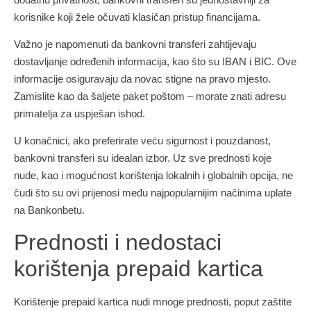
korisnike koji žele očuvati klasičan pristup financijama.
Važno je napomenuti da bankovni transferi zahtijevaju
dostavljanje određenih informacija, kao što su IBAN i BIC. Ove
informacije osiguravaju da novac stigne na pravo mjesto.
Zamislite kao da šaljete paket poštom – morate znati adresu
primatelja za uspješan ishod.
U konačnici, ako preferirate veću sigurnost i pouzdanost,
bankovni transferi su idealan izbor. Uz sve prednosti koje
nude, kao i mogućnost korištenja lokalnih i globalnih opcija, ne
čudi što su ovi prijenosi među najpopularnijim načinima uplate
na Bankonbetu.
Prednosti i nedostaci
korištenja prepaid kartica
Korištenje prepaid kartica nudi mnoge prednosti, poput zaštite