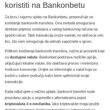
koristiti na Bankonbetu
Za brzu i sigurnu uplatu na Bankonbetu, preporučuje se
korištenje bankovnih transfera. Ova metoda omogućava
direktan prijenos sredstava s vašeg bankovnog računa na
igrački račun. Tijek transakcija može varirati, no obično je vrlo
brz, što vam omogućuje da odmah započnete s igrom.
Prilikom korištenja bankovnih transfera, važno je provjeriti koje
su
dostupne valute
. Bankonbet podržava različite opcije,
uključujući lokalne valute, što olakšava proces i minimizira
troškove konverzije. Uvijek se informirajte o valuti koja se
koristi u vašem području kako biste optimizirali svoje
transakcije.
Kada odlučujete o načinu uplate, bankovni transferi nude
pouzdanu opciju u usporedbi s alternativama poput
kriptovaluta
ili
e-novčanika
. Iako kriptovalute mogu pružiti
dodatnu privatnost, bankovni transferi su jednostavniji za