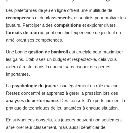
Les plateformes de jeu en ligne offrent une multitude de
récompenses
et de
classements
, essentiels pour motiver les
joueurs. Participer à des
compétitions
et explorer divers
formats de tournoi
peut enrichir l’expérience de jeu tout en
améliorant ses compétences.
Une bonne
gestion de bankroll
est cruciale pour maximiser
les gains. Établissez un budget et respectez-le, cela vous
aidera à rester dans la course sans risquer des pertes
importantes.
La
psychologie du joueur
joue également un rôle majeur.
Restez concentré et apprenez à gérer la pression lors des
analyses de performance
. Des conseils d’experts incluent la
pratique de techniques de jeu adaptées à chaque situation.
En suivant ces conseils, les joueurs peuvent non seulement
améliorer leur classement, mais aussi bénéficier de