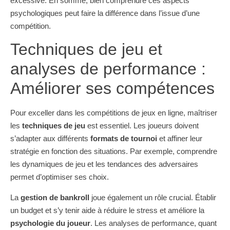
excessive. En somme, bien comprendre ces aspects
psychologiques peut faire la différence dans l’issue d’une
compétition.
Techniques de jeu et
analyses de performance :
Améliorer ses compétences
Pour exceller dans les compétitions de jeux en ligne, maîtriser
les
techniques de jeu
est essentiel. Les joueurs doivent
s’adapter aux différents
formats de tournoi
et affiner leur
stratégie en fonction des situations. Par exemple, comprendre
les dynamiques de jeu et les tendances des adversaires
permet d’optimiser ses choix.
La
gestion de bankroll
joue également un rôle crucial. Établir
un budget et s’y tenir aide à réduire le stress et améliore la
psychologie du joueur
. Les analyses de performance, quant