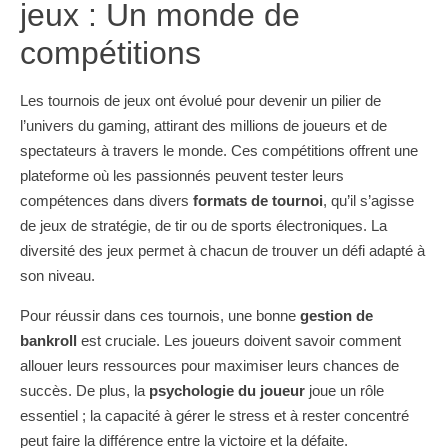
jeux : Un monde de
compétitions
Les tournois de jeux ont évolué pour devenir un pilier de
l’univers du gaming, attirant des millions de joueurs et de
spectateurs à travers le monde. Ces compétitions offrent une
plateforme où les passionnés peuvent tester leurs
compétences dans divers
formats de tournoi
, qu’il s’agisse
de jeux de stratégie, de tir ou de sports électroniques. La
diversité des jeux permet à chacun de trouver un défi adapté à
son niveau.
Pour réussir dans ces tournois, une bonne
gestion de
bankroll
est cruciale. Les joueurs doivent savoir comment
allouer leurs ressources pour maximiser leurs chances de
succès. De plus, la
psychologie du joueur
joue un rôle
essentiel ; la capacité à gérer le stress et à rester concentré
peut faire la différence entre la victoire et la défaite.