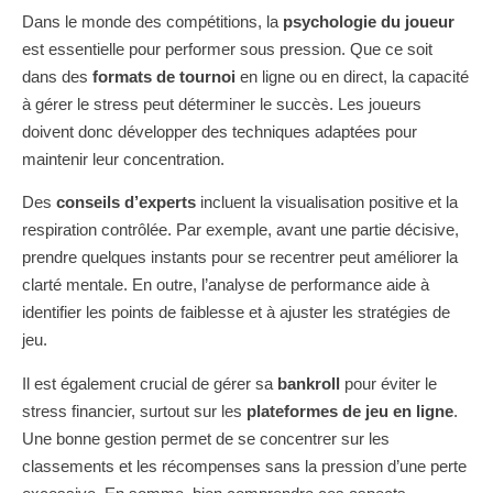
Dans le monde des compétitions, la
psychologie du joueur
est essentielle pour performer sous pression. Que ce soit
dans des
formats de tournoi
en ligne ou en direct, la capacité
à gérer le stress peut déterminer le succès. Les joueurs
doivent donc développer des techniques adaptées pour
maintenir leur concentration.
Des
conseils d’experts
incluent la visualisation positive et la
respiration contrôlée. Par exemple, avant une partie décisive,
prendre quelques instants pour se recentrer peut améliorer la
clarté mentale. En outre, l’analyse de performance aide à
identifier les points de faiblesse et à ajuster les stratégies de
jeu.
Il est également crucial de gérer sa
bankroll
pour éviter le
stress financier, surtout sur les
plateformes de jeu en ligne
.
Une bonne gestion permet de se concentrer sur les
classements et les récompenses sans la pression d’une perte