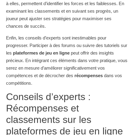
à elles, permettent d’identifier les forces et les faiblesses. En
examinant les classements et en suivant ses progrès, un
joueur peut ajuster ses stratégies pour maximiser ses
chances de succès.
Enfin, les conseils d’experts sont inestimables pour
progresser. Participer à des forums ou suivre des tutoriels sur
les
plateformes de jeu en ligne
peut offrir des insights
précieux. En intégrant ces éléments dans votre pratique, vous
serez en mesure d’améliorer significativement vos
compétences et de décrocher des
récompenses
dans vos
compétitions.
Conseils d’experts :
Récompenses et
classements sur les
plateformes de jeu en ligne