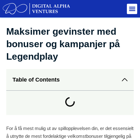
Maksimer gevinster med
bonuser og kampanjer på
Legendplay
Table of Contents
For å få mest mulig ut av spillopplevelsen din, er det essensielt
å utnytte de mest fordelaktige velkomstbonuser tilgjengelig på