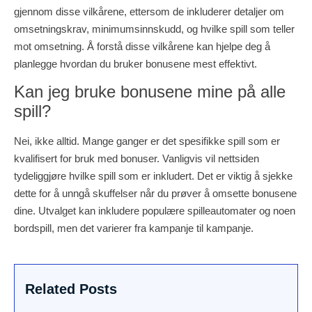
gjennom disse vilkårene, ettersom de inkluderer detaljer om
omsetningskrav, minimumsinnskudd, og hvilke spill som teller
mot omsetning. Å forstå disse vilkårene kan hjelpe deg å
planlegge hvordan du bruker bonusene mest effektivt.
Kan jeg bruke bonusene mine på alle
spill?
Nei, ikke alltid. Mange ganger er det spesifikke spill som er
kvalifisert for bruk med bonuser. Vanligvis vil nettsiden
tydeliggjøre hvilke spill som er inkludert. Det er viktig å sjekke
dette for å unngå skuffelser når du prøver å omsette bonusene
dine. Utvalget kan inkludere populære spilleautomater og noen
bordspill, men det varierer fra kampanje til kampanje.
Related Posts