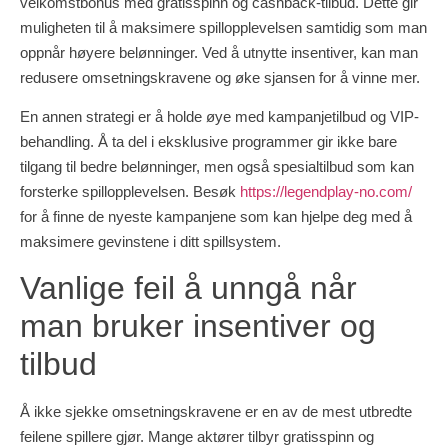
velkomstbonus med gratisspinn og cashback-tilbud. Dette gir
muligheten til å maksimere spillopplevelsen samtidig som man
oppnår høyere belønninger. Ved å utnytte insentiver, kan man
redusere omsetningskravene og øke sjansen for å vinne mer.
En annen strategi er å holde øye med kampanjetilbud og VIP-
behandling. Å ta del i eksklusive programmer gir ikke bare
tilgang til bedre belønninger, men også spesialtilbud som kan
forsterke spillopplevelsen. Besøk
https://legendplay-no.com/
for å finne de nyeste kampanjene som kan hjelpe deg med å
maksimere gevinstene i ditt spillsystem.
Vanlige feil å unngå når
man bruker insentiver og
tilbud
Å ikke sjekke omsetningskravene er en av de mest utbredte
feilene spillere gjør. Mange aktører tilbyr gratisspinn og