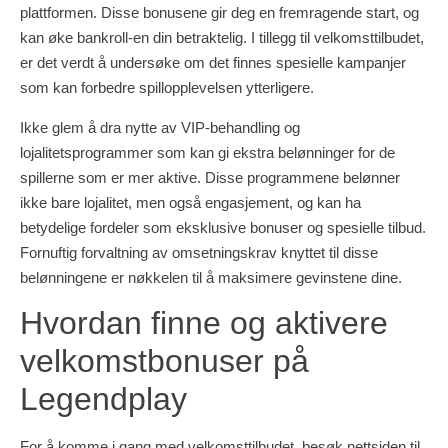
plattformen. Disse bonusene gir deg en fremragende start, og
kan øke bankroll-en din betraktelig. I tillegg til velkomsttilbudet,
er det verdt å undersøke om det finnes spesielle kampanjer
som kan forbedre spillopplevelsen ytterligere.
Ikke glem å dra nytte av VIP-behandling og
lojalitetsprogrammer som kan gi ekstra belønninger for de
spillerne som er mer aktive. Disse programmene belønner
ikke bare lojalitet, men også engasjement, og kan ha
betydelige fordeler som eksklusive bonuser og spesielle tilbud.
Fornuftig forvaltning av omsetningskrav knyttet til disse
belønningene er nøkkelen til å maksimere gevinstene dine.
Hvordan finne og aktivere
velkomstbonuser på
Legendplay
For å komme i gang med velkomsttilbudet, besøk nettsiden til