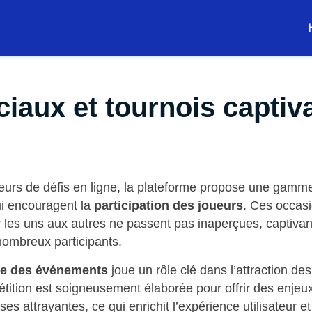
iaux et tournois captiv
urs de défis en ligne, la plateforme propose une gamme 
ui encouragent la
participation des joueurs
. Ces occas
les uns aux autres ne passent pas inaperçues, captivant
 nombreux participants.
e des événements
joue un rôle clé dans l’attraction des
ition est soigneusement élaborée pour offrir des enjeux
s attrayantes, ce qui enrichit l’expérience utilisateur et