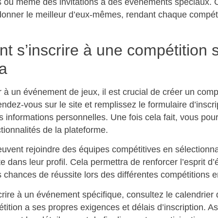
fs ou même des invitations à des événements spéciaux. 
 donner le meilleur d’eux-mêmes, rendant chaque compéti
 s’inscrire à une compétition 
a
r à un événement de jeux, il est crucial de créer un comp
ndez-vous sur le site et remplissez le formulaire d’inscri
s informations personnelles. Une fois cela fait, vous pou
ctionnalités de la plateforme.
uvent rejoindre des équipes compétitives en sélectionnan
 dans leur profil. Cela permettra de renforcer l’esprit d’
s chances de réussite lors des différentes compétitions e
rire à un événement spécifique, consultez le calendrier d
tion a ses propres exigences et délais d’inscription. A