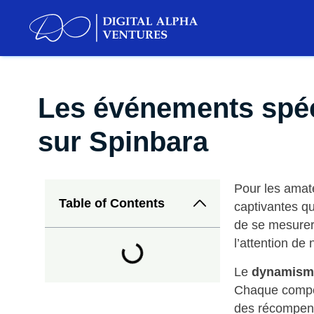
Les événements spéc
sur Spinbara
Pour les amate
Table of Contents
captivantes q
de se mesurer 
l’attention de
Le
dynamism
Chaque compét
des récompense