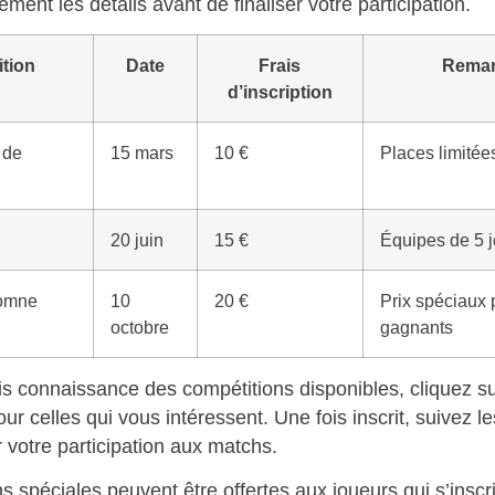
vement les détails avant de finaliser votre participation.
tion
Date
Frais
Rema
d’inscription
 de
15 mars
10 €
Places limitée
20 juin
15 €
Équipes de 5 
tomne
10
20 €
Prix spéciaux 
octobre
gagnants
is connaissance des compétitions disponibles, cliquez su
our celles qui vous intéressent. Une fois inscrit, suivez le
 votre participation aux matchs.
 spéciales peuvent être offertes aux joueurs qui s’inscr