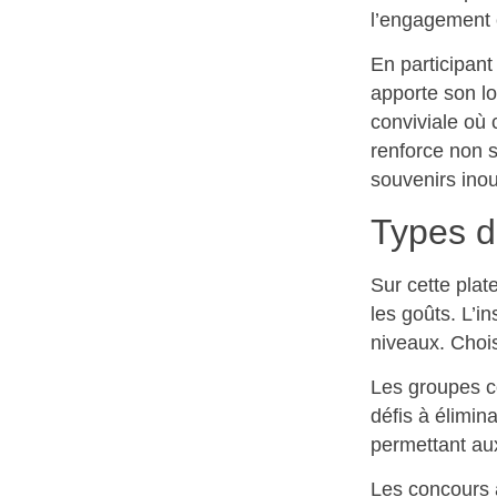
l’engagement
En participant
apporte son lo
conviviale où
renforce non 
souvenirs inou
Types d’
Sur cette plat
les goûts. L’i
niveaux. Chois
Les groupes co
défis à élimin
permettant aux
Les concours 