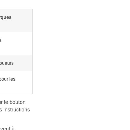
rques
s
joueurs
pour les
r le bouton
s instructions
ivent à