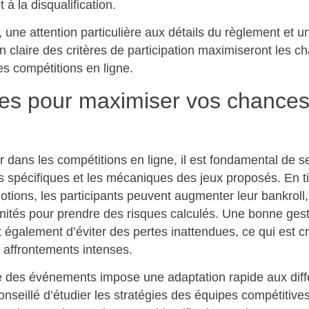
 à la disqualification.
 une attention particulière aux détails du règlement et u
claire des critères de participation maximiseront les c
s compétitions en ligne.
ies pour maximiser vos chance
 dans les compétitions en ligne, il est fondamental de se
s spécifiques et les mécaniques des jeux proposés. En ti
tions, les participants peuvent augmenter leur bankroll, 
nités pour prendre des risques calculés. Une bonne gest
également d’éviter des pertes inattendues, ce qui est cr
 affrontements intenses.
des événements impose une adaptation rapide aux diffé
conseillé d’étudier les stratégies des équipes compétitive