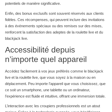
potentiels de manière significative.
Enfin, des bonus exclusifs sont souvent réservés aux clients
fidèles. Ces récompenses, qui peuvent inclure des invitations
à des événements spéciaux ou des remises sur des mises,
renforcent la satisfaction des adeptes de la roulette live et du
blackjack live.
Accessibilité depuis
n’importe quel appareil
Accédez facilement à vos jeux préférés comme le blackjack
live et la roulette live, que vous soyez à la maison ou en
déplacement. Peu importe l’appareil que vous choisissez, que
ce soit un smartphone, une tablette ou un ordinateur,
l’expérience est fluide et intuitive, offrant une immersion totale.
L’interaction avec les croupiers professionnels est un atout