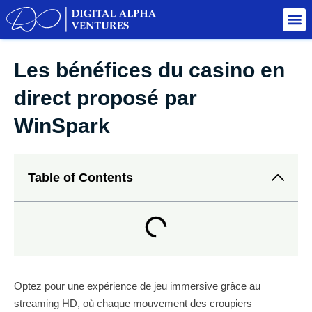
Les bénéfices du casino en
direct proposé par
WinSpark
Table of Contents
Optez pour une expérience de jeu immersive grâce au
streaming HD, où chaque mouvement des croupiers