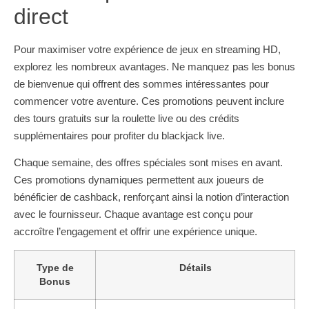
direct
Pour maximiser votre expérience de jeux en streaming HD,
explorez les nombreux avantages. Ne manquez pas les bonus
de bienvenue qui offrent des sommes intéressantes pour
commencer votre aventure. Ces promotions peuvent inclure
des tours gratuits sur la roulette live ou des crédits
supplémentaires pour profiter du blackjack live.
Chaque semaine, des offres spéciales sont mises en avant.
Ces promotions dynamiques permettent aux joueurs de
bénéficier de cashback, renforçant ainsi la notion d’interaction
avec le fournisseur. Chaque avantage est conçu pour
accroître l’engagement et offrir une expérience unique.
Type de
Détails
Bonus