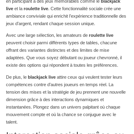
en participant à des jeux mémorables comme le
blackjack
live
et la
roulette live
. Cette fonctionnalité sociale crée une
ambiance conviviale qui enrichit l’expérience traditionnelle des
jeux d’argent, rendant chaque session unique.
Avec une large sélection, les amateurs de
roulette live
peuvent choisir parmi différents types de tables, chacune
offrant des variantes distinctes et des limites de mise
adaptées. Que vous soyez débutant ou joueur chevronné, il
existe des options qui répondent à toutes les préférences.
De plus, le
blackjack live
attire ceux qui veulent tester leurs
compétences contre d’autres joueurs en temps réel. La
tension des mises et la stratégie de jeu prennent une nouvelle
dimension grâce à des interactions dynamiques et
instantanées. Plongez dans un univers palpitant où chaque
mouvement compte et où la chance se conjugue avec le
talent.