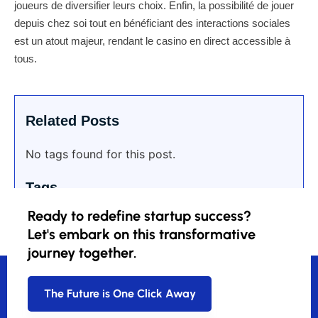
joueurs de diversifier leurs choix. Enfin, la possibilité de jouer
depuis chez soi tout en bénéficiant des interactions sociales
est un atout majeur, rendant le casino en direct accessible à
tous.
Related Posts
No tags found for this post.
Tags
Ready to redefine startup success?
Let's embark on this transformative
journey together.
The Future is One Click Away