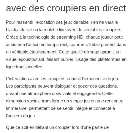
avec des croupiers en direct
Pour ressentir l’excitation des jeux de table, rien ne vaut le
blackjack live ou la roulette live avec de véritables croupiers.
Grâce à la technologie de streaming HD, chaque joueur peut
assister à l’action en temps réel, comme s’il était présent dans
un véritable établissement. Cette qualité d’image garantit un
visuel époustouflant, faisant oublier l’usage des plateformes en
ligne traditionnelles.
L’interaction avec les croupiers enrichit l’expérience de jeu.
Les participants peuvent dialoguer et poser des questions,
créant une atmosphère conviviale et engageante. Cette
dimension sociale transforme un simple jeu en une rencontre
immersive, permettant de se sentir intégré et connecté à
l’univers du jeu.
Que ce soit en défiant un croupier lors d’une partie de