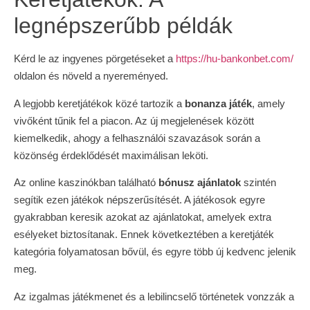
legnépszerűbb példák
Kérd le az ingyenes pörgetéseket a
https://hu-bankonbet.com/
oldalon és növeld a nyereményed.
A legjobb keretjátékok közé tartozik a
bonanza játék
, amely
vivőként tűnik fel a piacon. Az új megjelenések között
kiemelkedik, ahogy a felhasználói szavazások során a
közönség érdeklődését maximálisan leköti.
Az online kaszinókban található
bónusz ajánlatok
szintén
segítik ezen játékok népszerűsítését. A játékosok egyre
gyakrabban keresik azokat az ajánlatokat, amelyek extra
esélyeket biztosítanak. Ennek következtében a keretjáték
kategória folyamatosan bővül, és egyre több új kedvenc jelenik
meg.
Az izgalmas játékmenet és a lebilincselő történetek vonzzák a