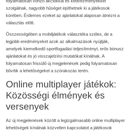
folyamatosan vonzó akciókkal és kedvezményekkel
szolgálnak, nagyobb hűséget építhetnek ki a játékosok
körében. Érdemes ezeket az ajánlatokat alaposan átnézni a
választás előtt.
Összességében a mobiljátékok választéka széles, de a
legjobb eredményeket azok az alkalmazások nyújtják,
amelyek kiemelkedő sportfogadási teljesítményt, erős bónusz
ajánlatokat és jó visszajelzési mutatókat kínálnak. A
folyamatosan frissülő új megjelenések pedig folyamatosan
bővítik a lehetőségeket a szórakozás terén.
Online multiplayer játékok:
Közösségi élmények és
versenyek
Az új megjelenések között a legizgalmasabb online multiplayer
lehetőségek kínálnak közvetlen kapcsolatot a játékosok