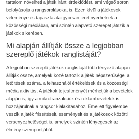
tartalom növelheti a játék iránti érdeklődést, ami végső soron
befolyásolja a rangsorolásokat is. Ezen kívül a játékosok
véleménye és tapasztalatai gyorsan teret nyerhetnek a
közösségi médiában, ami szintén alapvető szerepet játszik a
játékok sikerében.
Mi alapján állítják össze a legjobban
szereplő játékok ranglistáját?
A legjobban szereplő játékok ranglistáját több tényező alapján
állítják össze, amelyek közé tartozik a játék népszerűsége, a
letöltések száma, a felhasználói értékelések és a közösségi
média aktivitás. A játékok teljesítményét mérhetjük a bevételek
alapján is, így a mikrotranzakciók és reklámbevételek is
hozzájárulnak a rangsor kialakításához. Emellett figyelembe
veszik a játék frissítéseit, eseményeit és a játékosok közötti
versenyezhetőséget is, amelyek szintén lényegesek az
élmény szempontjából.