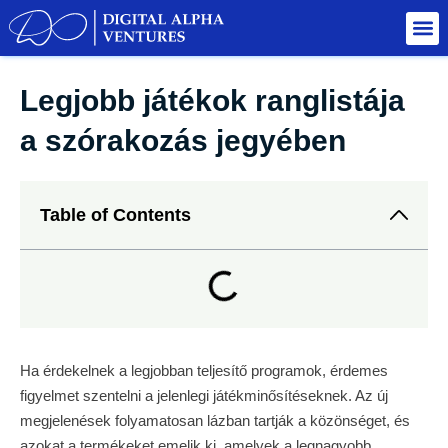
Legjobb játékok ranglistája
a szórakozás jegyében
Table of Contents
Ha érdekelnek a legjobban teljesítő programok, érdemes
figyelmet szentelni a jelenlegi játékminősítéseknek. Az új
megjelenések folyamatosan lázban tartják a közönséget, és
azokat a termékeket emelik ki, amelyek a legnagyobb