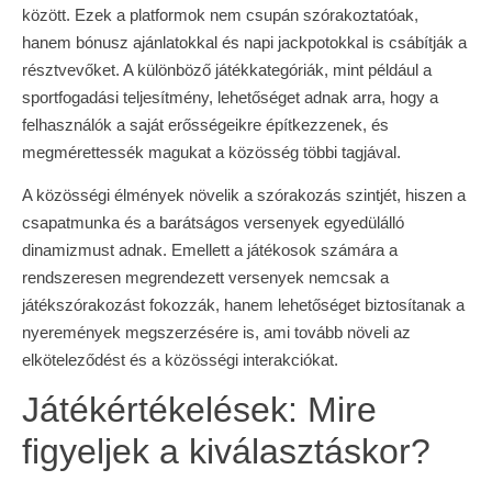
között. Ezek a platformok nem csupán szórakoztatóak,
hanem bónusz ajánlatokkal és napi jackpotokkal is csábítják a
résztvevőket. A különböző játékkategóriák, mint például a
sportfogadási teljesítmény, lehetőséget adnak arra, hogy a
felhasználók a saját erősségeikre építkezzenek, és
megmérettessék magukat a közösség többi tagjával.
A közösségi élmények növelik a szórakozás szintjét, hiszen a
csapatmunka és a barátságos versenyek egyedülálló
dinamizmust adnak. Emellett a játékosok számára a
rendszeresen megrendezett versenyek nemcsak a
játékszórakozást fokozzák, hanem lehetőséget biztosítanak a
nyeremények megszerzésére is, ami tovább növeli az
elköteleződést és a közösségi interakciókat.
Játékértékelések: Mire
figyeljek a kiválasztáskor?