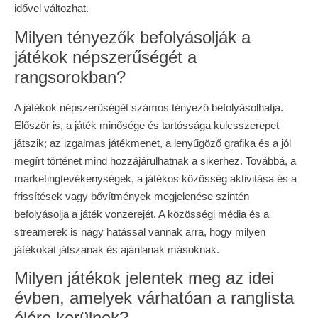
idővel változhat.
Milyen tényezők befolyásolják a
játékok népszerűségét a
rangsorokban?
A játékok népszerűségét számos tényező befolyásolhatja.
Először is, a játék minősége és tartóssága kulcsszerepet
játszik; az izgalmas játékmenet, a lenyűgöző grafika és a jól
megírt történet mind hozzájárulhatnak a sikerhez. Továbbá, a
marketingtevékenységek, a játékos közösség aktivitása és a
frissítések vagy bővítmények megjelenése szintén
befolyásolja a játék vonzerejét. A közösségi média és a
streamerek is nagy hatással vannak arra, hogy milyen
játékokat játszanak és ajánlanak másoknak.
Milyen játékok jelentek meg az idei
évben, amelyek várhatóan a ranglista
élére kerülnek?