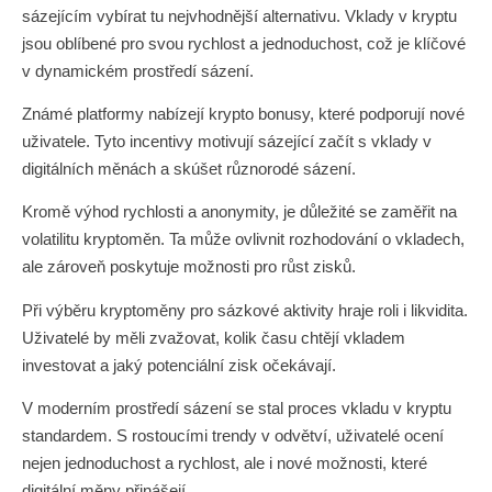
sázejícím vybírat tu nejvhodnější alternativu. Vklady v kryptu
jsou oblíbené pro svou rychlost a jednoduchost, což je klíčové
v dynamickém prostředí sázení.
Známé platformy nabízejí krypto bonusy, které podporují nové
uživatele. Tyto incentivy motivují sázející začít s vklady v
digitálních měnách a skúšet různorodé sázení.
Kromě výhod rychlosti a anonymity, je důležité se zaměřit na
volatilitu kryptoměn. Ta může ovlivnit rozhodování o vkladech,
ale zároveň poskytuje možnosti pro růst zisků.
Při výběru kryptoměny pro sázkové aktivity hraje roli i likvidita.
Uživatelé by měli zvažovat, kolik času chtějí vkladem
investovat a jaký potenciální zisk očekávají.
V moderním prostředí sázení se stal proces vkladu v kryptu
standardem. S rostoucími trendy v odvětví, uživatelé ocení
nejen jednoduchost a rychlost, ale i nové možnosti, které
digitální měny přinášejí.