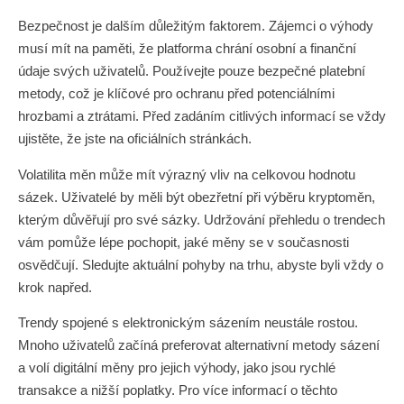
Bezpečnost je dalším důležitým faktorem. Zájemci o výhody
musí mít na paměti, že platforma chrání osobní a finanční
údaje svých uživatelů. Používejte pouze bezpečné platební
metody, což je klíčové pro ochranu před potenciálními
hrozbami a ztrátami. Před zadáním citlivých informací se vždy
ujistěte, že jste na oficiálních stránkách.
Volatilita měn může mít výrazný vliv na celkovou hodnotu
sázek. Uživatelé by měli být obezřetní při výběru kryptoměn,
kterým důvěřují pro své sázky. Udržování přehledu o trendech
vám pomůže lépe pochopit, jaké měny se v současnosti
osvědčují. Sledujte aktuální pohyby na trhu, abyste byli vždy o
krok napřed.
Trendy spojené s elektronickým sázením neustále rostou.
Mnoho uživatelů začíná preferovat alternativní metody sázení
a volí digitální měny pro jejich výhody, jako jsou rychlé
transakce a nižší poplatky. Pro více informací o těchto