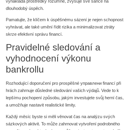
vynakládá prostředky rozumně, zvyšuje své šance na
dlouhodobý úspěch.
Pamatujte, že klíčem k úspěšnému sázení je nejen schopnost
vyhrávat, ale také umění řídit rizika a minimalizovat ztráty
skrze efektivní správu financí.
Pravidelné sledování a
vyhodnocení výkonu
bankrollu
Rozhodující doporučení pro prospěšné управлени financí při
hrách zahrnuje důsledné sledování vašich výdajů. Vede to k
lepšímu pochopení způsobu, jakým investujete svůj herní čas,
a umožňuje nastavit realistické limity.
Každý měsíc byste si měli věnovat čas na analýzu svých
sázkových aktivit. To může zahrnovat vytvoření podrobného