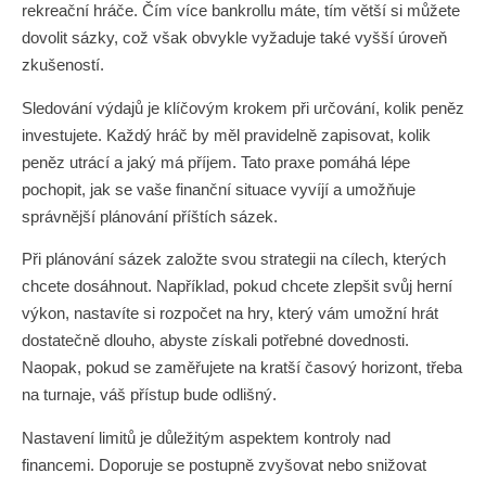
rekreační hráče. Čím více bankrollu máte, tím větší si můžete
dovolit sázky, což však obvykle vyžaduje také vyšší úroveň
zkušeností.
Sledování výdajů je klíčovým krokem při určování, kolik peněz
investujete. Každý hráč by měl pravidelně zapisovat, kolik
peněz utrácí a jaký má příjem. Tato praxe pomáhá lépe
pochopit, jak se vaše finanční situace vyvíjí a umožňuje
správnější plánování příštích sázek.
Při plánování sázek založte svou strategii na cílech, kterých
chcete dosáhnout. Například, pokud chcete zlepšit svůj herní
výkon, nastavíte si rozpočet na hry, který vám umožní hrát
dostatečně dlouho, abyste získali potřebné dovednosti.
Naopak, pokud se zaměřujete na kratší časový horizont, třeba
na turnaje, váš přístup bude odlišný.
Nastavení limitů je důležitým aspektem kontroly nad
financemi. Doporuje se postupně zvyšovat nebo snižovat