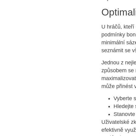
Optimal
U hráčů, kteří
podmínky bonu
minimální sáz
seznámit se vše
Jednou z nejle
způsobem se m
maximalizovat 
může přinést v
Vyberte 
Hledejte
Stanovte 
Uživatelské z
efektivně využ