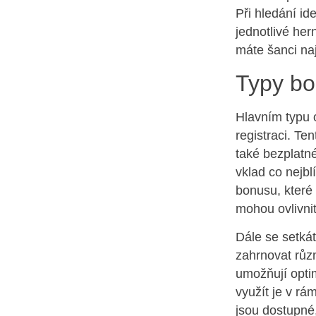
Při hledání i
jednotlivé her
máte šanci naj
Typy bo
Hlavním typu o
registraci. Te
také bezplatné
vklad co nejb
bonusu, které
mohou ovlivnit
Dále se setká
zahrnovat růz
umožňují opti
využít je v r
jsou dostupné,