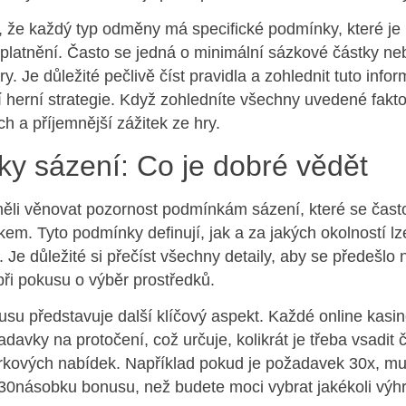
že každý typ odměny má specifické podmínky, které je n
platnění. Často se jedná o minimální sázkové částky n
y. Je důležité pečlivě číst pravidla a zohlednit tuto infor
 herní strategie. Když zohledníte všechny uvedené fakto
h a příjemnější zážitek ze hry.
y sázení: Co je dobré vědět
měli věnovat pozornost podmínkám sázení, které se často
kem. Tyto podmínky definují, jak a za jakých okolností lz
 Je důležité si přečíst všechny detaily, aby se předešl
ři pokusu o výběr prostředků.
usu představuje další klíčový aspekt. Každé online kasi
davky na protočení, což určuje, kolikrát je třeba vsadit 
rkových nabídek. Například pokud je požadavek 30x, mus
 30násobku bonusu, než budete moci vybrat jakékoli výhr