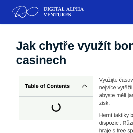
Jak chytře využít bon
casinech
Využijte časov
Table of Contents
nejvíce vytěž
abyste měli j
zisk.
Herní taktiky
dispozici. Růz
hraje s free s