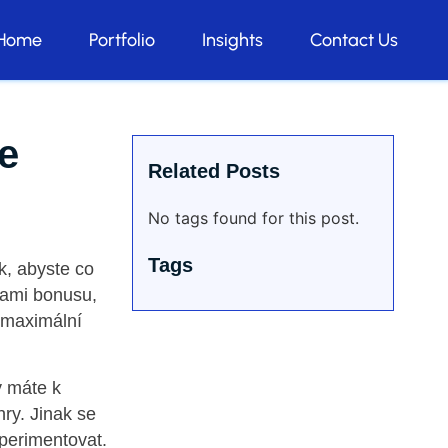
Home
Portfolio
Insights
Contact Us
ne
Related Posts
No tags found for this post.
Tags
ak, abyste co
kami bonusu,
 maximální
ý máte k
ry. Jinak se
xperimentovat.