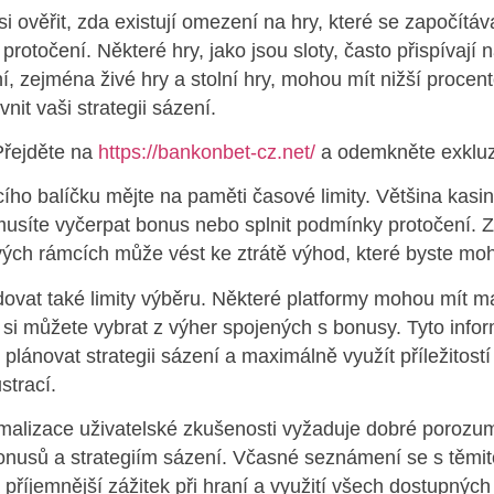
si ověřit, zda existují omezení na hry, které se započítáv
rotočení. Některé hry, jako jsou sloty, často přispívají 
í, zejména živé hry a stolní hry, mohou mít nižší procen
nit vaši strategii sázení.
 Přejděte na
https://bankonbet-cz.net/
a odemkněte exkluz
ího balíčku mějte na paměti časové limity. Většina kasin
usíte vyčerpat bonus nebo splnit podmínky protočení. Z
ých rámcích může vést ke ztrátě výhod, které byste mohl
edovat také limity výběru. Některé platformy mohou mít m
u si můžete vybrat z výher spojených s bonusy. Tyto inf
lánovat strategii sázení a maximálně využít příležitostí
strací.
imalizace uživatelské zkušenosti vyžaduje dobré porozu
usů a strategiím sázení. Včasné seznámení se s těmito
 a příjemnější zážitek při hraní a využití všech dostupnýc