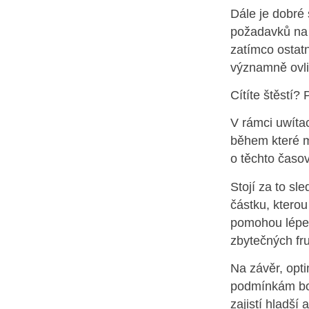
Dále je dobré 
požadavků na p
zatímco ostatn
významně ovliv
Cítíte štěstí?
V rámci uwítac
během které m
o těchto časov
Stojí za to sl
částku, ktero
pomohou lépe p
zbytečných fru
Na závěr, opt
podmínkám bon
zajistí hladší