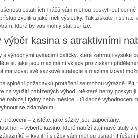
kušenosti ostatních hráčů vám mohou poskytnout cenné 
přístup zvolili a jaké měli výsledky. Tak získáte inspiraci
bám, které by vás mohly stát peníze.
 výběr kasina s atraktivními na
y s výhodnými uvítacími balíčky, které zahrnují vysoké 
stěte si, jaké jsou maximální vklady pro získání přidělen
timalizovat své sázkové strategie a maximalizovat možn
na splnění požadavků protáčení se mohou výrazně lišit, t
te na využití nabízených výhod. Některé herny poskytují
jiné nabízejí týdny nebo měsíce. Důkladné vyhodnocení t
yhnout se zklamáním.
protočení – zjistěte, jaké sázky jsou započítány.
st her – vyberte kasino, které nabízí zajímavé tituly a v
zákazníků – kvalitní služby vám mohou usnadnit řešení 