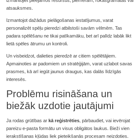
izmantojiet pieejamos resursus, piemēram, rokasgrāmatas vai
atsauksmes.
Izmantojot dažādus pielāgošanas iestatījumus, varat
personalizēt spēļu pieredzi atbilstoši savām vēlmēm. Tas
padara spēlēšanu ne tikai patīkamāku, bet arī palīdz labāk likt
lietā spēles ātrumu un kontroli.
Un visbeidzot, dalieties pieredzē ar citiem spēlētājiem.
Apmainoties ar padomiem un stratēģijām, varat uzlabot savas
prasmes, kā arī iegūt jaunus draugus, kas dalās līdzīgās
interesēs.
Problēmu risināšana un
biežāk uzdotie jautājumi
Ja rodas grūtības ar
kā reģistrēties
, pārbaudiet, vai ievērojat
pareizu e-pasta formātu un visus obligātos laukus. Bieži vien
ierakstīšanas kļūdas liek pieteikšanās procesam neizdoties.