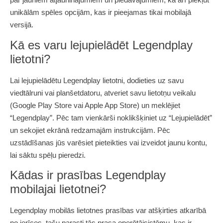
unikālām spēles opcijām, kas ir pieejamas tikai mobilajā
versijā.
Kā es varu lejupielādēt Legendplay
lietotni?
Lai lejupielādētu Legendplay lietotni, dodieties uz savu
viedtālruni vai planšetdatoru, atveriet savu lietotņu veikalu
(Google Play Store vai Apple App Store) un meklējiet
“Legendplay”. Pēc tam vienkārši noklikšķiniet uz “Lejupielādēt”
un sekojiet ekrānā redzamajām instrukcijām. Pēc
uzstādīšanas jūs varēsiet pieteikties vai izveidot jaunu kontu,
lai sāktu spēļu pieredzi.
Kādas ir prasības Legendplay
mobilajai lietotnei?
Legendplay mobilās lietotnes prasības var atšķirties atkarībā
no ierīces, taču parasti tās prasa operētājsistēmu, kas ir