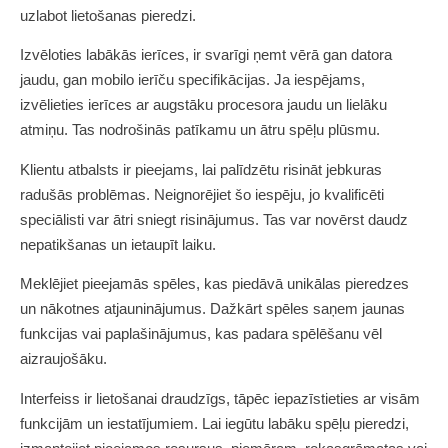
uzlabot lietošanas pieredzi.
Izvēloties labākās ierīces, ir svarīgi ņemt vērā gan datora
jaudu, gan mobilo ierīču specifikācijas. Ja iespējams,
izvēlieties ierīces ar augstāku procesora jaudu un lielāku
atmiņu. Tas nodrošinās patīkamu un ātru spēļu plūsmu.
Klientu atbalsts ir pieejams, lai palīdzētu risināt jebkuras
radušās problēmas. Neignorējiet šo iespēju, jo kvalificēti
speciālisti var ātri sniegt risinājumus. Tas var novērst daudz
nepatikšanas un ietaupīt laiku.
Meklējiet pieejamās spēles, kas piedāvā unikālas pieredzes
un nākotnes atjauninājumus. Dažkārt spēles saņem jaunas
funkcijas vai paplašinājumus, kas padara spēlēšanu vēl
aizraujošāku.
Interfeiss ir lietošanai draudzīgs, tāpēc iepazīstieties ar visām
funkcijām un iestatījumiem. Lai iegūtu labāku spēļu pieredzi,