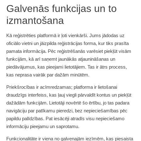
Galvenās funkcijas un to
izmantošana
Kā reģistrēties platformā ir ļoti vienkārši. Jums jādodas uz
oficiālo vietni un jāizpilda reģistrācijas forma, kur tiks prasīta
pamata informācija. Pēc reģistrēšanās varēsiet piekļūt visām
funkcijām, kā arī saņemt jaunākās atjaunināšanas un
piedāvājumus, kas pieejami lietotājiem. Tas ir ātrs process,
kas neprasa vairāk par dažām minūtēm.
Priekšrocības ir acīmredzamas; platforma ir lietošanai
draudzīgs interfeiss, kas ļauj viegli pārvaldīt kontus un piekļūt
dažādām funkcijām. Lietotāji novērtē šo ērtību, jo tas padara
navigāciju par patīkamu pieredzi, bez nepieciešamības pēc
papildu palīdzības. Pat iesācēji atradīs visu nepieciešamo
informāciju pieejamu un saprotamu.
Funkcionalitāte ir viena no galvenajām iezīmēm, kas piesaista