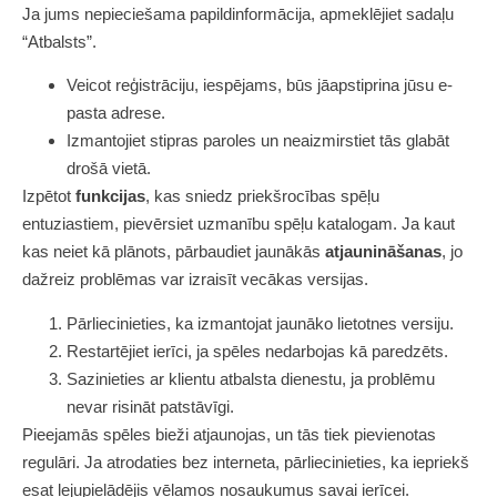
Ja jums nepieciešama papildinformācija, apmeklējiet sadaļu
“Atbalsts”.
Veicot reģistrāciju, iespējams, būs jāapstiprina jūsu e-
pasta adrese.
Izmantojiet stipras paroles un neaizmirstiet tās glabāt
drošā vietā.
Izpētot
funkcijas
, kas sniedz priekšrocības spēļu
entuziastiem, pievērsiet uzmanību spēļu katalogam. Ja kaut
kas neiet kā plānots, pārbaudiet jaunākās
atjaunināšanas
, jo
dažreiz problēmas var izraisīt vecākas versijas.
Pārliecinieties, ka izmantojat jaunāko lietotnes versiju.
Restartējiet ierīci, ja spēles nedarbojas kā paredzēts.
Sazinieties ar klientu atbalsta dienestu, ja problēmu
nevar risināt patstāvīgi.
Pieejamās spēles bieži atjaunojas, un tās tiek pievienotas
regulāri. Ja atrodaties bez interneta, pārliecinieties, ka iepriekš
esat lejupielādējis vēlamos nosaukumus savai ierīcei.