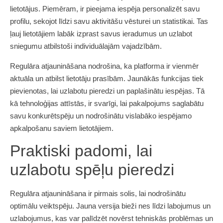
lietotājus. Piemēram, ir pieejama iespēja personalizēt savu
profilu, sekojot līdzi savu aktivitāšu vēsturei un statistikai. Tas
ļauj lietotājiem labāk izprast savus ieradumus un uzlabot
sniegumu atbilstoši individuālajām vajadzībām.
Regulāra atjaunināšana nodrošina, ka platforma ir vienmēr
aktuāla un atbilst lietotāju prasībām. Jaunākās funkcijas tiek
pievienotas, lai uzlabotu pieredzi un paplašinātu iespējas. Tā
kā tehnoloģijas attīstās, ir svarīgi, lai pakalpojums saglabātu
savu konkurētspēju un nodrošinātu vislabāko iespējamo
apkalpošanu saviem lietotājiem.
Praktiski padomi, lai
uzlabotu spēļu pieredzi
Regulāra atjaunināšana ir pirmais solis, lai nodrošinātu
optimālu veiktspēju. Jauna versija bieži nes līdzi labojumus un
uzlabojumus, kas var palīdzēt novērst tehniskās problēmas un