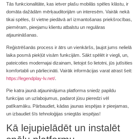
Tās funkcionalitāte, kas ietver plašu mobilās spēles klāstu, ir
domāta dažādām mērķauditorijām un interesēm. Vairāk nekā
tikai spēles, šī vietne piedāvā arī izmantošanas priekšrocības,
piemēram, pieejamu klientu atbalstu un regulāras
atjaunināšanas.
Reģistrēšanās process ir ātrs un vienkāršs, ļaujot jums nelielā
laika posmā piekļūt visām funkcijām. Sākt spēlēt ir viegli, un,
pateicoties modernajai dizainam, lietojot šo lietotni, jūs jutīsities
komfortabli un pārliecināti. Vairāk informācijas varat atrast šeit:
https://legendplay-lv.net/
.
Pie katra jaunā atjauninājuma platforma sniedz papildu
funkcijas un uzlabojumus, padarot jūsu pieredzi vēl
patīkamāku. Pārbaudiet, kādas jaunas iespējas ir pieejamas,
un izbaudiet šīs tehnoloģijas sniegtās iespējas!
Kā lejupielādēt un instalēt