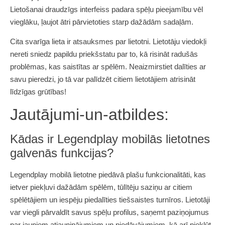
Lietošanai draudzīgs interfeiss padara spēļu pieejamību vēl
vieglāku, ļaujot ātri pārvietoties starp dažādām sadaļām.
Cita svarīga lieta ir atsauksmes par lietotni. Lietotāju viedokļi
nereti sniedz papildu priekšstatu par to, kā risināt radušās
problēmas, kas saistītas ar spēlēm. Neaizmirstiet dalīties ar
savu pieredzi, jo tā var palīdzēt citiem lietotājiem atrisināt
līdzīgas grūtības!
Jautājumi-un-atbildes:
Kādas ir Legendplay mobilās lietotnes
galvenās funkcijas?
Legendplay mobilā lietotne piedāvā plašu funkcionalitāti, kas
ietver piekļuvi dažādām spēlēm, tūlītēju saziņu ar citiem
spēlētājiem un iespēju piedalīties tiešsaistes turnīros. Lietotāji
var viegli pārvaldīt savus spēļu profilus, saņemt paziņojumus
par jauniem atjauninājumiem un piedāvājumiem, kā arī piekļūt