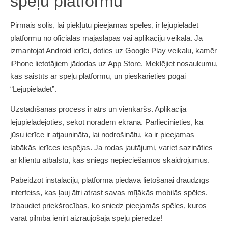
spēļu platformu
Pirmais solis, lai piekļūtu pieejamās spēles, ir lejupielādēt
platformu no oficiālās mājaslapas vai aplikāciju veikala. Ja
izmantojat Android ierīci, doties uz Google Play veikalu, kamēr
iPhone lietotājiem jādodas uz App Store. Meklējiet nosaukumu,
kas saistīts ar spēļu platformu, un pieskarieties pogai
“Lejupielādēt”.
Uzstādīšanas process ir ātrs un vienkāršs. Aplikācija
lejupielādējoties, sekot norādēm ekrānā. Pārliecinieties, ka
jūsu ierīce ir atjaunināta, lai nodrošinātu, ka ir pieejamas
labākās ierīces iespējas. Ja rodas jautājumi, variet sazināties
ar klientu atbalstu, kas sniegs nepieciešamos skaidrojumus.
Pabeidzot instalāciju, platforma piedāvā lietošanai draudzīgs
interfeiss, kas ļauj ātri atrast savas mīļākās mobilās spēles.
Izbaudiet priekšrocības, ko sniedz pieejamās spēles, kuros
varat pilnībā ienirt aizraujošajā spēļu pieredzē!