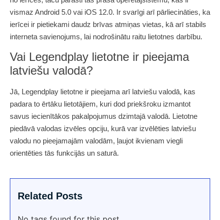
vismaz Android 5.0 vai iOS 12.0. Ir svarīgi arī pārliecināties, ka
ierīcei ir pietiekami daudz brīvas atmiņas vietas, kā arī stabils
interneta savienojums, lai nodrošinātu raitu lietotnes darbību.
Vai Legendplay lietotne ir pieejama
latviešu valodā?
Jā, Legendplay lietotne ir pieejama arī latviešu valodā, kas
padara to ērtāku lietotājiem, kuri dod priekšroku izmantot
savus iecienītākos pakalpojumus dzimtajā valodā. Lietotne
piedāvā valodas izvēles opciju, kurā var izvēlēties latviešu
valodu no pieejamajām valodām, ļaujot ikvienam viegli
orientēties tās funkcijās un saturā.
Related Posts
No tags found for this post.