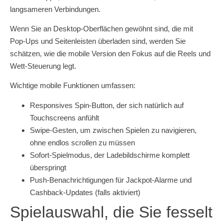
langsameren Verbindungen.
Wenn Sie an Desktop‑Oberflächen gewöhnt sind, die mit
Pop‑Ups und Seitenleisten überladen sind, werden Sie
schätzen, wie die mobile Version den Fokus auf die Reels und
Wett‑Steuerung legt.
Wichtige mobile Funktionen umfassen:
Responsives Spin‑Button, der sich natürlich auf
Touchscreens anfühlt
Swipe-Gesten, um zwischen Spielen zu navigieren,
ohne endlos scrollen zu müssen
Sofort‑Spielmodus, der Ladebildschirme komplett
überspringt
Push‑Benachrichtigungen für Jackpot‑Alarme und
Cashback‑Updates (falls aktiviert)
Spielauswahl, die Sie fesselt