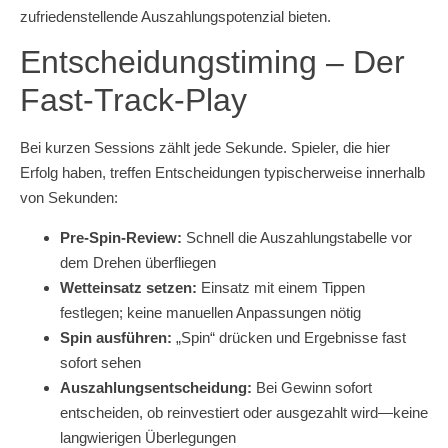
zufriedenstellende Auszahlungspotenzial bieten.
Entscheidungstiming – Der
Fast‑Track‑Play
Bei kurzen Sessions zählt jede Sekunde. Spieler, die hier
Erfolg haben, treffen Entscheidungen typischerweise innerhalb
von Sekunden:
Pre‑Spin‑Review:
Schnell die Auszahlungstabelle vor
dem Drehen überfliegen
Wetteinsatz setzen:
Einsatz mit einem Tippen
festlegen; keine manuellen Anpassungen nötig
Spin ausführen:
„Spin“ drücken und Ergebnisse fast
sofort sehen
Auszahlungsentscheidung:
Bei Gewinn sofort
entscheiden, ob reinvestiert oder ausgezahlt wird—keine
langwierigen Überlegungen