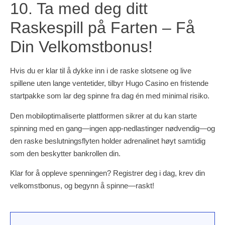
10. Ta med deg ditt
Raskespill på Farten – Få
Din Velkomstbonus!
Hvis du er klar til å dykke inn i de raske slotsene og live
spillene uten lange ventetider, tilbyr Hugo Casino en fristende
startpakke som lar deg spinne fra dag én med minimal risiko.
Den mobiloptimaliserte plattformen sikrer at du kan starte
spinning med en gang—ingen app-nedlastinger nødvendig—og
den raske beslutningsflyten holder adrenalinet høyt samtidig
som den beskytter bankrollen din.
Klar for å oppleve spenningen? Registrer deg i dag, krev din
velkomstbonus, og begynn å spinne—raskt!