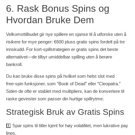
6. Rask Bonus Spins og
Hvordan Bruke Dem
Velkomsttilbudet gir nye spillere en sjanse til å utforske uten å
risikere for mye penger: €600 pluss gratis spins fordelt på tre
innskudd. For kort-spillstrategien er gratis spins det beste
alternativet—de tilbyr umiddelbar spilling uten å berøre
bankroll.
Du kan bruke disse spins på hvilket som helst slot med
free‑spin funksjoner, som “Book of Dead” eller “Cleopatra.”
Siden de ofte er stablet med multipliers, kan de konvertere til
raske gevinster som passer din hurtige spillrytme.
Strategisk Bruk av Gratis Spins
1️⃣ Spar spins til titler kjent for høy volatilitet, men lukrative pay
lines.