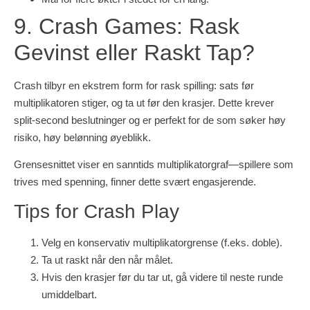
9. Crash Games: Rask
Gevinst eller Raskt Tap?
Crash tilbyr en ekstrem form for rask spilling: sats før
multiplikatoren stiger, og ta ut før den krasjer. Dette krever
split‑second beslutninger og er perfekt for de som søker høy
risiko, høy belønning øyeblikk.
Grensesnittet viser en sanntids multiplikatorgraf—spillere som
trives med spenning, finner dette svært engasjerende.
Tips for Crash Play
Velg en konservativ multiplikatorgrense (f.eks. doble).
Ta ut raskt når den når målet.
Hvis den krasjer før du tar ut, gå videre til neste runde
umiddelbart.