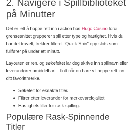
2. Navigere i Spillbiblioteket
på Minutter
Det er lett å hoppe rett inn i action hos
Hugo Casino
fordi
grensesnittet grupperer spill etter type og hastighet. Hvis du
har det travelt, trekker filteret “Quick Spin” opp slots som
fullfører på under ett minutt.
Layouten er ren, og søkefeltet lar deg skrive inn spillnavn eller
leverandører umiddelbart—flott når du bare vil hoppe rett inn i
ditt favorittmerke.
Søkefelt for eksakte titler.
Filtrer etter leverandør for merkevarelojalitet.
Hastighetsfilter for rask spilling.
Populære Rask-Spinnende
Titler