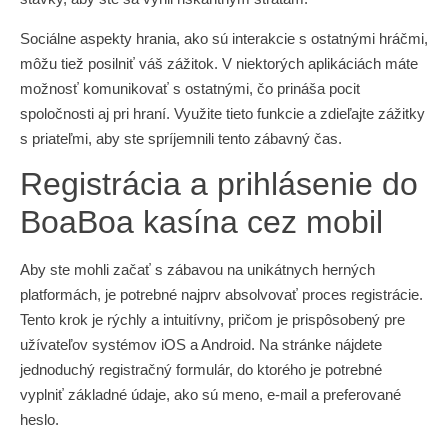
Sociálne aspekty hrania, ako sú interakcie s ostatnými hráčmi,
môžu tiež posilniť váš zážitok. V niektorých aplikáciách máte
možnosť komunikovať s ostatnými, čo prináša pocit
spoločnosti aj pri hraní. Využite tieto funkcie a zdieľajte zážitky
s priateľmi, aby ste spríjemnili tento zábavný čas.
Registrácia a prihlásenie do
BoaBoa kasína cez mobil
Aby ste mohli začať s zábavou na unikátnych herných
platformách, je potrebné najprv absolvovať proces registrácie.
Tento krok je rýchly a intuitívny, pričom je prispôsobený pre
užívateľov systémov iOS a Android. Na stránke nájdete
jednoduchý registračný formulár, do ktorého je potrebné
vyplniť základné údaje, ako sú meno, e-mail a preferované
heslo.