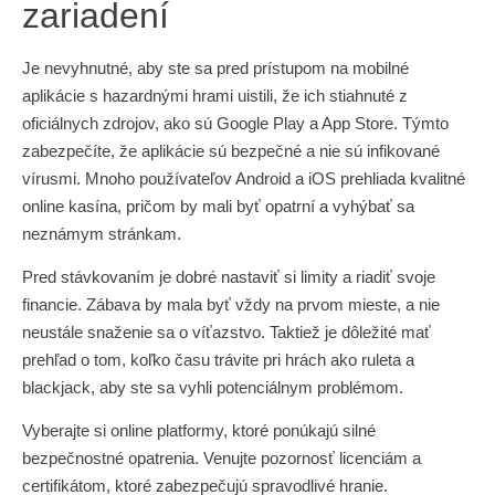
zariadení
Je nevyhnutné, aby ste sa pred prístupom na mobilné
aplikácie s hazardnými hrami uistili, že ich stiahnuté z
oficiálnych zdrojov, ako sú Google Play a App Store. Týmto
zabezpečíte, že aplikácie sú bezpečné a nie sú infikované
vírusmi. Mnoho používateľov Android a iOS prehliada kvalitné
online kasína, pričom by mali byť opatrní a vyhýbať sa
neznámym stránkam.
Pred stávkovaním je dobré nastaviť si limity a riadiť svoje
financie. Zábava by mala byť vždy na prvom mieste, a nie
neustále snaženie sa o víťazstvo. Taktiež je dôležité mať
prehľad o tom, koľko času trávite pri hrách ako ruleta a
blackjack, aby ste sa vyhli potenciálnym problémom.
Vyberajte si online platformy, ktoré ponúkajú silné
bezpečnostné opatrenia. Venujte pozornosť licenciám a
certifikátom, ktoré zabezpečujú spravodlivé hranie.