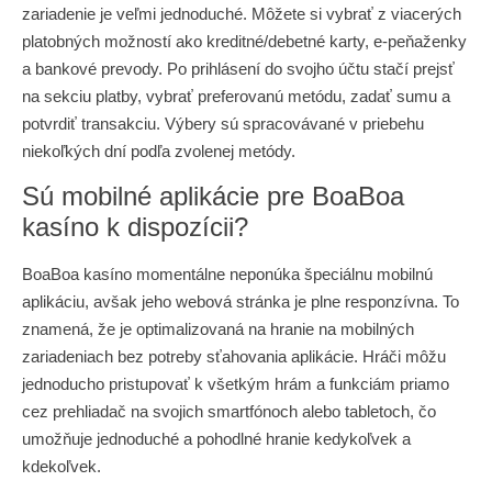
zariadenie je veľmi jednoduché. Môžete si vybrať z viacerých
platobných možností ako kreditné/debetné karty, e-peňaženky
a bankové prevody. Po prihlásení do svojho účtu stačí prejsť
na sekciu platby, vybrať preferovanú metódu, zadať sumu a
potvrdiť transakciu. Výbery sú spracovávané v priebehu
niekoľkých dní podľa zvolenej metódy.
Sú mobilné aplikácie pre BoaBoa
kasíno k dispozícii?
BoaBoa kasíno momentálne neponúka špeciálnu mobilnú
aplikáciu, avšak jeho webová stránka je plne responzívna. To
znamená, že je optimalizovaná na hranie na mobilných
zariadeniach bez potreby sťahovania aplikácie. Hráči môžu
jednoducho pristupovať k všetkým hrám a funkciám priamo
cez prehliadač na svojich smartfónoch alebo tabletoch, čo
umožňuje jednoduché a pohodlné hranie kedykoľvek a
kdekoľvek.