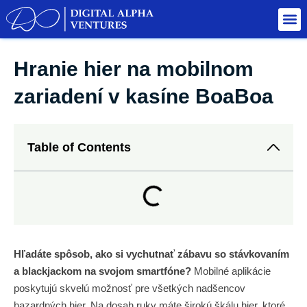
Hranie hier na mobilnom
zariadení v kasíne BoaBoa
Table of Contents
Hľadáte spôsob, ako si vychutnať zábavu so stávkovaním
a blackjackom na svojom smartfóne?
Mobilné aplikácie
poskytujú skvelú možnosť pre všetkých nadšencov
hazardných hier. Na dosah ruky máte širokú škálu hier, ktoré