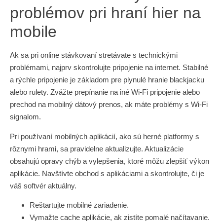
problémov pri hraní hier na
mobile
Ak sa pri online stávkovaní stretávate s technickými
problémami, najprv skontrolujte pripojenie na internet. Stabilné
a rýchle pripojenie je základom pre plynulé hranie blackjacku
alebo rulety. Zvážte prepínanie na iné Wi-Fi pripojenie alebo
prechod na mobilný dátový prenos, ak máte problémy s Wi-Fi
signalom.
Pri používaní mobilných aplikácií, ako sú herné platformy s
rôznymi hrami, sa pravidelne aktualizujte. Aktualizácie
obsahujú opravy chýb a vylepšenia, ktoré môžu zlepšiť výkon
aplikácie. Navštívte obchod s aplikáciami a skontrolujte, či je
váš softvér aktuálny.
Reštartujte mobilné zariadenie.
Vymažte cache aplikácie, ak zistíte pomalé načítavanie.