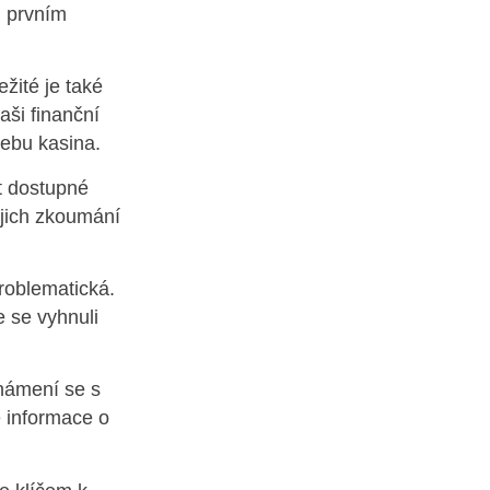
m prvním
žité je také
ši finanční
webu kasina.
t dostupné
jejich zkoumání
roblematická.
e se vyhnuli
známení se s
 informace o