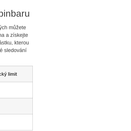
pinbaru
rých můžete
na a získejte
ástku, kterou
é sledování
ký limit