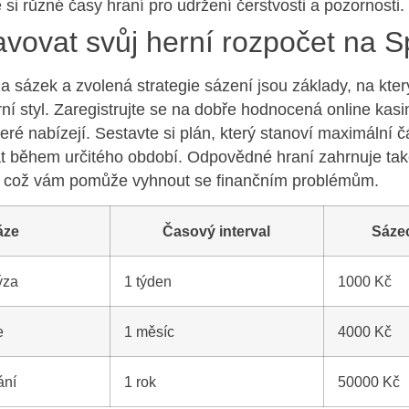
 si různé časy hraní pro udržení čerstvosti a pozornosti.
avovat svůj herní rozpočet na S
a sázek a zvolená strategie sázení jsou základy, na kte
rní styl. Zaregistrujte se na dobře hodnocená online kasi
teré nabízejí. Sestavte si plán, který stanoví maximální č
at během určitého období. Odpovědné hraní zahrnuje tak
, což vám pomůže vyhnout se finančním problémům.
áze
Časový interval
Sázec
ýza
1 týden
1000 Kč
e
1 měsíc
4000 Kč
ání
1 rok
50000 Kč