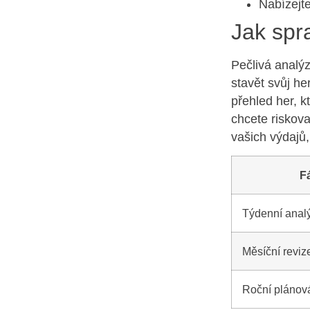
Nabízejte
Jak spr
Pečlivá analýz
stavět svůj he
přehled her, k
chcete riskov
vašich výdajů
F
Týdenní anal
Měsíční reviz
Roční plánov