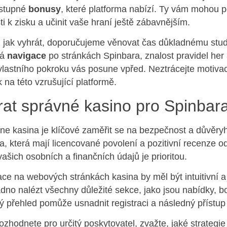
ostupné
bonusy
, které platforma nabízí. Ty vám mohou 
sti k zisku a učinit vaše hraní ještě zábavnějším.
 jak vyhrát, doporučujeme věnovat čas důkladnému stud
rá
navigace
po stránkách Spinbara, znalost pravidel her
lastního pokroku vás posune vpřed. Neztrácejte motivaci
na této vzrušující platformě.
rat správné kasino pro Spinbar
ine kasina je klíčové zaměřit se na bezpečnost a důvěry
a, která mají licencované povolení a pozitivní recenze o
šich osobních a finančních údajů je prioritou.
ce na webových stránkách kasina by měl být intuitivní a
dno nalézt všechny důležité sekce, jako jsou nabídky, b
rý přehled pomůže usnadnit registraci a následný přístup
ozhodnete pro určitý poskytovatel, zvažte, jaké strategie