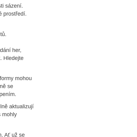
ti sázení.
 prostředí.
tů.
edání her,
. Hledejte
atformy mohou
eně se
apením.
ně aktualizují
s mohly
m. Ať už se