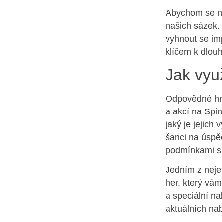
Abychom se nau
našich sázek. 
vyhnout se im
klíčem k dlo
Jak vyu
Odpovědné hra
a akcí na Spin
jaký je jejich
šanci na úspěc
podmínkami s
Jedním z nejef
her, který vá
a speciální na
aktuálních na