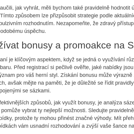
čili, jak vyhrát, měli bychom také pravidelně hodnotit
Tímto způsobem lze přizpůsobit strategie podle aktuální
pulzivním rozhodnutím. Nezapomeňte, že zdravý přístup
uhodobému úspěchu.
žívat bonusy a promoakce na S
ní je klíčovým aspektem, když se jedná o využívání rů
baru. Před registrací si pečlivě ověřte, jaké nabídky jsou
 význam pro váš herní styl. Získání bonusu může výrazně z
h, avšak mějte na paměti, že je důležité se řídit pravidly
pojenými se sázkami.
ektivnějších způsobů, jak využít bonusy, je analýza sáz
m pomůže vybrat ty nejlepší možnosti. Sledujte pravidel
bídky, protože ty mohou přinést značné výhody. Mít přeh
bídkách vám usnadní rozhodování a zvýší vaše šance na