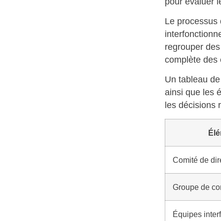
pour évaluer l
Le processus d
interfonctionn
regrouper des
complète des 
Un tableau de b
ainsi que les 
les décisions 
Él
Comité de dir
Groupe de co
Équipes inter