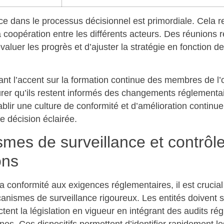
e dans le processus décisionnel est primordiale. Cela r
a coopération entre les différents acteurs. Des réunions r
valuer les progrès et d’ajuster la stratégie en fonction d
ant l’accent sur la formation continue des membres de l’
rer qu’ils restent informés des changements réglementa
ablir une culture de conformité et d’amélioration continue
de décision éclairée.
mes de surveillance et contrôl
ons
la conformité aux exigences réglementaires, il est crucia
nismes de surveillance rigoureux. Les entités doivent s
ctent la législation en vigueur en intégrant des audits rég