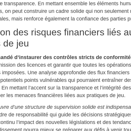
t de transparence. En mettant ensemble les éléments hum
, on peut construire un cadre solide qui non seulement 
les, mais renforce également la confiance des parties p
on des risques financiers liés a
s de jeu
andé d’instaurer des contrôles stricts de conformité
mission des licences et garantir que toutes les opération
s imposées. Une analyse approfondie des flux financiers
s potentiels points vulnérables qui pourraient entraîner d
. En mettant l’accent sur la transparence et l’intégrité de
er les menaces financières liées aux pratiques de jeu.
re d’une structure de supervision solide est indispensa
dre de responsabilité qui guide les décisions stratégique
ontinu l’impact des nouvelles législations et des tendan
lissement pourra mieux se préparer aux défis à venir tou