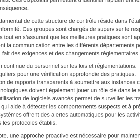
rnes. Ces dispositifs permettent d’identifier rapidement 
conséquence.
amental de cette structure de contrôle réside dans l’ét
nformité. Ces groupes sont chargés de superviser le res
 tout en s’assurant que les meilleures pratiques sont a
litent la communication entre les différents départements 
u fait des exigences et des changements réglementaires.
 continue du personnel sur les lois et réglementations.
guliers pour une vérification approfondie des pratiques.
on de rapports transparents à soumettre aux instances 
hnologiques doivent également jouer un rôle clé dans le s
utilisation de logiciels avancés permet de surveiller les t
 qui aide à détecter les comportements suspects et à pré
ystèmes offrent des alertes automatiques pour les activi
 les protocoles établis.
te, une approche proactive est nécessaire pour mainteni