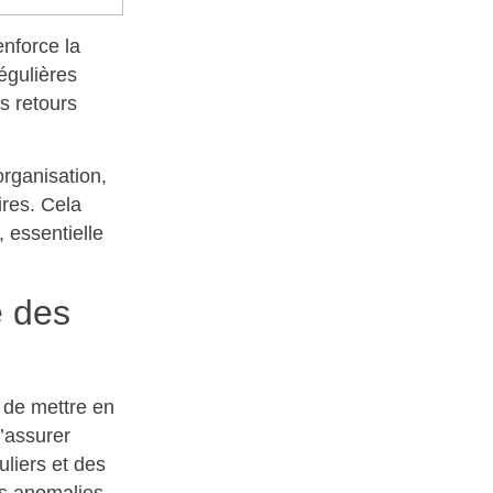
enforce la
égulières
es retours
organisation,
ires. Cela
, essentielle
e des
l de mettre en
’assurer
uliers et des