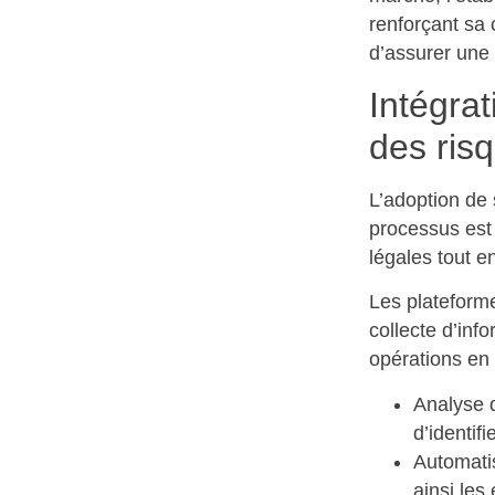
renforçant sa
d’assurer une 
Intégra
des ris
L’adoption de
processus est 
légales tout en
Les plateforme
collecte d’inf
opérations en 
Analyse d
d’identif
Automati
ainsi les