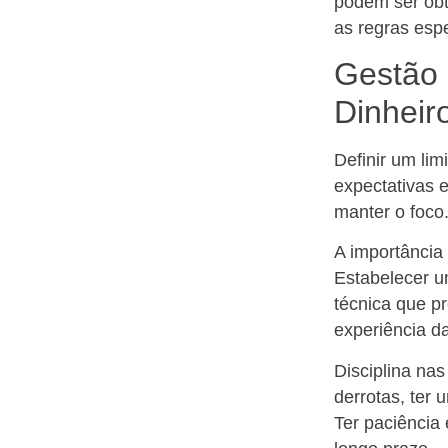
podem ser obt
as regras espe
Gestão 
Dinheir
Definir um lim
expectativas e
manter o foco
A importância
Estabelecer u
técnica que pr
experiência d
Disciplina nas
derrotas, ter 
Ter paciência