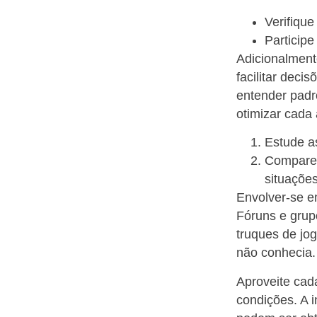
Verifique
Participe
Adicionalmente
facilitar dec
entender padr
otimizar cada 
Estude as
Compare 
situações
Envolver-se e
Fóruns e grup
truques de jo
não conhecia.
Aproveite cad
condições. A 