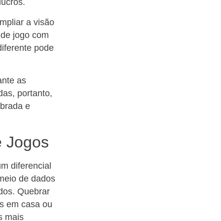
lucros.
mpliar a visão
s de jogo com
iferente pode
ante as
as, portanto,
ibrada e
e Jogos
m diferencial
 meio de dados
ados. Quebrar
as em casa ou
s mais