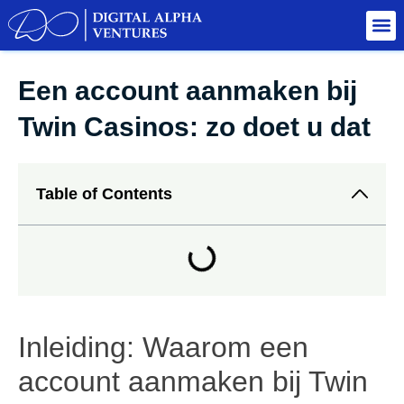
Een account aanmaken bij
Twin Casinos: zo doet u dat
Table of Contents
Inleiding: Waarom een
account aanmaken bij Twin