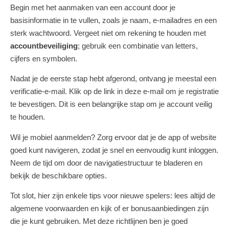
Begin met het aanmaken van een account door je
basisinformatie in te vullen, zoals je naam, e-mailadres en een
sterk wachtwoord. Vergeet niet om rekening te houden met
accountbeveiliging
; gebruik een combinatie van letters,
cijfers en symbolen.
Nadat je de eerste stap hebt afgerond, ontvang je meestal een
verificatie-e-mail. Klik op de link in deze e-mail om je registratie
te bevestigen. Dit is een belangrijke stap om je account veilig
te houden.
Wil je mobiel aanmelden? Zorg ervoor dat je de app of website
goed kunt navigeren, zodat je snel en eenvoudig kunt inloggen.
Neem de tijd om door de navigatiestructuur te bladeren en
bekijk de beschikbare opties.
Tot slot, hier zijn enkele tips voor nieuwe spelers: lees altijd de
algemene voorwaarden en kijk of er bonusaanbiedingen zijn
die je kunt gebruiken. Met deze richtlijnen ben je goed