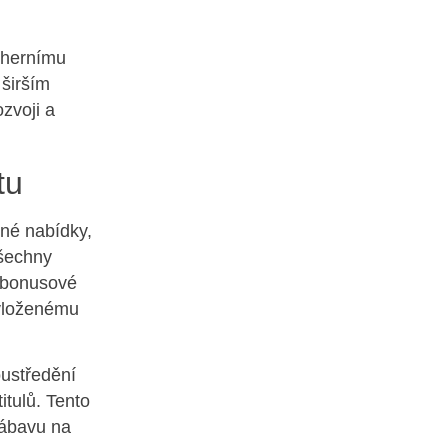
 hernímu
 širším
zvoji a
tu
pné nabídky,
všechny
í bonusové
 vloženému
oustředění
itulů. Tento
zábavu na