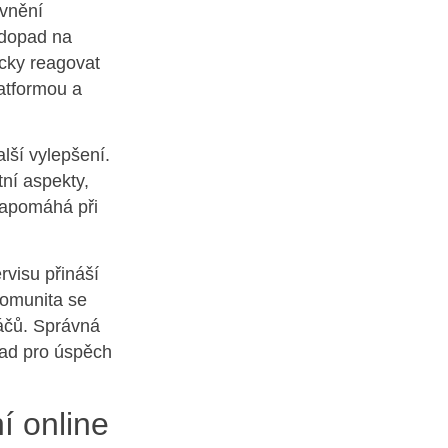
ivnění
 dopad na
icky reagovat
latformou a
lší vylepšení.
tní aspekty,
 napomáhá při
rvisu přináší
komunita se
ráčů. Správná
lad pro úspěch
í online