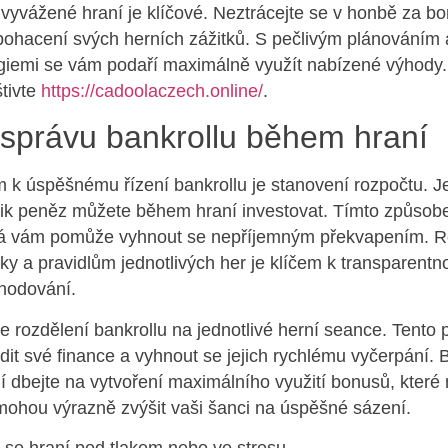
vyvážené hraní je klíčové. Neztrácejte se v honbě za bo
obohacení svých herních zážitků. S pečlivým plánováním 
egiemi se vám podaří maximálně využít nabízené výhody.
štivte
https://cadoolaczech.online/
.
 správu bankrollu během hraní
 k úspěšnému řízení bankrollu je stanovení rozpočtu. Je
olik peněz můžete během hraní investovat. Tímto způsobe
erá vám pomůže vyhnout se nepříjemným překvapením. 
y a pravidlům jednotlivých her je klíčem k transparentno
zhodování.
e rozdělení bankrollu na jednotlivé herní seance. Tento
dit své finance a vyhnout se jejich rychlému vyčerpání.
 dbejte na vytvoření maximálního využití bonusů, které 
 mohou výrazně zvýšit vaši šanci na úspěšné sázení.