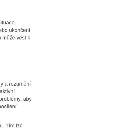
ituace.
nebo ukončení
u může vést k
ry a rozumění
aktivní
 problémy, aby
posílení
u. Tím lze