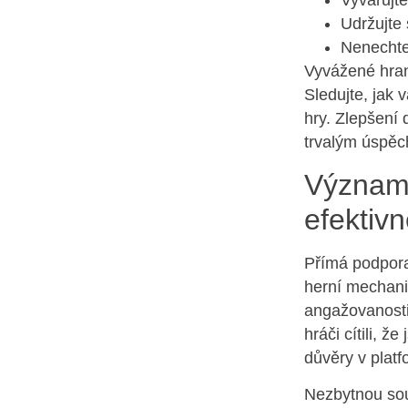
Vyvarujte
Udržujte 
Nenechte
Vyvážené hraní
Sledujte, jak
hry. Zlepšení
trvalým úspěc
Význam 
efektivn
Přímá podpora 
herní mechanik
angažovanosti
hráči cítili, 
důvěry v platf
Nezbytnou souč