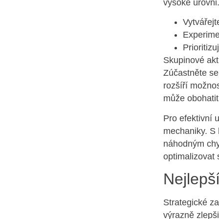
vysoké úrovni
Vytvářejt
Experimen
Prioritiz
Skupinové akt
Zúčastněte se 
rozšíří možnos
může obohatit 
Pro efektivní 
mechaniky. S 
náhodným chyb
optimalizovat 
Nejlepš
Strategické za
výrazně zlepši