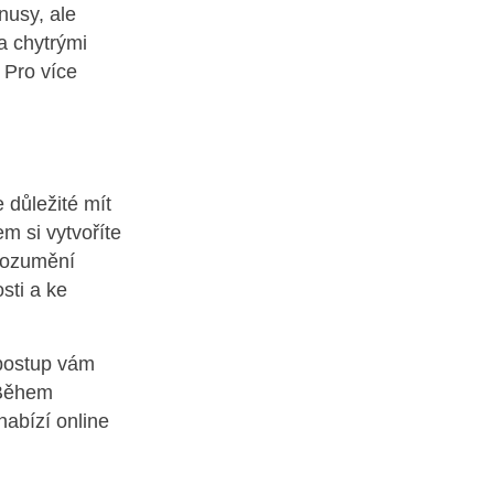
nusy, ale
a chytrými
 Pro více
 důležité mít
m si vytvoříte
Rozumění
sti a ke
 postup vám
 Během
nabízí online