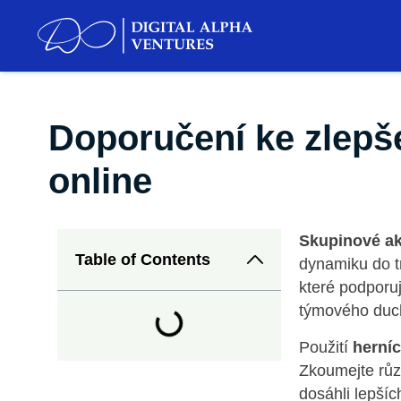
Doporučení ke zlepše
online
Skupinové akt
Table of Contents
dynamiku do tr
které podporuj
týmového ducha
Použití
herníc
Zkoumejte různ
dosáhli lepšíc