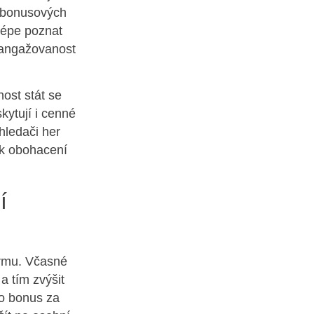
y bonusových
lépe poznat
u angažovanost
nost stát se
kytují i cenné
hledači her
 k obohacení
í
ormu. Včasné
 tím zvýšit
o bonus za