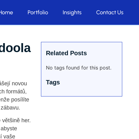
Home
Portfolio
Insights
Contact Us
adoola
Related Posts
No tags found for this post.
Tags
ášejí novou
ch formátů,
nže posílíte
í zábavu.
většině her.
 abyste
ší vaše