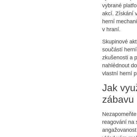
vybrané platf
akcí. Získání
herní mechani
v hraní.
Skupinové akti
součástí herní
zkušenosti a p
nahlédnout do 
vlastní herní 
Jak vyu
zábavu
Nezapomeňte s
reagování na 
angažovanost 