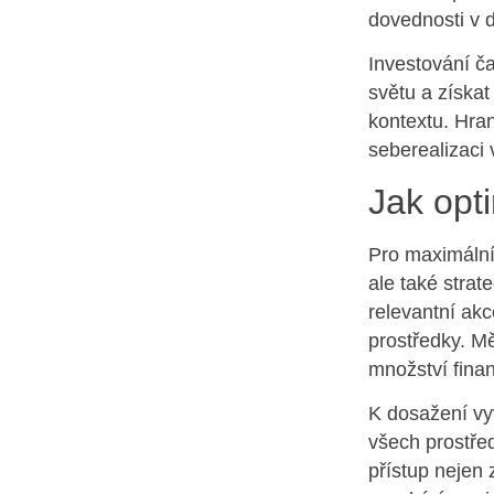
dovednosti v 
Investování č
světu a získat
kontextu. Hran
seberealizaci 
Jak opt
Pro maximální 
ale také strat
relevantní akc
prostředky. M
množství finan
K dosažení vy
všech prostřed
přístup nejen