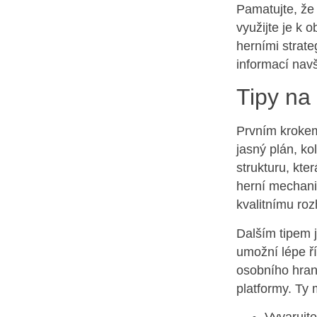
Pamatujte, že 
využijte je k 
herními strat
informací nav
Tipy na
Prvním krokem
jasný plán, k
strukturu, kt
herní mechanik
kvalitnímu ro
Dalším tipem j
umožní lépe ří
osobního hraní
platformy. Ty