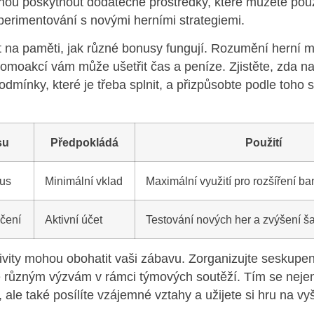
ou poskytnout dodatečné prostředky, které můžete použ
perimentování s novými herními strategiemi.
ít na paměti, jak různé bonusy fungují. Rozumění herní 
romoakcí vám může ušetřit čas a peníze. Zjistěte, zda n
dmínky, které je třeba splnit, a přizpůsobte podle toho 
su
Předpokládá
Použití
us
Minimální vklad
Maximální využití pro rozšíření ba
čení
Aktivní účet
Testování nových her a zvýšení š
vity mohou obohatit vaši zábavu. Zorganizujte seskupení
e různým výzvám v rámci týmových soutěží. Tím se nejen
ale také posílíte vzájemné vztahy a užijete si hru na vyš