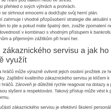
 se hraní pod tlakem nebo ve stresu.
si přehled o svých výhrách a prohrách.
 se strhnout emocemi a dodržujte svůj herní plán.
 zahrnuje i vhodné přizpůsobení strategie dle aktuální s
 vám to jde a pokud máte špatný den, zvažte zpomalení 
 dovedností v kombinaci s vhodným přístupem k bankroll
hům a přijemným zážitkům při hraní her.
zákaznického servisu a jak ho
ě využít
hráčů může výrazně ovlivnit jejich osobní prožitek ze h
y. Zajištění kvalitního zákaznického servisu je klíčem k 
 hráčů. Zároveň je důležité rychle reagovat na dotazy a
že jsou slyšeni a respektováni. Takový přístup může vést k 
ormu.
ástí zákaznického servisu je efektivní školení personál