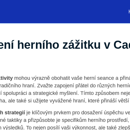
ní herního zážitku v C
ivity
mohou výrazně obohatit vaše herní seance a přin
adičního hraní. Zvažte zapojení přátel do různých herní
í spolupráci a strategické myšlení. Tímto způsobem neje
, ale také si užijete vyvážené hraní, které přináší větš
h strategií
je klíčovým prvkem pro dosažení úspěchu ve 
é taktiky a přizpůsobte je specifikům herního prostředí,
h výsledků. To nejen posílí vaši výkonnost, ale také zlep