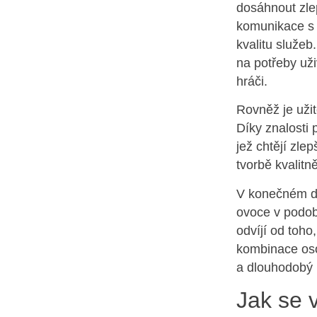
dosáhnout zle
komunikace s 
kvalitu služeb
na potřeby uži
hráči.
Rovněž je uži
Díky znalosti 
jež chtějí zle
tvorbě kvalitn
V konečném důs
ovoce v podobě
odvíjí od toh
kombinace oso
a dlouhodobý 
Jak se 