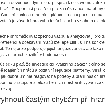
pšení dovedností týmu, což přispívá k celkovému zefekt
hráči. Podporující prostředí pro zaměstnance má přímý
. Spojení znalostí o herních plánech a schopností empat
vatelů je zásadní pro vybudování silného vztahu mezi p
tečné shromažďovat zpětnou vazbu a analyzovat ji pro da
preferencí a očekávání hráčů lze lépe cílit úsilí na konkré
pšit. To nejenže podporuje jejich angažovanost, ale také
ějších herních zážitků v budoucnosti.
ledku platí, že investice do kvalitního zákaznického se
 loajálních hráčů a pozitivní reputace platformy. Silná 
o, jak dobře umíme reagovat na potřeby a přání našich h
bního přístupu a znalostí herních mechanik vytváří zák
rozvoj.
vyhnout častým chybám při hran