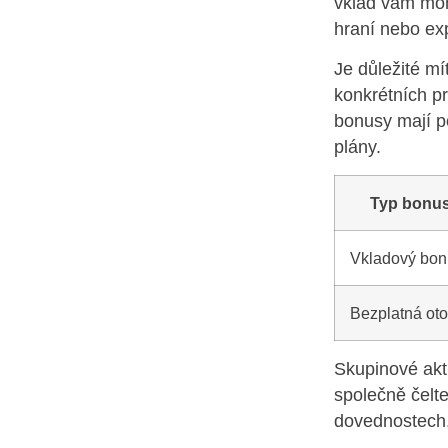
vklad vám moh
hraní nebo ex
Je důležité m
konkrétních p
bonusy mají po
plány.
Typ bonu
Vkladový bon
Bezplatná oto
Skupinové akti
společně čelt
dovednostech, 