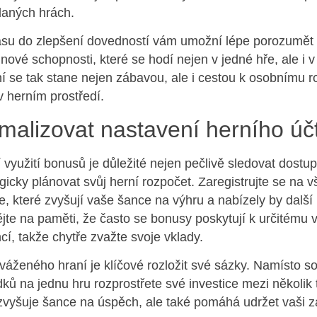
daných hrách.
asu do zlepšení dovedností vám umožní lépe porozumět
 nové schopnosti, které se hodí nejen v jedné hře, ale i v
í se tak stane nejen zábavou, ale i cestou k osobnímu ro
v herním prostředí.
imalizovat nastavení herního úč
využití bonusů je důležité nejen pečlivě sledovat dostu
egicky plánovat svůj herní rozpočet. Zaregistrujte se na 
e, které zvyšují vaše šance na výhru a nabízely by dalš
ějte na paměti, že často se bonusy poskytují k určitému
cí, takže chytře zvažte svoje vklady.
váženého hraní je klíčové rozložit své sázky. Namísto s
ků na jednu hru rozprostřete své investice mezi několik t
 zvyšuje šance na úspěch, ale také pomáhá udržet vaši 