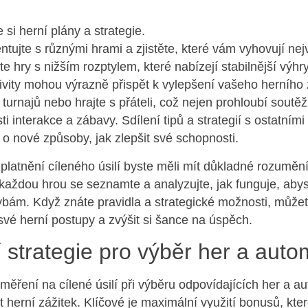
.
e si herní plány a strategie.
tujte s různými hrami a zjistěte, které vám vyhovují nej
ujte hry s nižším rozptylem, které nabízejí stabilnější výhry
ivity mohou výrazně přispět k vylepšení vašeho herního 
turnajů nebo hrajte s přáteli, což nejen prohloubí soutěži
ti interakce a zábavy. Sdílení tipů a strategií s ostatními
o nové způsoby, jak zlepšit své schopnosti.
uplatnění cíleného úsilí byste měli mít důkladné rozumění
každou hrou se seznamte a analyzujte, jak funguje, abys
ám. Když znáte pravidla a strategické možnosti, můžet
své herní postupy a zvýšit si šance na úspěch.
í strategie pro výběr her a aut
měření na cílené úsilí při výběru odpovídajících her a 
t herní zážitek. Klíčové je maximální využití bonusů, kter