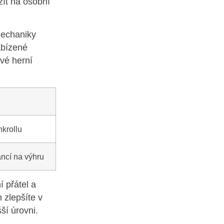
ít na osobní
mechaniky
abízené
své herní
nkrollu
ancí na výhru
 přátel a
 zlepšíte v
ší úrovni.