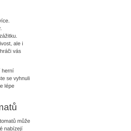
více.
.
zážitku.
vost, ale i
 hráči vás
 herní
te se vyhnuli
e lépe
omatů
automatů může
é nabízejí