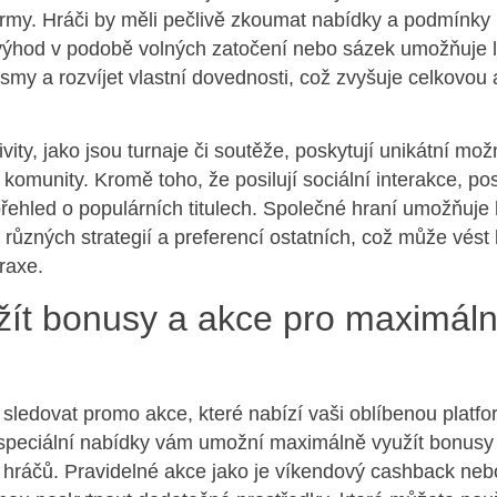
ormy. Hráči by měli pečlivě zkoumat nabídky a podmínk
 výhod v podobě volných zatočení nebo sázek umožňuje 
smy a rozvíjet vlastní dovednosti, což zvyšuje celkovo
vity, jako jsou turnaje či soutěže, poskytují unikátní mož
 komunity. Kromě toho, že posilují sociální interakce, pos
řehled o populárních titulech. Společné hraní umožňuje 
různých strategií a preferencí ostatních, což může vést
praxe.
žít bonusy a akce pro maximáln
ledovat promo akce, které nabízí vaši oblíbenou platf
speciální nabídky vám umožní maximálně využít bonusy a
hráčů. Pravidelné akce jako je víkendový cashback neb