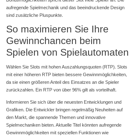
aufregende Spielmechanik und das beeindruckende Design
sind zusätzliche Pluspunkte.
So maximieren Sie Ihre
Gewinnchancen beim
Spielen von Spielautomaten
Wählen Sie Slots mit hohen Auszahlungsquoten (RTP). Slots
mit einer höheren RTP bieten bessere Gewinnmöglichkeiten,
da sie einen größeren Anteil des Einsatzes an die Spieler
zurückzahlen. Ein RTP von über 96% gilt als vorteilhaft.
Informieren Sie sich über die neuesten Entwicklungen und
Grafiken. Die Entwickler bringen regelmäßig Neuheiten auf
den Markt, die spannende Themen und innovative
Spielmechaniken bieten. Aktuelle Titel könnten aufregende
Gewinnmöglichkeiten mit speziellen Funktionen wie