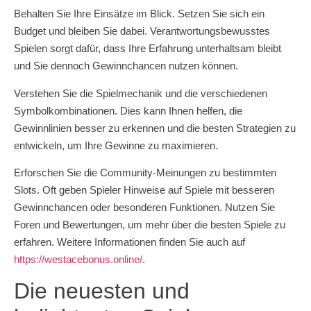
Behalten Sie Ihre Einsätze im Blick. Setzen Sie sich ein
Budget und bleiben Sie dabei. Verantwortungsbewusstes
Spielen sorgt dafür, dass Ihre Erfahrung unterhaltsam bleibt
und Sie dennoch Gewinnchancen nutzen können.
Verstehen Sie die Spielmechanik und die verschiedenen
Symbolkombinationen. Dies kann Ihnen helfen, die
Gewinnlinien besser zu erkennen und die besten Strategien zu
entwickeln, um Ihre Gewinne zu maximieren.
Erforschen Sie die Community-Meinungen zu bestimmten
Slots. Oft geben Spieler Hinweise auf Spiele mit besseren
Gewinnchancen oder besonderen Funktionen. Nutzen Sie
Foren und Bewertungen, um mehr über die besten Spiele zu
erfahren. Weitere Informationen finden Sie auch auf
https://westacebonus.online/
.
Die neuesten und