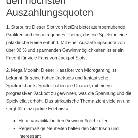
den höchsten
Auszahlungsquoten
1. Starburst: Dieser Slot von NetEnt bietet atemberaubende
Grafiken und ein aufregendes Thema, das die Spieler in eine
galaktische Reise entführt. Mit einer Auszahlungsquote von
über 96 % und spannenden Gewinnmöglichkeiten ist er ein
Favorit für viele Fans von Jackpot Slots.
2. Mega Moolah: Dieser Klassiker von Microgaming ist
bekannt für seine hohen Jackpots und fantastische
Spielmechanik. Spieler haben die Chance, mit einem
progressiven Jackpot zu gewinnen, was die Spannung und die
Spielvielfalt erhöht. Das afrikanische Thema zieht viele an und
sorgt für einzigartige Erlebnisse.
Hohe Variabilität in den Gewinnmöglichkeiten
Regelmäßige Neuheiten halten den Slot frisch und
interessant