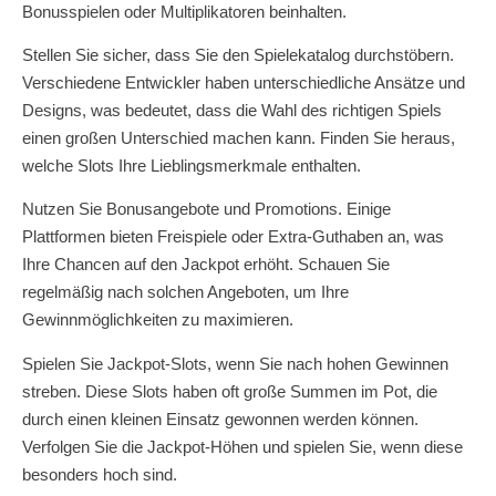
Bonusspielen oder Multiplikatoren beinhalten.
Stellen Sie sicher, dass Sie den Spielekatalog durchstöbern.
Verschiedene Entwickler haben unterschiedliche Ansätze und
Designs, was bedeutet, dass die Wahl des richtigen Spiels
einen großen Unterschied machen kann. Finden Sie heraus,
welche Slots Ihre Lieblingsmerkmale enthalten.
Nutzen Sie Bonusangebote und Promotions. Einige
Plattformen bieten Freispiele oder Extra-Guthaben an, was
Ihre Chancen auf den Jackpot erhöht. Schauen Sie
regelmäßig nach solchen Angeboten, um Ihre
Gewinnmöglichkeiten zu maximieren.
Spielen Sie Jackpot-Slots, wenn Sie nach hohen Gewinnen
streben. Diese Slots haben oft große Summen im Pot, die
durch einen kleinen Einsatz gewonnen werden können.
Verfolgen Sie die Jackpot-Höhen und spielen Sie, wenn diese
besonders hoch sind.