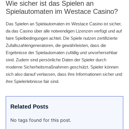
Wie sicher ist das Spielen an
Spielautomaten im Westace Casino?
Das Spielen an Spielautomaten im Westace Casino ist sicher,
da das Casino über alle notwendigen Lizenzen verfügt und auf
faire Spielbedingungen achtet. Die Spiele nutzen zertifizierte
Zufallszahlengeneratoren, die gewährleisten, dass die
Ergebnisse der Spielautomaten zufällig und unvorhersehbar
sind. Zudem sind persönliche Daten der Spieler durch
moderne Sicherheitsmaßnahmen geschützt. Spieler können
sich also darauf verlassen, dass ihre Informationen sicher und
ihre Spielerlebnisse fair sind.
Related Posts
No tags found for this post.