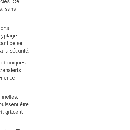
ociés. Ce
s, sans
ions
ryptage
tant de se
à la sécurité.
lectroniques
transferts
érience
nnelles,
uissent être
rit grâce à