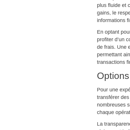
plus fluide et
gains, le resp
informations f
En optant pour
profiter d’un 
de frais. Une 
permettant ain
transactions f
Options
Pour une expér
transférer des 
nombreuses sol
chaque opérat
La transparen