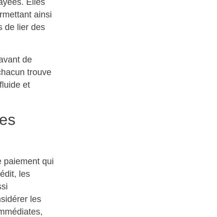
ayées. Elles
rmettant ainsi
 de lier des
 avant de
chacun trouve
luide et
ues
e paiement qui
dit, les
si
sidérer les
immédiates,