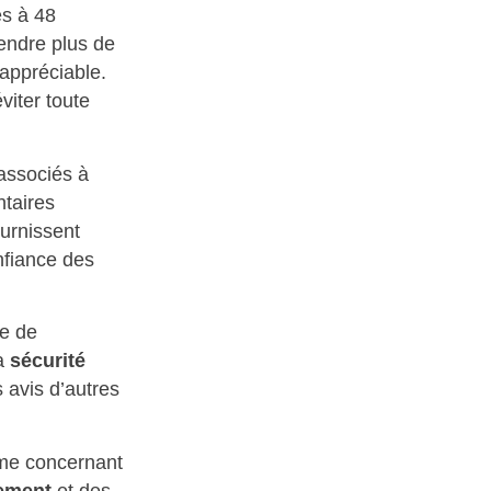
es à 48
endre plus de
 appréciable.
viter toute
 associés à
taires
ournissent
onfiance des
de de
La
sécurité
s avis d’autres
orme concernant
tement
et des