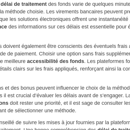
e
délai de traitement
des fonds varie de quelques minut
 la méthode choisie. Les virements bancaires peuvent pr
que les solutions électroniques offrent une instantanéité
nce
des informations sur ces délais est essentielle pour é
rs doivent également être conscients des éventuels frais
e de paiement. Choisir une option sans frais supplémen
ne meilleure
accessibilité des fonds
. Les plateformes f
tails clairs sur les frais appliqués, renforçant ainsi la c
s et des bonus peuvent influencer le choix de la métho
 il est crucial d’évaluer les délais avant de s’engager. 
ions
doit rester une priorité, et il est sage de consulter le
vant de sélectionner une méthode.
conseillé de suivre les mises à jour fournies par la platef
 traitement. Une bonne compréhension des
délai de trai