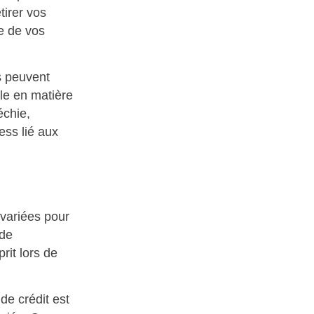
tirer vos
e de vos
rs peuvent
le en matière
échie,
ess lié aux
 variées pour
 de
rit lors de
e crédit est