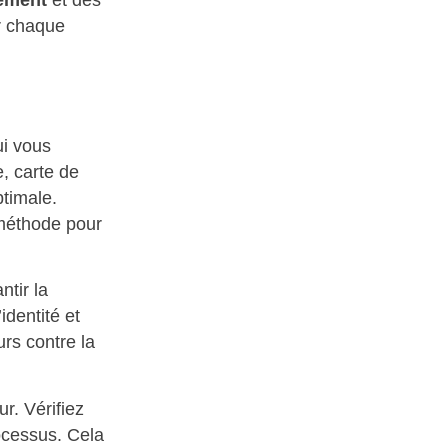
ur chaque
i vous
, carte de
ptimale.
 méthode pour
ntir la
identité et
urs contre la
ur. Vérifiez
rocessus. Cela