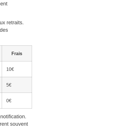
ient
x retraits.
 des
Frais
10€
5€
0€
otification.
frent souvent