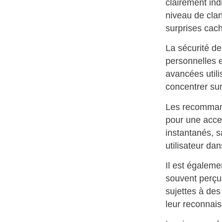
clairement ind
niveau de clar
surprises cac
La sécurité de
personnelles 
avancées utili
concentrer sur
Les recommanda
pour une acces
instantanés, s
utilisateur da
Il est égaleme
souvent perçu
sujettes à des 
leur reconnai