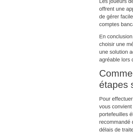
Les joueurs de
offrent une a
de gérer facil
comptes banca
En conclusion,
choisir une mé
une solution a
agréable lors 
Comment
étapes 
Pour effectue
vous convient 
portefeuilles 
recommandé de
délais de trai