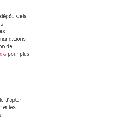
 dépôt. Cela
ns
les
ommandations
ion de
ick/
pour plus
dé d’opter
t et les
s