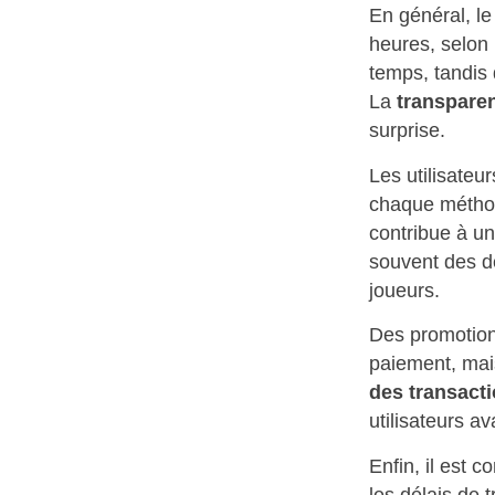
En général, l
heures, selon
temps, tandis 
La
transpare
surprise.
Les utilisateu
chaque méthod
contribue à u
souvent des dé
joueurs.
Des promotion
paiement, mais
des transact
utilisateurs a
Enfin, il est 
les délais de