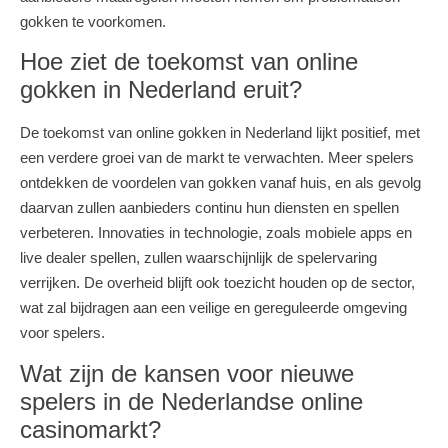
gokken te voorkomen.
Hoe ziet de toekomst van online
gokken in Nederland eruit?
De toekomst van online gokken in Nederland lijkt positief, met
een verdere groei van de markt te verwachten. Meer spelers
ontdekken de voordelen van gokken vanaf huis, en als gevolg
daarvan zullen aanbieders continu hun diensten en spellen
verbeteren. Innovaties in technologie, zoals mobiele apps en
live dealer spellen, zullen waarschijnlijk de spelervaring
verrijken. De overheid blijft ook toezicht houden op de sector,
wat zal bijdragen aan een veilige en gereguleerde omgeving
voor spelers.
Wat zijn de kansen voor nieuwe
spelers in de Nederlandse online
casinomarkt?