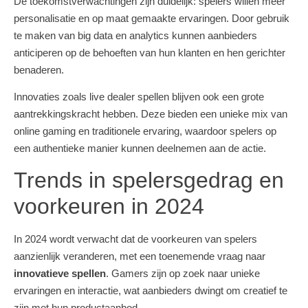
De toekomstverwachtingen zijn duidelijk: spelers willen meer
personalisatie en op maat gemaakte ervaringen. Door gebruik
te maken van big data en analytics kunnen aanbieders
anticiperen op de behoeften van hun klanten en hen gerichter
benaderen.
Innovaties zoals live dealer spellen blijven ook een grote
aantrekkingskracht hebben. Deze bieden een unieke mix van
online gaming en traditionele ervaring, waardoor spelers op
een authentieke manier kunnen deelnemen aan de actie.
Trends in spelersgedrag en
voorkeuren in 2024
In 2024 wordt verwacht dat de voorkeuren van spelers
aanzienlijk veranderen, met een toenemende vraag naar
innovatieve spellen
. Gamers zijn op zoek naar unieke
ervaringen en interactie, wat aanbieders dwingt om creatief te
zijn met hun productaanbod.