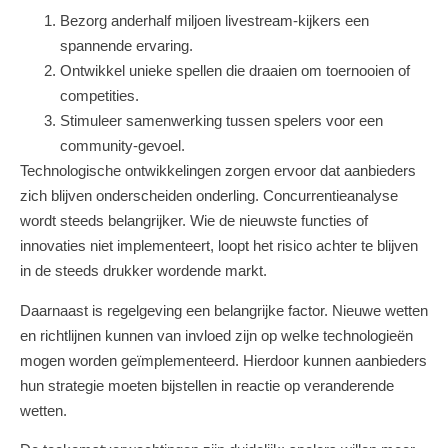
Bezorg anderhalf miljoen livestream-kijkers een
spannende ervaring.
Ontwikkel unieke spellen die draaien om toernooien of
competities.
Stimuleer samenwerking tussen spelers voor een
community-gevoel.
Technologische ontwikkelingen zorgen ervoor dat aanbieders
zich blijven onderscheiden onderling. Concurrentieanalyse
wordt steeds belangrijker. Wie de nieuwste functies of
innovaties niet implementeert, loopt het risico achter te blijven
in de steeds drukker wordende markt.
Daarnaast is regelgeving een belangrijke factor. Nieuwe wetten
en richtlijnen kunnen van invloed zijn op welke technologieën
mogen worden geïmplementeerd. Hierdoor kunnen aanbieders
hun strategie moeten bijstellen in reactie op veranderende
wetten.