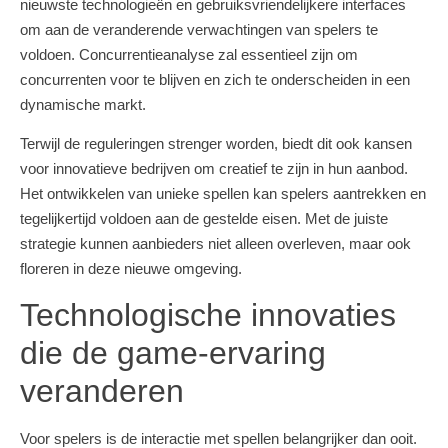
nieuwste technologieën en gebruiksvriendelijkere interfaces
om aan de veranderende verwachtingen van spelers te
voldoen. Concurrentieanalyse zal essentieel zijn om
concurrenten voor te blijven en zich te onderscheiden in een
dynamische markt.
Terwijl de reguleringen strenger worden, biedt dit ook kansen
voor innovatieve bedrijven om creatief te zijn in hun aanbod.
Het ontwikkelen van unieke spellen kan spelers aantrekken en
tegelijkertijd voldoen aan de gestelde eisen. Met de juiste
strategie kunnen aanbieders niet alleen overleven, maar ook
floreren in deze nieuwe omgeving.
Technologische innovaties
die de game-ervaring
veranderen
Voor spelers is de interactie met spellen belangrijker dan ooit.