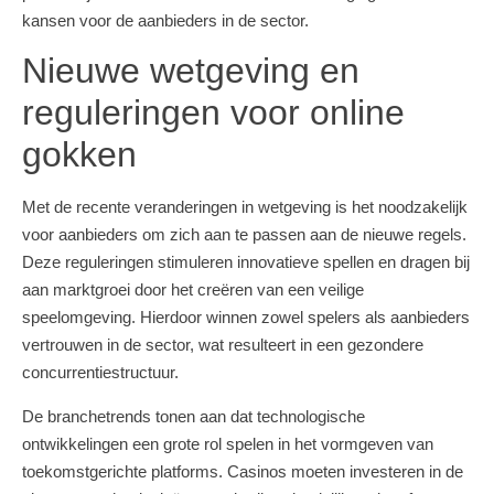
kansen voor de aanbieders in de sector.
Nieuwe wetgeving en
reguleringen voor online
gokken
Met de recente veranderingen in wetgeving is het noodzakelijk
voor aanbieders om zich aan te passen aan de nieuwe regels.
Deze reguleringen stimuleren innovatieve spellen en dragen bij
aan marktgroei door het creëren van een veilige
speelomgeving. Hierdoor winnen zowel spelers als aanbieders
vertrouwen in de sector, wat resulteert in een gezondere
concurrentiestructuur.
De branchetrends tonen aan dat technologische
ontwikkelingen een grote rol spelen in het vormgeven van
toekomstgerichte platforms. Casinos moeten investeren in de