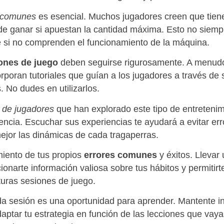
 comunes
es esencial. Muchos jugadores creen que tie
de ganar si apuestan la cantidad máxima. Esto no siempr
 si no comprenden el funcionamiento de la máquina.
ones de juego
deben seguirse rigurosamente. A menudo
poran tutoriales que guían a los jugadores a través de 
s. No dudes en utilizarlos.
 de jugadores
que han explorado este tipo de entreteni
rencia. Escuchar sus experiencias te ayudará a evitar err
jor las dinámicas de cada tragaperras.
iento de tus propios
errores comunes
y éxitos. Llevar 
onarte información valiosa sobre tus hábitos y permitirte
turas sesiones de juego.
a sesión es una oportunidad para aprender. Mantente i
aptar tu estrategia en función de las lecciones que vay