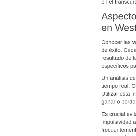
en el transcur
Aspecto
en Wes
Conocer las
v
de éxito. Cad
resultado de 
específicos pa
Un análisis de
tiempo real. 
Utilizar esta 
ganar o perder
Es crucial evi
impulsividad a
frecuentemente