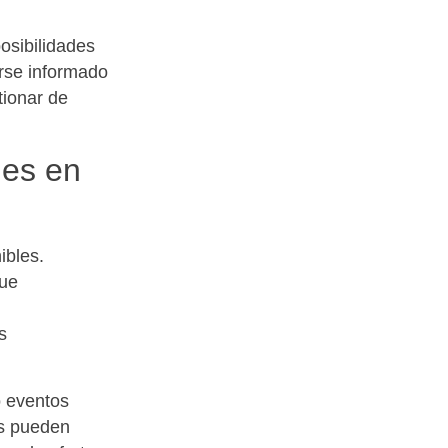
osibilidades
erse informado
ionar de
nes en
ibles.
que
s
o eventos
as pueden