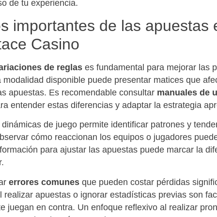
so de tu experiencia.
s importantes de las apuestas 
tace Casino
ariaciones de reglas
es fundamental para mejorar las p
a modalidad disponible puede presentar matices que afec
las apuestas. Es recomendable consultar
manuales de u
ra entender estas diferencias y adaptar la estrategia a
 dinámicas de juego permite identificar patrones y tende
Observar cómo reaccionan los equipos o jugadores puede
información para ajustar las apuestas puede marcar la dif
.
tar
errores comunes
que pueden costar pérdidas signific
l realizar apuestas o ignorar estadísticas previas son fa
 juegan en contra. Un enfoque reflexivo al realizar pro