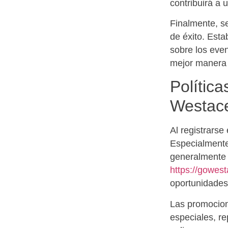
contribuirá a
Finalmente, s
de éxito. Est
sobre los eve
mejor manera 
Polític
Westac
Al registrarse 
Especialmente,
generalmente s
https://gowes
oportunidades
Las promocion
especiales, re