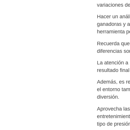
variaciones de
Hacer un análi
ganadoras y a
herramienta p
Recuerda que 
diferencias son
La atención a
resultado fina
Además, es re
el entorno tam
diversión.
Aprovecha las 
entretenimient
tipo de presió