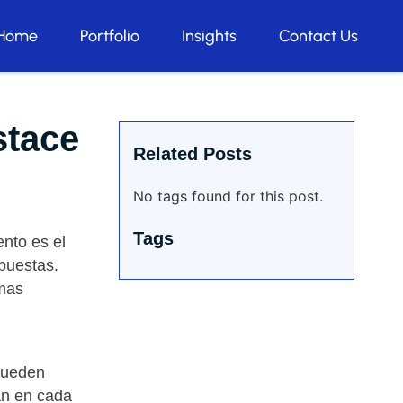
Home
Portfolio
Insights
Contact Us
stace
Related Posts
No tags found for this post.
Tags
nto es el
puestas.
rmas
ueden
an en cada