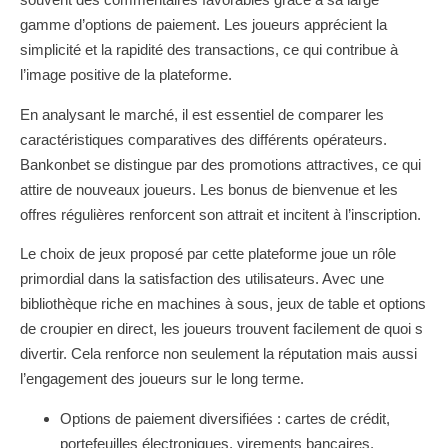
gamme d’options de paiement. Les joueurs apprécient la
simplicité et la rapidité des transactions, ce qui contribue à
l’image positive de la plateforme.
En analysant le marché, il est essentiel de comparer les
caractéristiques comparatives des différents opérateurs.
Bankonbet se distingue par des promotions attractives, ce qui
attire de nouveaux joueurs. Les bonus de bienvenue et les
offres régulières renforcent son attrait et incitent à l’inscription.
Le choix de jeux proposé par cette plateforme joue un rôle
primordial dans la satisfaction des utilisateurs. Avec une
bibliothèque riche en machines à sous, jeux de table et options
de croupier en direct, les joueurs trouvent facilement de quoi s
divertir. Cela renforce non seulement la réputation mais aussi
l’engagement des joueurs sur le long terme.
Options de paiement diversifiées : cartes de crédit,
portefeuilles électroniques, virements bancaires.