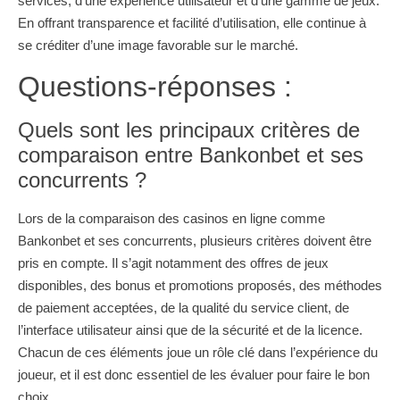
services, d’une expérience utilisateur et d’une gamme de jeux.
En offrant transparence et facilité d’utilisation, elle continue à
se créditer d’une image favorable sur le marché.
Questions-réponses :
Quels sont les principaux critères de
comparaison entre Bankonbet et ses
concurrents ?
Lors de la comparaison des casinos en ligne comme
Bankonbet et ses concurrents, plusieurs critères doivent être
pris en compte. Il s’agit notamment des offres de jeux
disponibles, des bonus et promotions proposés, des méthodes
de paiement acceptées, de la qualité du service client, de
l’interface utilisateur ainsi que de la sécurité et de la licence.
Chacun de ces éléments joue un rôle clé dans l’expérience du
joueur, et il est donc essentiel de les évaluer pour faire le bon
choix.