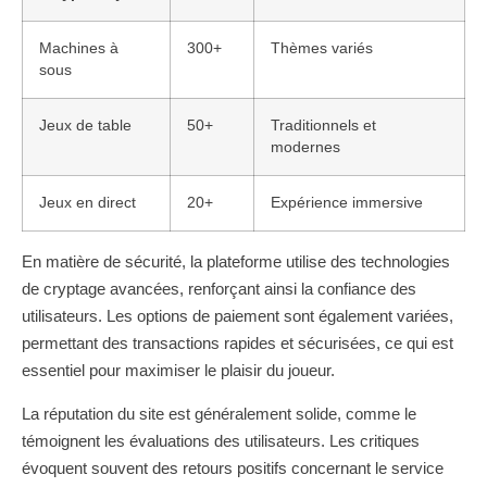
Machines à
300+
Thèmes variés
sous
Jeux de table
50+
Traditionnels et
modernes
Jeux en direct
20+
Expérience immersive
En matière de sécurité, la plateforme utilise des technologies
de cryptage avancées, renforçant ainsi la confiance des
utilisateurs. Les options de paiement sont également variées,
permettant des transactions rapides et sécurisées, ce qui est
essentiel pour maximiser le plaisir du joueur.
La réputation du site est généralement solide, comme le
témoignent les évaluations des utilisateurs. Les critiques
évoquent souvent des retours positifs concernant le service