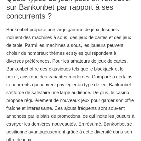
sur Bankonbet par rapport à ses
concurrents ?
Bankonbet propose une large gamme de jeux, lesquels
incluent des machines à sous, des jeux de cartes et des jeux
de table. Parmi les machines à sous, les joueurs peuvent
choisir de nombreux thèmes et styles qui répondent à
diverses préférences. Pour les amateurs de jeux de cartes,
Bankonbet offre des classiques tels que le blackjack et le
poker, ainsi que des variantes modernes. Comparé à certains
concurrents qui peuvent privilégier un type de jeu, Bankonbet
s’efforce de satisfaire une large audience. De plus, le casino
propose régulièrement de nouveaux jeux pour garder son offre
fraîche et intéressante. Ces ajouts fréquents sont souvent
annoncés par le biais de promotions, ce qui incite les joueurs à
essayer les dernières nouveautés. En résumé, Bankonbet se
positionne avantageusement grâce à cette diversité dans son
offre de jeux.