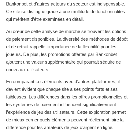
Bankonbet et d’autres acteurs du secteur est indispensable.
Ce site se distingue grâce à une multitude de fonctionnalités
qui méritent d’être examinées en détail.
Au cœur de cette analyse de marché se trouvent les options
de paiement disponibles. La diversité des méthodes de dépôt
et de retrait rappelle l’importance de la flexibilité pour les
joueurs. De plus, les promotions offertes par Bankonbet
ajoutent une valeur supplémentaire qui pourrait séduire de
nouveaux utilisateurs.
En comparant ces éléments avec d’autres plateformes, il
devient évident que chaque site a ses points forts et ses
faiblesses. Les différences dans les offres promotionnelles et
les systèmes de paiement influencent significativement
l’expérience de jeu des utilisateurs. Cette exploration permet
de mieux cerner quels éléments peuvent réellement faire la
différence pour les amateurs de jeux d’argent en ligne.