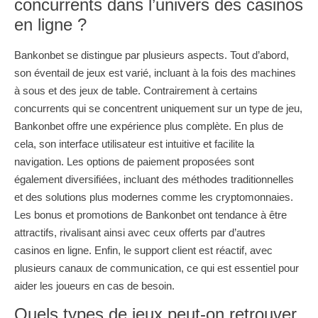
concurrents dans l’univers des casinos
en ligne ?
Bankonbet se distingue par plusieurs aspects. Tout d’abord,
son éventail de jeux est varié, incluant à la fois des machines
à sous et des jeux de table. Contrairement à certains
concurrents qui se concentrent uniquement sur un type de jeu,
Bankonbet offre une expérience plus complète. En plus de
cela, son interface utilisateur est intuitive et facilite la
navigation. Les options de paiement proposées sont
également diversifiées, incluant des méthodes traditionnelles
et des solutions plus modernes comme les cryptomonnaies.
Les bonus et promotions de Bankonbet ont tendance à être
attractifs, rivalisant ainsi avec ceux offerts par d’autres
casinos en ligne. Enfin, le support client est réactif, avec
plusieurs canaux de communication, ce qui est essentiel pour
aider les joueurs en cas de besoin.
Quels types de jeux peut-on retrouver