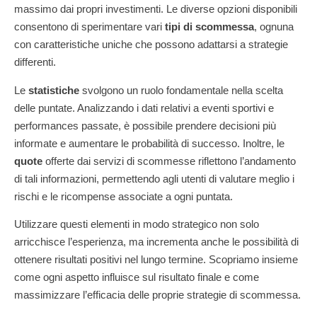
massimo dai propri investimenti. Le diverse opzioni disponibili
consentono di sperimentare vari
tipi di scommessa
, ognuna
con caratteristiche uniche che possono adattarsi a strategie
differenti.
Le
statistiche
svolgono un ruolo fondamentale nella scelta
delle puntate. Analizzando i dati relativi a eventi sportivi e
performances passate, è possibile prendere decisioni più
informate e aumentare le probabilità di successo. Inoltre, le
quote
offerte dai servizi di scommesse riflettono l’andamento
di tali informazioni, permettendo agli utenti di valutare meglio i
rischi e le ricompense associate a ogni puntata.
Utilizzare questi elementi in modo strategico non solo
arricchisce l’esperienza, ma incrementa anche le possibilità di
ottenere risultati positivi nel lungo termine. Scopriamo insieme
come ogni aspetto influisce sul risultato finale e come
massimizzare l’efficacia delle proprie strategie di scommessa.