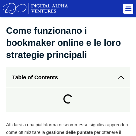
Come funzionano i
bookmaker online e le loro
strategie principali
Table of Contents
Affidarsi a una piattaforma di scommesse significa apprendere
come ottimizzare la
gestione delle puntate
per ottenere il