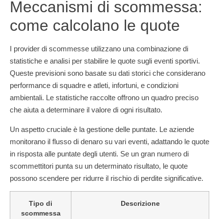
Meccanismi di scommessa:
come calcolano le quote
I provider di scommesse utilizzano una combinazione di
statistiche e analisi per stabilire le quote sugli eventi sportivi.
Queste previsioni sono basate su dati storici che considerano
performance di squadre e atleti, infortuni, e condizioni
ambientali. Le statistiche raccolte offrono un quadro preciso
che aiuta a determinare il valore di ogni risultato.
Un aspetto cruciale è la gestione delle puntate. Le aziende
monitorano il flusso di denaro su vari eventi, adattando le quote
in risposta alle puntate degli utenti. Se un gran numero di
scommettitori punta su un determinato risultato, le quote
possono scendere per ridurre il rischio di perdite significative.
Tipo di
Descrizione
scommessa