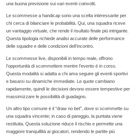
una buona previsione sui vari eventi coinvolti.
Le scommesse a handicap sono una scelta interessante per
chi cerca di bilanciare le probabilità. Qui, una squadra riceve
un vantaggio virtuale, che rende il risultato finale più intrigante.
Questa tipologia richiede analisi accurate delle performance
delle squadre e delle condizioni dell’incontro.
Le scommesse live, disponibili in tempo reale, offrono
l’opportunità di scommettere mentre l’evento è in corso.
Questa modalità si adatta a chi ama seguire gli eventi sportivi
e basarsi su dinamiche immediate. Le quote cambiano
rapidamente, quindi le decisioni devono essere tempestive per
massimizzare le possibilità di guadagno.
Un altro tipo comune è il “draw no bet”, dove si scommette su
una squadra vincente; in caso di pareggio, la puntata viene
restituita. Questa soluzione riduce il rischio e permette una
maggiore tranquillità ai giocatori, rendendo le partite più