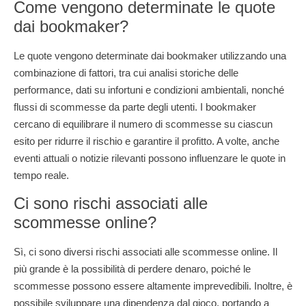
Come vengono determinate le quote
dai bookmaker?
Le quote vengono determinate dai bookmaker utilizzando una
combinazione di fattori, tra cui analisi storiche delle
performance, dati su infortuni e condizioni ambientali, nonché
flussi di scommesse da parte degli utenti. I bookmaker
cercano di equilibrare il numero di scommesse su ciascun
esito per ridurre il rischio e garantire il profitto. A volte, anche
eventi attuali o notizie rilevanti possono influenzare le quote in
tempo reale.
Ci sono rischi associati alle
scommesse online?
Sì, ci sono diversi rischi associati alle scommesse online. Il
più grande è la possibilità di perdere denaro, poiché le
scommesse possono essere altamente imprevedibili. Inoltre, è
possibile sviluppare una dipendenza dal gioco, portando a