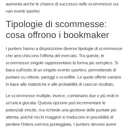
aumenta anche le chance di successo nelle scommesse sui
vari eventi sportivi.
Tipologie di scommesse:
cosa offrono i bookmaker
I punters hanno a disposizione diverse tipologie di scommesse
che arricchiscono l’offerta del mercato. Tra queste, le
scommesse singole rappresentano la forma più semplice. Si
basa sull’esito di un singolo evento sportivo, permettendo di
puntare su vittorie, pareggi o sconfitte. Le quote offerte variano
in base alle statistiche e alle probabilità di ciascun risultato.
Le scommesse multiple, invece, combinano due o più esiti in
un’unica giocata. Questa opzione può incrementare le
potenziali vincite, ma richiede una gestione delle puntate più
attenta, poiché rischi maggiori si traducono in possibilità di
perdere l’intera somma punteggiata. I punters devono avere