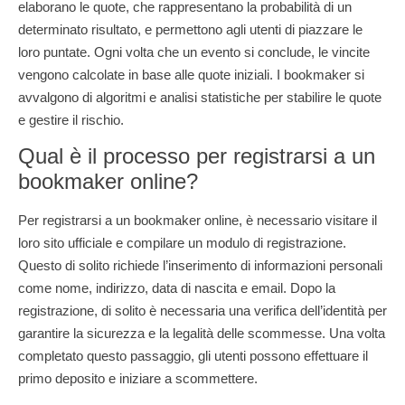
elaborano le quote, che rappresentano la probabilità di un
determinato risultato, e permettono agli utenti di piazzare le
loro puntate. Ogni volta che un evento si conclude, le vincite
vengono calcolate in base alle quote iniziali. I bookmaker si
avvalgono di algoritmi e analisi statistiche per stabilire le quote
e gestire il rischio.
Qual è il processo per registrarsi a un
bookmaker online?
Per registrarsi a un bookmaker online, è necessario visitare il
loro sito ufficiale e compilare un modulo di registrazione.
Questo di solito richiede l’inserimento di informazioni personali
come nome, indirizzo, data di nascita e email. Dopo la
registrazione, di solito è necessaria una verifica dell’identità per
garantire la sicurezza e la legalità delle scommesse. Una volta
completato questo passaggio, gli utenti possono effettuare il
primo deposito e iniziare a scommettere.