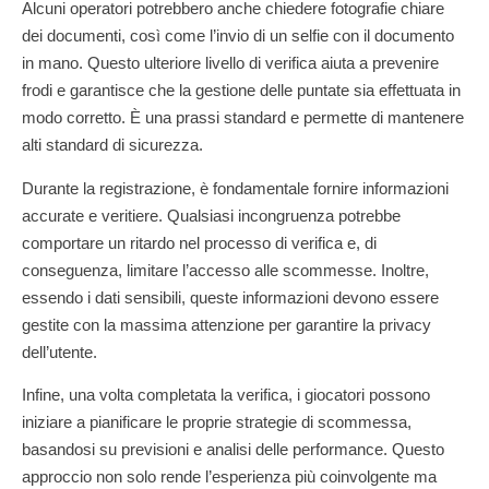
Alcuni operatori potrebbero anche chiedere fotografie chiare
dei documenti, così come l’invio di un selfie con il documento
in mano. Questo ulteriore livello di verifica aiuta a prevenire
frodi e garantisce che la gestione delle puntate sia effettuata in
modo corretto. È una prassi standard e permette di mantenere
alti standard di sicurezza.
Durante la registrazione, è fondamentale fornire informazioni
accurate e veritiere. Qualsiasi incongruenza potrebbe
comportare un ritardo nel processo di verifica e, di
conseguenza, limitare l’accesso alle scommesse. Inoltre,
essendo i dati sensibili, queste informazioni devono essere
gestite con la massima attenzione per garantire la privacy
dell’utente.
Infine, una volta completata la verifica, i giocatori possono
iniziare a pianificare le proprie strategie di scommessa,
basandosi su previsioni e analisi delle performance. Questo
approccio non solo rende l’esperienza più coinvolgente ma