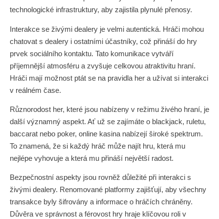
technologické infrastruktury, aby zajistila plynulé přenosy.
Interakce se živými dealery je velmi autentická. Hráči mohou
chatovat s dealery i ostatními účastníky, což přináší do hry
prvek sociálního kontaktu. Tato komunikace vytváří
příjemnější atmosféru a zvyšuje celkovou atraktivitu hraní.
Hráči mají možnost ptát se na pravidla her a užívat si interakci
v reálném čase.
Různorodost her, které jsou nabízeny v režimu živého hraní, je
další významný aspekt. Ať už se zajímáte o blackjack, ruletu,
baccarat nebo poker, online kasina nabízejí široké spektrum.
To znamená, že si každý hráč může najít hru, která mu
nejlépe vyhovuje a která mu přináší největší radost.
Bezpečnostní aspekty jsou rovněž důležité při interakci s
živými dealery. Renomované platformy zajišťují, aby všechny
transakce byly šifrovány a informace o hráčích chráněny.
Důvěra ve správnost a férovost hry hraje klíčovou roli v