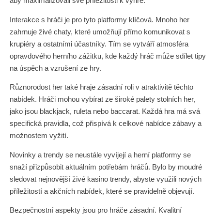
aby maximalizovali své příležitosti k výhře.
Interakce s hráči je pro tyto platformy klíčová. Mnoho her
zahrnuje živé chaty, které umožňují přímo komunikovat s
krupiéry a ostatními účastníky. Tím se vytváří atmosféra
opravdového herního zážitku, kde každý hráč může sdílet tipy
na úspěch a vzrušení ze hry.
Různorodost her také hraje zásadní roli v atraktivitě těchto
nabídek. Hráči mohou vybírat ze široké palety stolních her,
jako jsou blackjack, ruleta nebo baccarat. Každá hra má svá
specifická pravidla, což přispívá k celkové nabídce zábavy a
možnostem vyžití.
Novinky a trendy se neustále vyvíjejí a herní platformy se
snaží přizpůsobit aktuálním potřebám hráčů. Bylo by moudré
sledovat nejnovější živé kasino trendy, abyste využili nových
příležitostí a akčních nabídek, které se pravidelně objevují.
Bezpečnostní aspekty jsou pro hráče zásadní. Kvalitní