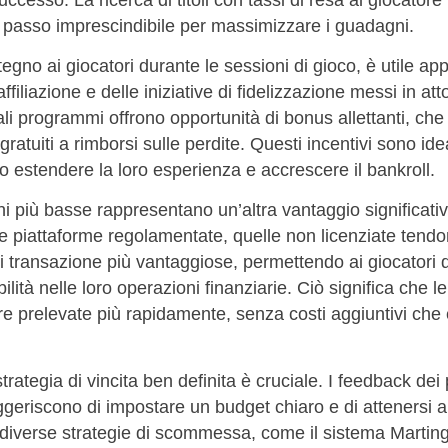
n passo imprescindibile per massimizzare i guadagni.
gno ai giocatori durante le sessioni di gioco, è utile appr
filiazione e delle iniziative di fidelizzazione messi in at
ali programmi offrono opportunità di bonus allettanti, ch
 gratuiti a rimborsi sulle perdite. Questi incentivi sono ide
 estendere la loro esperienza e accrescere il bankroll.
 più basse rappresentano un’altra vantaggio significativ
le piattaforme regolamentate, quelle non licenziate tendon
 transazione più vantaggiose, permettendo ai giocatori d
ilità nelle loro operazioni finanziarie. Ciò significa che le
 prelevate più rapidamente, senza costi aggiuntivi che 
rategia di vincita ben definita è cruciale. I feedback dei 
ggeriscono di impostare un budget chiaro e di attenersi a
diverse strategie di scommessa, come il sistema Marting