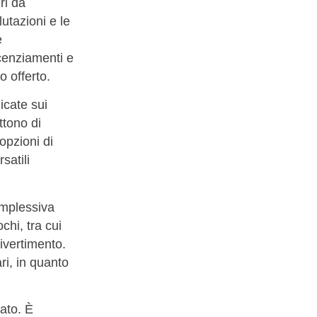
ri da
lutazioni e le
e
licenziamenti e
o offerto.
icate sui
ttono di
opzioni di
satili
omplessiva
chi, tra cui
ivertimento.
ri, in quanto
ato. È