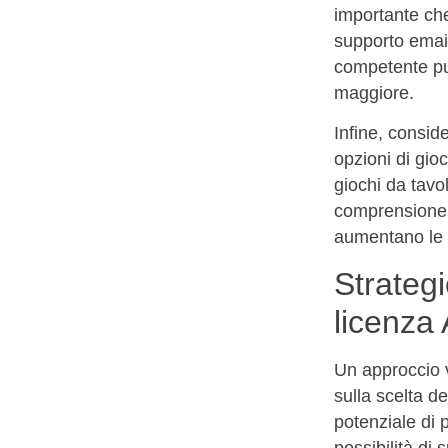
importante che
supporto email
competente può
maggiore.
Infine, consid
opzioni di gio
giochi da tavo
comprensione d
aumentano le p
Strategi
licenz
Un approccio 
sulla scelta d
potenziale di 
possibilità di 