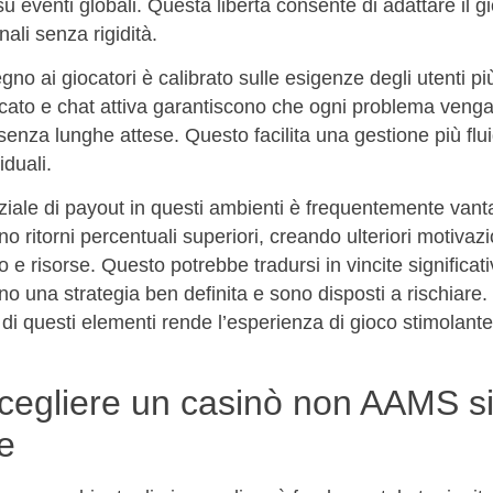
 eventi globali. Questa libertà consente di adattare il gi
ali senza rigidità.
tegno ai giocatori è calibrato sulle esigenze degli utenti pi
ato e chat attiva garantiscono che ogni problema venga
enza lunghe attese. Questo facilita una gestione più flui
iduali.
enziale di payout in questi ambienti è frequentemente vant
no ritorni percentuali superiori, creando ulteriori motivazi
o e risorse. Questo potrebbe tradursi in vincite significat
 una strategia ben definita e sono disposti a rischiare.
i questi elementi rende l’esperienza di gioco stimolante
egliere un casinò non AAMS si
le