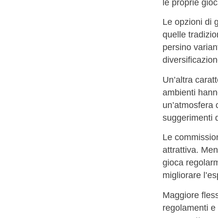
le proprie gioc
Le opzioni di 
quelle tradizi
persino variant
diversificazio
Un’altra caratt
ambienti hann
un’atmosfera c
suggerimenti d
Le commissioni
attrattiva. Me
gioca regolarm
migliorare l’e
Maggiore flessi
regolamenti e r