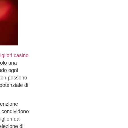
igliori casino
solo una
ndo ogni
atori possono
 potenziale di
ttenzione
so condividono
igliori da
elezione di