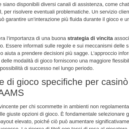
 siano disponibili diversi canali di assistenza, come chat
, per risolvere eventuali problematiche. Un servizio client
 garantire un’interazione più fluida durante il gioco e u
era l’importanza di una buona
strategia di vincita
associa
co. Essere informati sulle regole e sui meccanismi delle s
lo aiuta a prendere decisioni più sagge. L’approccio info
elle modalità di gioco forniscono una maggiore flessibil
ossibilità di successo nel lungo periodo.
e di gioco specifiche per casin
a AAMS
vincente per chi scommette in ambienti non regolamentat
elle giuste opzioni di gioco. È fondamentale selezionare 
payout elevato, poiché ciò può aumentare significativame
successo. La ricerca di titoli con tassi di resa al giocator