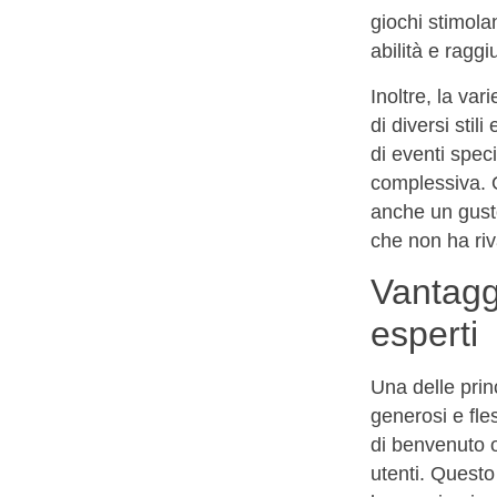
giochi stimola
abilità e raggi
Inoltre, la var
di diversi sti
di eventi spec
complessiva. Q
anche un gusto
che non ha riv
Vantagg
esperti
Una delle princ
generosi e fle
di benvenuto o
utenti. Questo