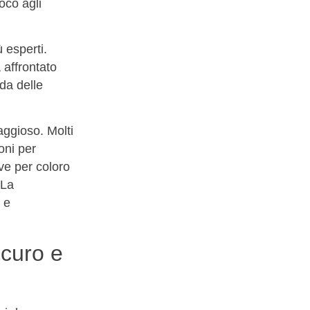
oco agli
ù esperti.
 affrontato
da delle
aggioso. Molti
oni per
ive per coloro
 La
 e
curo e