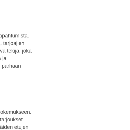
tapahtumista.
 tarjoajien
va tekijä, joka
 ja
at parhaan
n kokemukseen.
tarjoukset
Näiden etujen