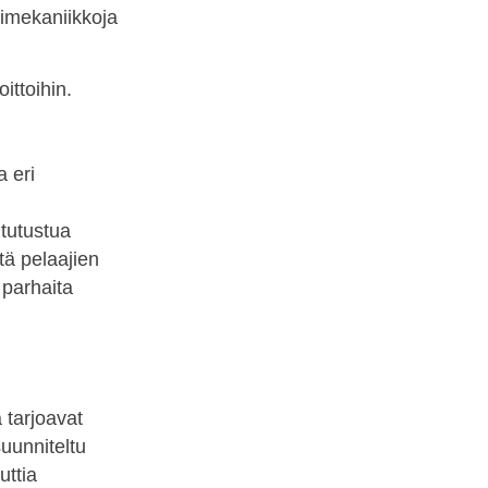
elimekaniikkoja
ittoihin.
a eri
 tutustua
tä pelaajien
 parhaita
a tarjoavat
uunniteltu
uttia