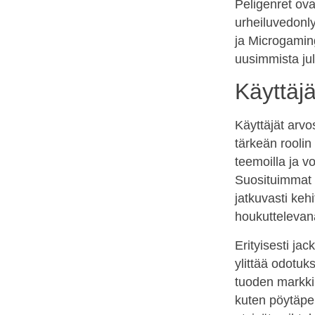
Peligenret ova
urheiluvedonly
ja Microgaming
uusimmista jul
Käyttäj
Käyttäjät arvo
tärkeän roolin 
teemoilla ja vo
Suosituimmat p
jatkuvasti keh
houkuttelevan
Erityisesti jac
ylittää odotuks
tuoden markkin
kuten pöytäpel