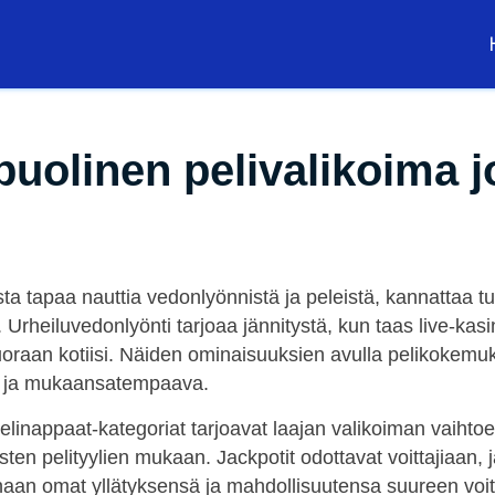
uolinen pelivalikoima j
aista tapaa nauttia vedonlyönnistä ja peleistä, kannattaa t
. Urheiluvedonlyönti tarjoaa jännitystä, kun taas live-kasi
raan kotiisi. Näiden ominaisuuksien avulla pelikokemuks
n ja mukaansatempaava.
pelinappaat-kategoriat tarjoavat laajan valikoiman vaihtoe
aisten pelityylien mukaan. Jackpotit odottavat voittajiaan, 
naan omat yllätyksensä ja mahdollisuutensa suureen vo