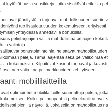
jat löytävät uusia suosikkeja, jotka sisältävät erilaisia p
.
 nostavat jännitystä ja tarjoavat mahdollisuuden suuriin vo
donlyönti tuo lisäulottuvuuden kokemukseen, erityisesti
itymisen yhteydessä annettavilla bonuksilla.
suus pelintarjoajien välillä mahdollistaa pelaajien kokeill
ta ja valintoja.
sallistuvat bonustoimintoihin, he saavat mahdollisuuden
likoimaan pelejä. Tämä laajentaa sekä pelivalikoimaa et
usiin kokemuksiin. Kilpailevat kasinot tarjoavat jatkuvasti
ä osaltaan vaikuttaa pelimarkkinoiden kehitykseen.
anti mobiililaitteilla
 ovat optimoineet mobiililaitteille suunnattuja pelejä, jotk
kokemuksen. Kaikki pelinappaat ja pelimekaniikat ovat s
ellisesti pienillä näytöillä. Jokaisella on mahdollisuus na