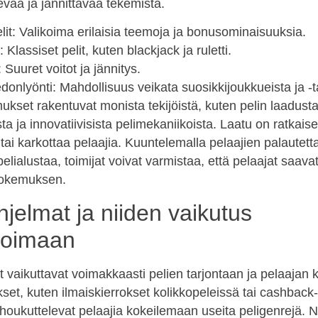
levaa ja jännittävää tekemistä.
lit: Valikoima erilaisia teemoja ja bonusominaisuuksia.
 Klassiset pelit, kuten blackjack ja ruletti.
 Suuret voitot ja jännitys.
donlyönti: Mahdollisuus veikata suosikkijoukkueista ja -
kset rakentuvat monista tekijöistä, kuten pelin laadusta,
ta ja innovatiivisista pelimekaniikoista. Laatu on ratkaise
 tai karkottaa pelaajia. Kuuntelemalla pelaajien palautetta
elialustaa, toimijat voivat varmistaa, että pelaajat saav
kokemuksen.
jelmat ja niiden vaikutus
ikoimaan
 vaikuttavat voimakkaasti pelien tarjontaan ja pelaaja
kset, kuten ilmaiskierrokset kolikkopeleissä tai cashback-
, houkuttelevat pelaajia kokeilemaan useita peligenrejä. 