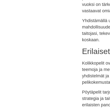
vuoksi on tärke
vastaavat omi
Yhdistämällä 
mahdollisuuden
taitojasi, teke
koskaan.
Erilaise
Kolikkopelit o
teemoja ja me
yhdistelmät ja 
pelikokemusta
Pöytäpelit tarj
strategia ja t
erilaisten pan