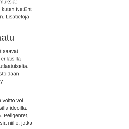
emuksia:
, kuten NetEnt
n. Lisätietoja
aatu
at saavat
rilaisilla
utlaatuiselta.
estoidaan
yy
 voitto voi
lla ideoilla,
. Peligenret,
a niille, jotka