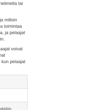
elimelta tai
a milloin
ua toimintaa
, ja pelaajat
in.
laajat voivat
mat
, kun pelaajat
biiliin.