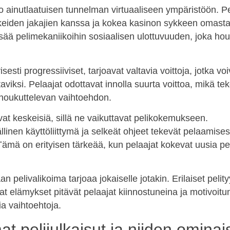
o ainutlaatuisen tunnelman virtuaaliseen ympäristöön. Pe
ikeiden jakajien kanssa ja kokea kasinon sykkeen omast
sää pelimekaniikoihin sosiaalisen ulottuvuuden, joka hou
yisesti progressiiviset, tarjoavat valtavia voittoja, jotka v
aviksi. Pelaajat odottavat innolla suurta voittoa, mikä tek
 houkuttelevan vaihtoehdon.
at keskeisiä, sillä ne vaikuttavat pelikokemukseen.
llinen käyttöliittymä ja selkeät ohjeet tekevät pelaamises
mä on erityisen tärkeää, kun pelaajat kokevat uusia pel
n pelivalikoima tarjoaa jokaiselle jotakin. Erilaiset pelit
at elämykset pitävät pelaajat kiinnostuneina ja motivoitu
a vaihtoehtoja.
t pelijulkaisut ja niiden omina