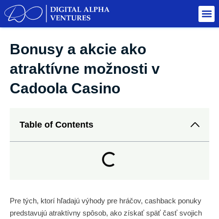
Bonusy a akcie ako
atraktívne možnosti v
Cadoola Casino
Table of Contents
Pre tých, ktorí hľadajú výhody pre hráčov, cashback ponuky
predstavujú atraktívny spôsob, ako získať späť časť svojich