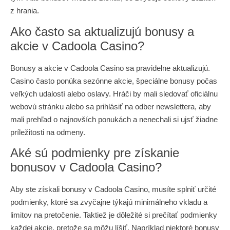
z hrania.
Ako často sa aktualizujú bonusy a
akcie v Cadoola Casino?
Bonusy a akcie v Cadoola Casino sa pravidelne aktualizujú.
Casino často ponúka sezónne akcie, špeciálne bonusy počas
veľkých udalostí alebo oslavy. Hráči by mali sledovať oficiálnu
webovú stránku alebo sa prihlásiť na odber newslettera, aby
mali prehľad o najnovších ponukách a nenechali si ujsť žiadne
príležitosti na odmeny.
Aké sú podmienky pre získanie
bonusov v Cadoola Casino?
Aby ste získali bonusy v Cadoola Casino, musíte splniť určité
podmienky, ktoré sa zvyčajne týkajú minimálneho vkladu a
limitov na pretočenie. Taktiež je dôležité si prečítať podmienky
každej akcie, pretože sa môžu líšiť. Napríklad niektoré bonusy