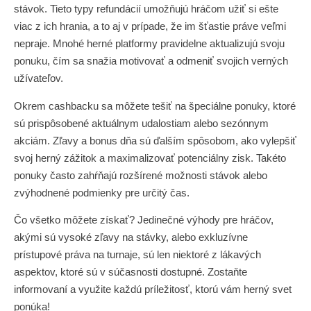
stávok. Tieto typy refundácií umožňujú hráčom užiť si ešte
viac z ich hrania, a to aj v prípade, že im šťastie práve veľmi
nepraje. Mnohé herné platformy pravidelne aktualizujú svoju
ponuku, čím sa snažia motivovať a odmeniť svojich verných
užívateľov.
Okrem cashbacku sa môžete tešiť na špeciálne ponuky, ktoré
sú prispôsobené aktuálnym udalostiam alebo sezónnym
akciám. Zľavy a bonus dňa sú ďalším spôsobom, ako vylepšiť
svoj herný zážitok a maximalizovať potenciálny zisk. Takéto
ponuky často zahŕňajú rozšírené možnosti stávok alebo
zvýhodnené podmienky pre určitý čas.
Čo všetko môžete získať? Jedinečné výhody pre hráčov,
akými sú vysoké zľavy na stávky, alebo exkluzívne
prístupové práva na turnaje, sú len niektoré z lákavých
aspektov, ktoré sú v súčasnosti dostupné. Zostaňte
informovaní a využite každú príležitosť, ktorú vám herný svet
ponúka!