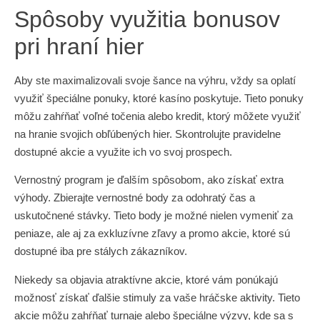
Spôsoby využitia bonusov
pri hraní hier
Aby ste maximalizovali svoje šance na výhru, vždy sa oplatí
využiť špeciálne ponuky, ktoré kasíno poskytuje. Tieto ponuky
môžu zahŕňať voľné točenia alebo kredit, ktorý môžete využiť
na hranie svojich obľúbených hier. Skontrolujte pravidelne
dostupné akcie a využite ich vo svoj prospech.
Vernostný program je ďalším spôsobom, ako získať extra
výhody. Zbierajte vernostné body za odohratý čas a
uskutočnené stávky. Tieto body je možné nielen vymeniť za
peniaze, ale aj za exkluzívne zľavy a promo akcie, ktoré sú
dostupné iba pre stálych zákazníkov.
Niekedy sa objavia atraktívne akcie, ktoré vám ponúkajú
možnosť získať ďalšie stimuly za vaše hráčske aktivity. Tieto
akcie môžu zahŕňať turnaje alebo špeciálne výzvy, kde sa s