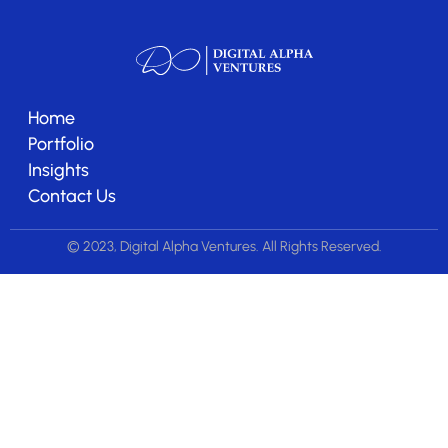
Home
Portfolio
Insights
Contact Us
© 2023, Digital Alpha Ventures. All Rights Reserved.