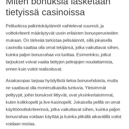
Miten bonuksia lasketaan
tietyissä casinoissa
Peliluolissa palkintokäytännöt vaihtelevat suuresti, ja
voittokriteerit määräytyvät usein erilaisten bonusperusteiden
mukaan. On tärkeää tarkistaa pelisäännöt, sillä jokaisella
casinolla saattaa olla omat tekijänsä, jotka vaikuttavat siihen,
kuinka paljon bonusrahaa voi tuottaa. Esimerkiksi, jotkut
tarjoukset voivat vaatia tiettyjen pelirajojen noudattamista,
ennen kuin voitot realisoituvat.
Asiakasopas tarjoaa hyödyllistä tietoa bonusehdoista, mutta
ne saattavat olla monimutkaisilta tuntuvia. Yleisimmät
pelityypit, joihin bonukset liittyvät, ovat yksinkertaisimmat,
kuten kolikkopelit ja live-kasinopelit. Jokaisella pelillä on omat
käyttöönottokriteerinsä, jotka vaikuttavat siihen, kuinka paljon
bonusrahaa voidaan käyttää ja kuinka pitkällä aikavälillä voitot
voidaan nostaa.