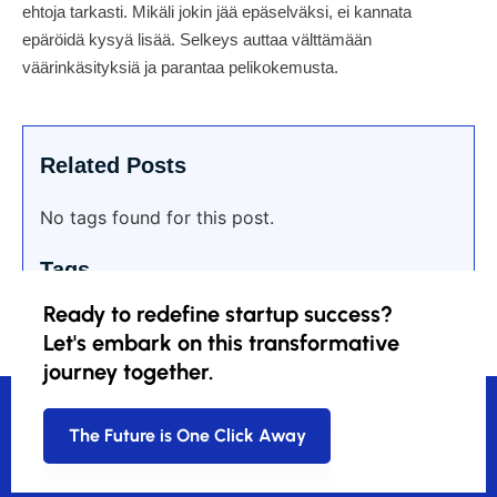
ehtoja tarkasti. Mikäli jokin jää epäselväksi, ei kannata
epäröidä kysyä lisää. Selkeys auttaa välttämään
väärinkäsityksiä ja parantaa pelikokemusta.
Related Posts
No tags found for this post.
Tags
Ready to redefine startup success?
Let's embark on this transformative
journey together.
The Future is One Click Away