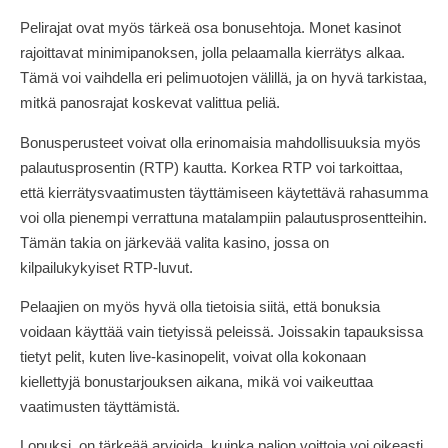
Pelirajat ovat myös tärkeä osa bonusehtoja. Monet kasinot
rajoittavat minimipanoksen, jolla pelaamalla kierrätys alkaa.
Tämä voi vaihdella eri pelimuotojen välillä, ja on hyvä tarkistaa,
mitkä panosrajat koskevat valittua peliä.
Bonusperusteet voivat olla erinomaisia mahdollisuuksia myös
palautusprosentin (RTP) kautta. Korkea RTP voi tarkoittaa,
että kierrätysvaatimusten täyttämiseen käytettävä rahasumma
voi olla pienempi verrattuna matalampiin palautusprosentteihin.
Tämän takia on järkevää valita kasino, jossa on
kilpailukykyiset RTP-luvut.
Pelaajien on myös hyvä olla tietoisia siitä, että bonuksia
voidaan käyttää vain tietyissä peleissä. Joissakin tapauksissa
tietyt pelit, kuten live-kasinopelit, voivat olla kokonaan
kiellettyjä bonustarjouksen aikana, mikä voi vaikeuttaa
vaatimusten täyttämistä.
Lopuksi, on tärkeää arvioida, kuinka paljon voittoja voi oikeasti