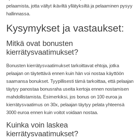
pelaamista, jotta vältyt ikäviltä yllätyksiltä ja pelaaminen pysyy
hallinnassa.
Kysymykset ja vastaukset:
Mitkä ovat bonusten
kierrätysvaatimukset?
Bonusten kierrätysvaatimukset tarkoittavat ehtoja, jotka
pelaajan on täytettävä ennen kuin hän voi nostaa käyttöön
saamansa bonukset. Tyypillisesti tämä tarkoittaa, että pelaajan
täytyy panostaa bonusraha useita kertoja ennen nostamisen
mahdollistamista. Esimerkiksi, jos bonus on 100 euroa ja
kierrätysvaatimus on 30x, pelaajan täytyy pelata yhteensä
3000 euroa ennen kuin voitot voidaan nostaa.
Kuinka voin laskea
kierrätysvaatimukset?