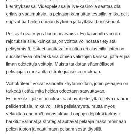
kierrätyksessä. Videopeleissä ja live-kasinolla saattaa olla
erilaisia vaatimuksia, ja pelaajan kannattaa testailla, mitkä pelit
sopivat parhaiten omaan tyyliinsä ja täyttävät bonusehdot.
Pelirajat ovat myös huomionarvoisia. Eri kasinoilla voi olla
rajoituksia sille, kuinka paljon voittoa voi nostaa tietyistä
peliryhmistä. Esteet saattavat muuttua eri alustoilla, joten on
suositeltavaa olla tarkkana omien valintojen kanssa, jotta ei jää
ilman odotettuja voittoja. Muista tarkistaa säännöllisesti
pelirajoja ja mukauttaa strategiaasi sen mukaan.
Voittokriteerit voivat vaihdella käytännöittäin, joten pelaajien on
tärkeää tietää, mitä heidän odotetaan saavuttavan.
Esimerkiksi, jotkin bonukset saattavat edellyttää tietyn määrän
pelikierroksia, mikä voi lisätä pelielämystä, mutta myös
velvoittaa enempiä panostuksia. Loppujen lopuksi tarkasti
harkitut valinnat ja strategiat auttavat pelaajia maksimoimaan
pelien tuoton ja nauttimaan pelaamisesta täysillä.